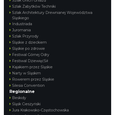
Szlak Orlich Gniazd
Szlak Zabytków Techniki
Szlak Architektury Drewnianej Województwa
Śląskiego
Industriada
Juromania
Szlak Przyrody
Śląskie z dzieckiem
Śląskie po zdrowie
Festiwal Górnej Odry
Festiwal DziewięćSił
Kajakiem przez Śląskie
Narty w Śląskim
Rowerem przez Śląskie
Silesia Convention
Regionalne
Beskidy
Śląsk Cieszyński
Jura Krakowsko-Częstochowska