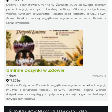
15.76 km
Dożynki Powiatowo-Gminne w Żarkach 2026 to święto plonów
pełne tradycji, muzyki i lokalnej kultury. Obrzędy dożynkowe,
wieńce, występy artystyczne, kabaret oraz koncerty B-QLL i ŁZY
Adam Konkol tworzą wyjątkowe wydarzenie w sercu Powiatu
Myszkowskiego.
Gminne Dożynki w Zdowie
Zdów
2026-08-15
17.37 km
Gminne Dożynki w Zdowie to wyjątkowe wydarzenie pełne tradycji,
muzyki i lokalnego folkloru. Barwny korowód, piękne wieńce
dożynkowe oraz występy artystyczne pokazują bogactwo kultury i
zwyczajów regionu.
ŚLĄSKA ORGANIZACJA TURYSTYCZNA