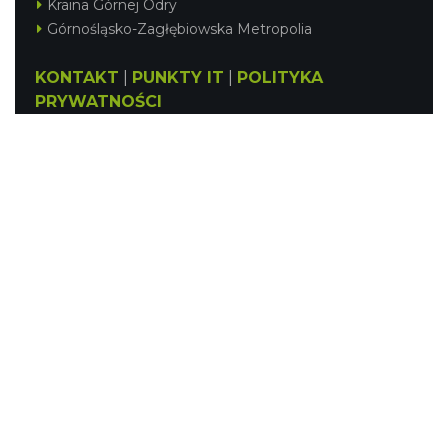
Kraina Górnej Odry
Górnośląsko-Zagłębiowska Metropolia
KONTAKT
|
PUNKTY IT
|
POLITYKA
PRYWATNOŚCI