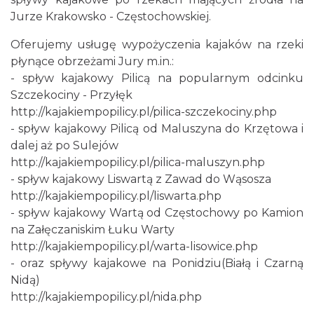
Jurze Krakowsko - Częstochowskiej.
Oferujemy usługę wypożyczenia kajaków na rzeki
płynące obrzeżami Jury m.in.:
- spływ kajakowy Pilicą na popularnym odcinku
Szczekociny - Przyłęk
http://kajakiempopilicy.pl/pilica-szczekociny.php
- spływ kajakowy Pilicą od Maluszyna do Krzętowa i
dalej aż po Sulejów
http://kajakiempopilicy.pl/pilica-maluszyn.php
- spływ kajakowy Liswartą z Zawad do Wąsosza
http://kajakiempopilicy.pl/liswarta.php
- spływ kajakowy Wartą od Częstochowy po Kamion
na Załęczaniskim Łuku Warty
http://kajakiempopilicy.pl/warta-lisowice.php
- oraz spływy kajakowe na Ponidziu(Białą i Czarną
Nidą)
http://kajakiempopilicy.pl/nida.php