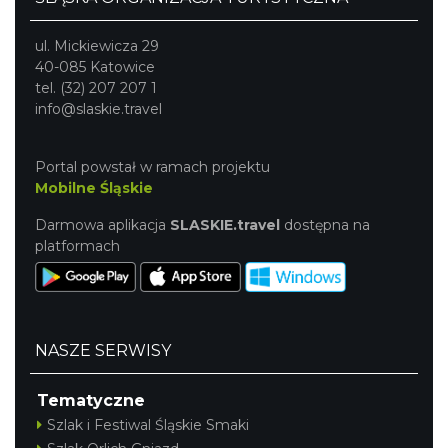
ul. Mickiewicza 29
40-085 Katowice
tel. (32) 207 207 1
info@slaskie.travel
Portal powstał w ramach projektu
Mobilne Śląskie
Darmowa aplikacja
SLASKIE.travel
dostępna na
platformach
NASZE SERWISY
Tematyczne
Szlak i Festiwal Śląskie Smaki