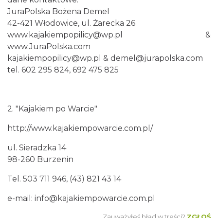
JuraPolska Bożena Demel
42-421 Włodowice, ul. Żarecka 26
www.kajakiempopilicy@wp.pl &
www.JuraPolska.com
kajakiempopilicy@wp.pl & demel@jurapolska.com
tel. 602 295 824, 692 475 825
2. "Kajakiem po Warcie"
http://www.kajakiempowarcie.com.pl/
ul. Sieradzka 14
98-260 Burzenin
Tel. 503 711 946, (43) 821 43 14
e-mail: info@kajakiempowarcie.com.pl
Zauważyłeś błąd w treści?
ZGŁOŚ