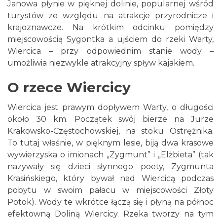
Janowa płynie w pięknej dolinie, popularnej wśród
turystów ze względu na atrakcje przyrodnicze i
krajoznawcze. Na krótkim odcinku pomiędzy
miejscowością Sygontka a ujściem do rzeki Warty,
Wiercica – przy odpowiednim stanie wody –
umożliwia niezwykle atrakcyjny spływ kajakiem.
O rzece Wiercicy
Wiercica jest prawym dopływem Warty, o długości
około 30 km. Początek swój bierze na Jurze
Krakowsko-Częstochowskiej, na stoku Ostrężnika.
To tutaj właśnie, w pięknym lesie, biją dwa krasowe
wywierzyska o imionach „Zygmunt” i „Elżbieta” (tak
nazywały się dzieci słynnego poety, Zygmunta
Krasińskiego, który bywał nad Wiercicą podczas
pobytu w swoim pałacu w miejscowości Złoty
Potok). Wody te wkrótce łączą się i płyną na północ
efektowną Doliną Wiercicy. Rzeka tworzy na tym