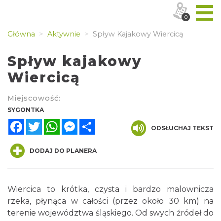
0
Główna
Aktywnie
Spływ Kajakowy Wiercicą
Spływ kajakowy
Wiercicą
Miejscowość:
SYGONTKA
Facebook
Twitter
WhatsApp
Messenger
Share
ODSŁUCHAJ TEKST
DODAJ DO PLANERA
Wiercica to krótka, czysta i bardzo malownicza
rzeka, płynąca w całości (przez około 30 km) na
terenie województwa śląskiego. Od swych źródeł do