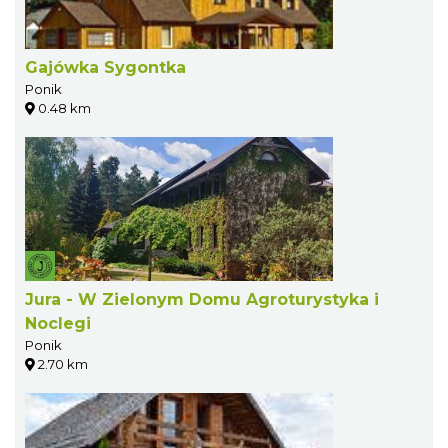
Gajówka Sygontka
Ponik
0.48 km
Jura - W Zielonym Domu Agroturystyka i
Noclegi
Ponik
2.70 km