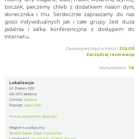
boczek, pieczemy chleb z dodatkiem nasion dyni,
słonecznika i lnu. Serdecznie zapraszamy do nas
gości indywidualnych jak i całe grupy. Jest duża
jadalnia i salka konferencyjna z dostępem do
internetu.
Zauważyłeś błąd w treści?
ZGŁOŚ
Zarządzaj rezerwacją
Wyświetlenia:
76
Lokalizacja:
Ul. Połom 1291
43-470 Istebna
Gmina:
Istebna
Powiat:
cieszyński
Pokaż wskazówki dojazdu
Region turystyczny:
Beskid Śląski, Śląsk Cieszyński
Lokalizacja:
W górach, W lesie, Na wsi