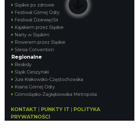
Śląskie po zdrowie
Festiwal Górnej Odry
Festiwal DziewięćSił
Kajakiem przez Śląskie
Narty w Śląskim
Rowerem przez Śląskie
Silesia Convention
Regionalne
Beskidy
Śląsk Cieszyński
Jura Krakowsko-Częstochowska
Kraina Górnej Odry
Górnośląsko-Zagłębiowska Metropolia
KONTAKT
|
PUNKTY IT
|
POLITYKA
PRYWATNOŚCI