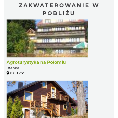
ZAKWATEROWANIE W
POBLIŻU
Agroturystyka na Połomiu
Istebna
0.08 km