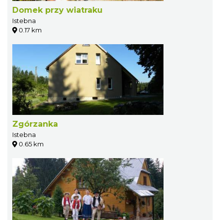
Domek przy wiatraku
Istebna
0.17 km
Zgórzanka
Istebna
0.65 km