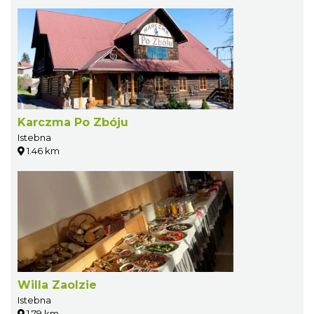
Karczma Po Zbóju
Istebna
1.46 km
Willa Zaolzie
Istebna
1.79 km