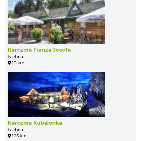
Karczma Franza Josefa
Istebna
1.11 km
Karczma Kubalonka
Istebna
1.23 km