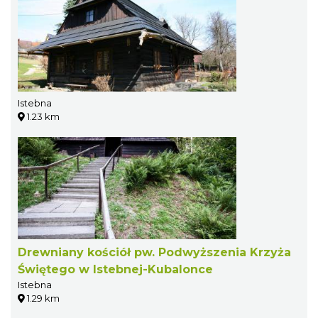
Istebna
1.23 km
Drewniany kościół pw. Podwyższenia Krzyża
Świętego w Istebnej-Kubalonce
Istebna
1.29 km