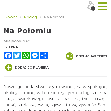
0
Główna
Noclegi
Na Połomiu
Na Połomiu
Miejscowość:
ISTEBNA
Facebook
Twitter
WhatsApp
Messenger
Share
ODSŁUCHAJ TEKST
DODAJ DO PLANERA
Nasze gospodarstwo usytuowane jest w spokojnej
okolicy Istebnej w terenie czystym ekologicznie na
skraju świerkowego lasu. U nas znajdziesz ciszę i
spokój, zrelaksujesz się, zjesz zdrową żywność. Sami
robimy sery klagane, białe, masło, wędzoną szynkę,