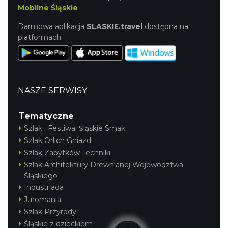
Mobilne Śląskie
Darmowa aplikacja
SLASKIE.travel
dostępna na
platformach
NASZE SERWISY
Tematyczne
Szlak i Festiwal Śląskie Smaki
Szlak Orlich Gniazd
Szlak Zabytków Techniki
Szlak Architektury Drewnianej Województwa
Śląskiego
Industriada
Juromania
Szlak Przyrody
Śląskie z dzieckiem