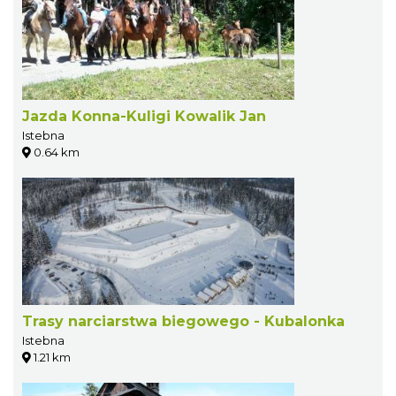
Jazda Konna-Kuligi Kowalik Jan
Istebna
0.64 km
Trasy narciarstwa biegowego - Kubalonka
Istebna
1.21 km