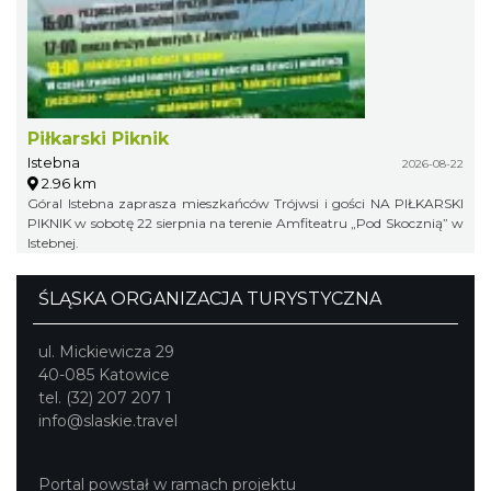
Piłkarski Piknik
Istebna
2026-08-22
2.96 km
Góral Istebna zaprasza mieszkańców Trójwsi i gości NA PIŁKARSKI
PIKNIK w sobotę 22 sierpnia na terenie Amfiteatru „Pod Skocznią” w
Istebnej.
ŚLĄSKA ORGANIZACJA TURYSTYCZNA
ul. Mickiewicza 29
40-085 Katowice
tel. (32) 207 207 1
info@slaskie.travel
Portal powstał w ramach projektu