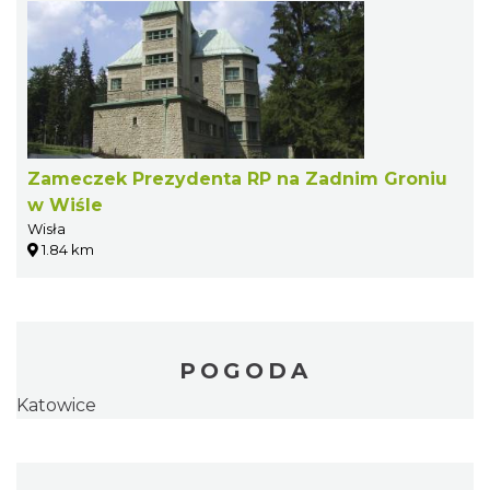
Zameczek Prezydenta RP na Zadnim Groniu
w Wiśle
Wisła
1.84 km
POGODA
Katowice