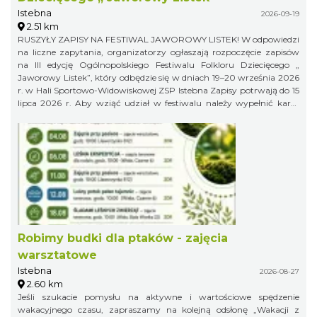
Istebna
2026-09-19
2.51 km
RUSZYŁY ZAPISY NA FESTIWAL JAWOROWY LISTEK! W odpowiedzi
na liczne zapytania, organizatorzy ogłaszają rozpoczęcie zapisów
na III edycję Ogólnopolskiego Festiwalu Folkloru Dziecięcego „
Jaworowy Listek”, który odbędzie się w dniach 19–20 września 2026
r. w Hali Sportowo-Widowiskowej ZSP Istebna Zapisy potrwają do 15
lipca 2026 r. Aby wziąć udział w festiwalu należy wypełnić kartę
zgłoszenia i klauzulę RODO i wysłać ją na adres:
jaworowylistek@gmail.com
Robimy budki dla ptaków - zajęcia
warsztatowe
Istebna
2026-08-27
2.60 km
Jeśli szukacie pomysłu na aktywne i wartościowe spędzenie
wakacyjnego czasu, zapraszamy na kolejną odsłonę „Wakacji z