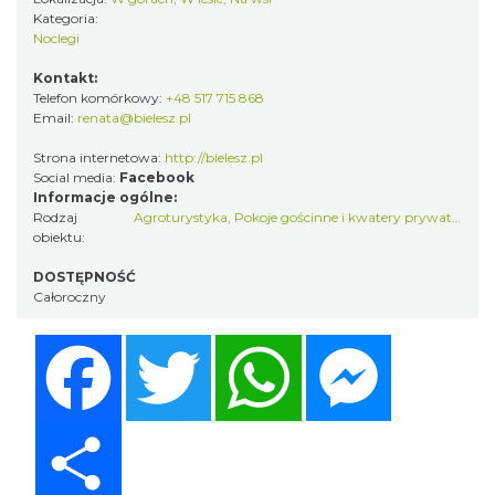
Kategoria:
Noclegi
Kontakt:
Telefon komórkowy:
+48 517 715 868
Email:
renata@bielesz.pl
Strona internetowa:
http://bielesz.pl
Social media:
Facebook
Informacje ogólne:
Rodzaj
Agroturystyka
,
Pokoje gościnne i kwatery prywatne
obiektu:
DOSTĘPNOŚĆ
Całoroczny
Facebook
Twitter
WhatsApp
Messenger
Share