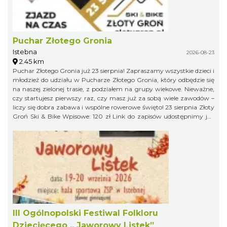
Puchar Złotego Gronia
Istebna
2026-08-23
2.45 km
Puchar Złotego Gronia już 23 sierpnia! Zapraszamy wszystkie dzieci i
młodzież do udziału w Pucharze Złotego Gronia, który odbędzie się
na naszej zielonej trasie, z podziałem na grupy wiekowe. Nieważne,
czy startujesz pierwszy raz, czy masz już za sobą wiele zawodów –
liczy się dobra zabawa i wspólne rowerowe święto! 23 sierpnia Złoty
Groń Ski & Bike Wpisowe: 120 zł Link do zapisów udostępnimy już
niebawem, więc obserwujcie profil organizatora, żeby niczego nie
przegapić!
III Ogólnopolski Festiwal Folkloru
Dziecięcego „ Jaworowy Listek”