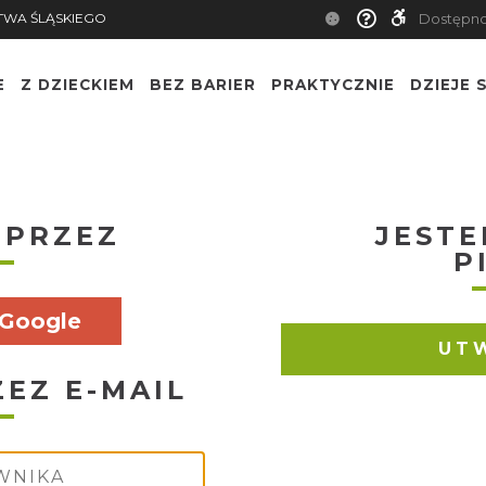
TWA ŚLĄSKIEGO
Dostępn
E
Z DZIECKIEM
BEZ BARIER
PRAKTYCZNIE
DZIEJE S
 PRZEZ
JESTE
P
Google
UT
ZEZ E-MAIL