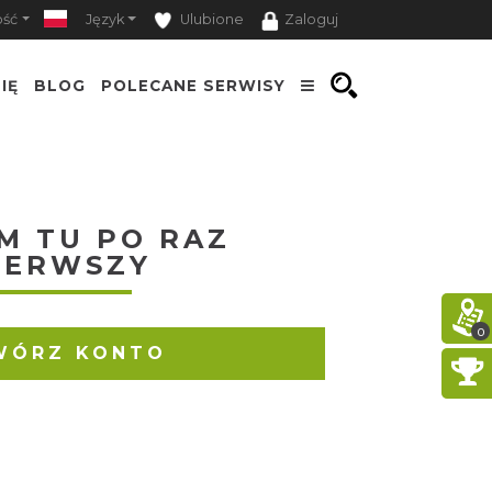
ość
Język
Ulubione
Zaloguj
IĘ
BLOG
POLECANE SERWISY
M TU PO RAZ
IERWSZY
0
WÓRZ KONTO