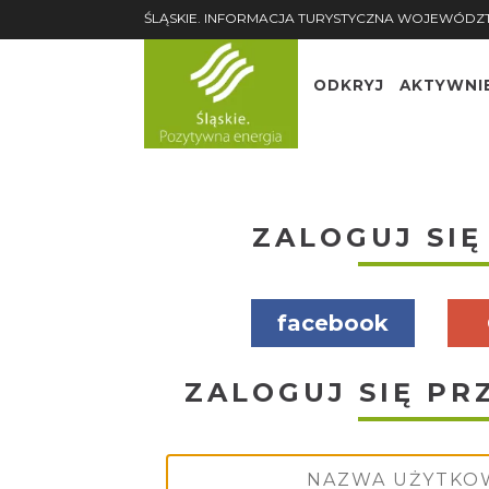
ŚLĄSKIE. INFORMACJA TURYSTYCZNA WOJEWÓDZ
ODKRYJ
AKTYWNI
ZALOGUJ SIĘ
facebook
ZALOGUJ SIĘ PR