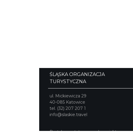
ŚLĄSKA ORGANIZACJA
TURYSTYCZNA
ul. Mickiewicza 29
40-085 Katowice
tel. (32) 207 207 1
info@slaskie.travel
Portal powstał w ramach projektu