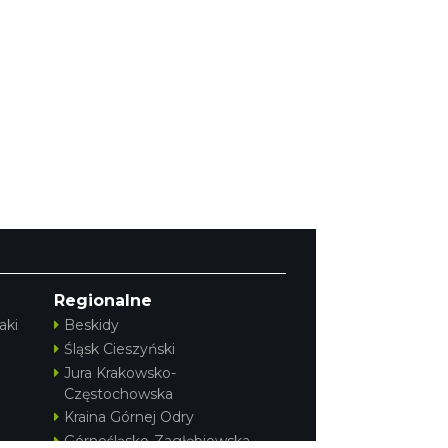
Regionalne
aki
Beskidy
Śląsk Cieszyński
Jura Krakowsko-
Częstochowska
Kraina Górnej Odry
Górnośląsko-Zagłębiowska