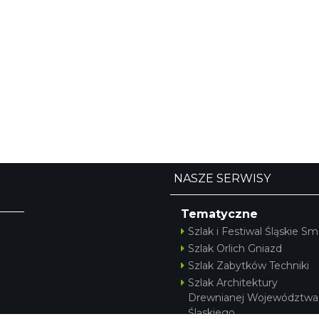
NASZE SERWISY
Tematyczne
Szlak i Festiwal Śląskie Sm
Szlak Orlich Gniazd
Szlak Zabytków Techniki
Szlak Architektury
Drewnianej Województwa
Śląskiego