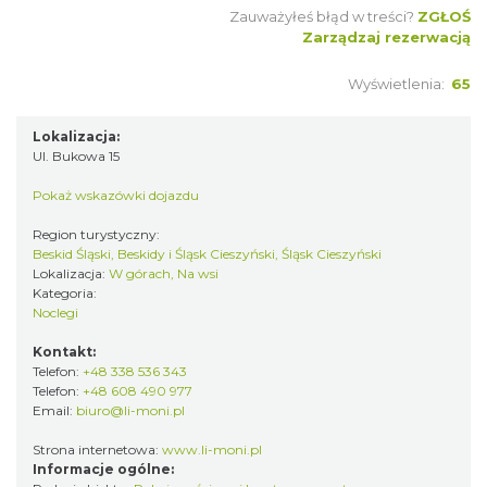
Zauważyłeś błąd w treści?
ZGŁOŚ
Zarządzaj rezerwacją
Wyświetlenia:
65
Lokalizacja:
Ul. Bukowa 15
Pokaż wskazówki dojazdu
Region turystyczny:
Beskid Śląski, Beskidy i Śląsk Cieszyński, Śląsk Cieszyński
Lokalizacja:
W górach, Na wsi
Kategoria:
Noclegi
Kontakt:
Telefon:
+48 338 536 343
Telefon:
+48 608 490 977
Email:
biuro@li-moni.pl
Strona internetowa:
www.li-moni.pl
Informacje ogólne: