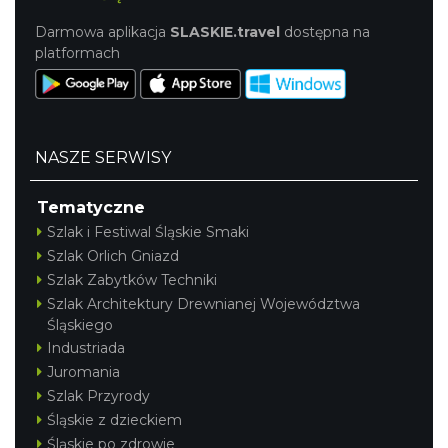
Darmowa aplikacja
SLASKIE.travel
dostępna na
platformach
NASZE SERWISY
Tematyczne
Szlak i Festiwal Śląskie Smaki
Szlak Orlich Gniazd
Szlak Zabytków Techniki
Szlak Architektury Drewnianej Województwa
Śląskiego
Industriada
Juromania
Szlak Przyrody
Śląskie z dzieckiem
Śląskie po zdrowie