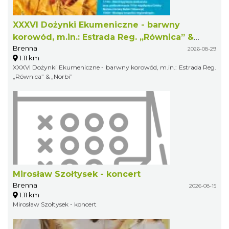
XXXVI Dożynki Ekumeniczne - barwny
korowód, m.in.: Estrada Reg. „Równica” &
Brenna
„Norbi”
2026-08-29
1.11 km
XXXVI Dożynki Ekumeniczne - barwny korowód, m.in.: Estrada Reg.
„Równica” & „Norbi”
Mirosław Szołtysek - koncert
Brenna
2026-08-15
1.11 km
Mirosław Szołtysek - koncert