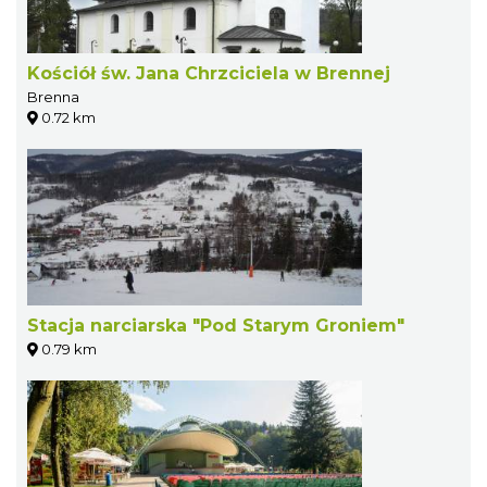
Kościół św. Jana Chrzciciela w Brennej
Brenna
0.72 km
Stacja narciarska "Pod Starym Groniem"
0.79 km