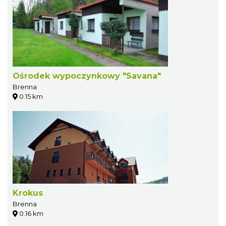
Ośrodek wypoczynkowy "Savana"
Brenna
0.15 km
Krokus
Brenna
0.16 km