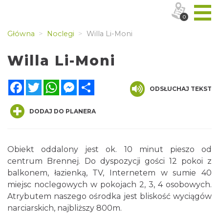
0
Główna
Noclegi
Willa Li-Moni
Willa Li-Moni
Facebook
Twitter
WhatsApp
Messenger
Share
ODSŁUCHAJ TEKST
DODAJ DO PLANERA
Obiekt oddalony jest ok. 10 minut pieszo od
centrum Brennej. Do dyspozycji gości 12 pokoi z
balkonem, łazienką, TV, Internetem w sumie 40
miejsc noclegowych w pokojach 2, 3, 4 osobowych.
Atrybutem naszego ośrodka jest bliskość wyciągów
narciarskich, najbliższy 800m.