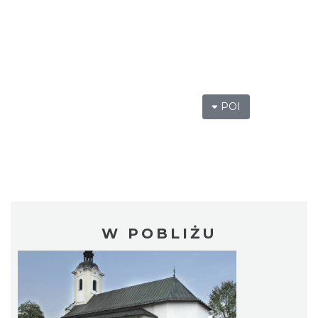
POI
W POBLIŻU