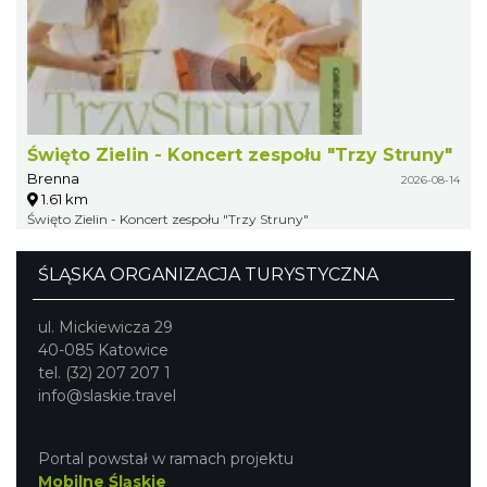
Święto Zielin - Koncert zespołu "Trzy Struny"
Brenna
2026-08-14
1.61 km
Święto Zielin - Koncert zespołu "Trzy Struny"
ŚLĄSKA ORGANIZACJA TURYSTYCZNA
ul. Mickiewicza 29
40-085 Katowice
tel. (32) 207 207 1
info@slaskie.travel
Portal powstał w ramach projektu
Mobilne Śląskie