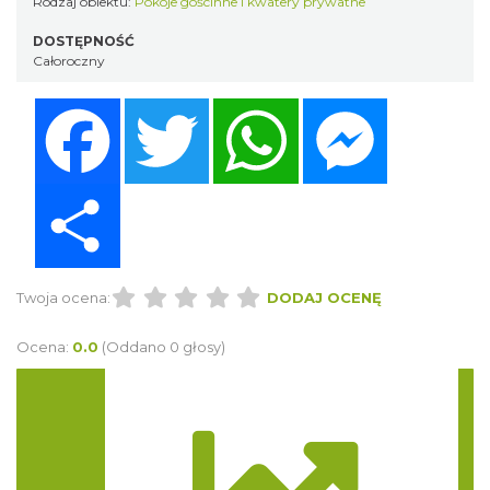
Rodzaj obiektu:
Pokoje gościnne i kwatery prywatne
DOSTĘPNOŚĆ
Całoroczny
Facebook
Twitter
WhatsApp
Messenger
Share
Twoja ocena:
DODAJ OCENĘ
Ocena:
0.0
(Oddano 0 głosy)
Trasa