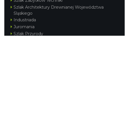
Szlak Zabytków Techniki
Szlak Architektury Drewnianej Województwa
Śląskiego
Industriada
Juromania
Szlak Przyrody
Śląskie z dzieckiem
Śląskie po zdrowie
Festiwal Górnej Odry
Festiwal DziewięćSił
Kajakiem przez Śląskie
Narty w Śląskim
Rowerem przez Śląskie
Silesia Convention
Regionalne
Beskidy
Śląsk Cieszyński
Jura Krakowsko-Częstochowska
Kraina Górnej Odry