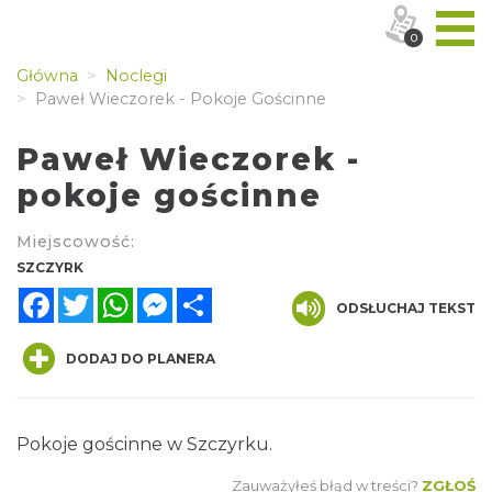
0
Główna
Noclegi
Paweł Wieczorek - Pokoje Gościnne
Paweł Wieczorek -
pokoje gościnne
Miejscowość:
SZCZYRK
Facebook
Twitter
WhatsApp
Messenger
Share
ODSŁUCHAJ TEKST
DODAJ DO PLANERA
Pokoje gościnne w Szczyrku.
Zauważyłeś błąd w treści?
ZGŁOŚ