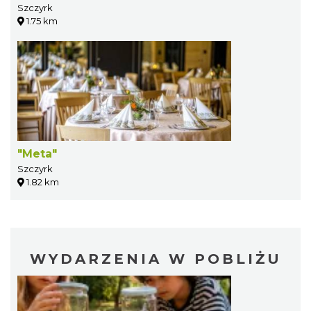
Szczyrk
1.75 km
"Meta"
Szczyrk
1.82 km
WYDARZENIA W POBLIŻU