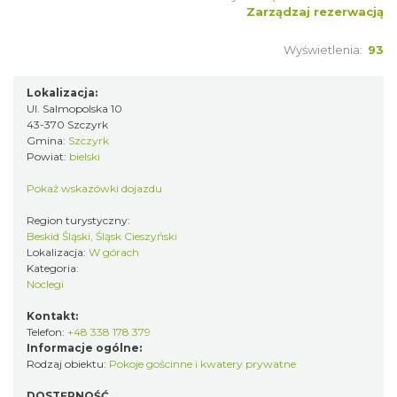
Zarządzaj rezerwacją
Wyświetlenia:
93
Lokalizacja:
Ul. Salmopolska 10
43-370 Szczyrk
Gmina:
Szczyrk
Powiat:
bielski
Pokaż wskazówki dojazdu
Region turystyczny:
Beskid Śląski, Śląsk Cieszyński
Lokalizacja:
W górach
Kategoria:
Noclegi
Kontakt:
Telefon:
+48 338 178 379
Informacje ogólne:
Rodzaj obiektu:
Pokoje gościnne i kwatery prywatne
DOSTĘPNOŚĆ