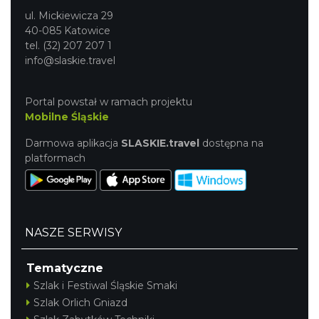
ul. Mickiewicza 29
40-085 Katowice
tel. (32) 207 207 1
info@slaskie.travel
Portal powstał w ramach projektu
Mobilne Śląskie
Darmowa aplikacja
SLASKIE.travel
dostępna na
platformach
NASZE SERWISY
Tematyczne
Szlak i Festiwal Śląskie Smaki
Szlak Orlich Gniazd