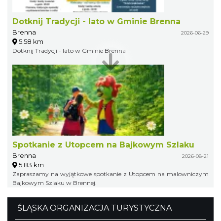
Dotknij Tradycji - lato w Gminie Brenna
Brenna
2026-06-29
5.58 km
Dotknij Tradycji - lato w Gminie Brenna
Spotkanie z Utopcem na Bajkowym Szlaku
Brenna
2026-08-21
5.83 km
Zapraszamy na wyjątkowe spotkanie z Utopcem na malowniczym
Bajkowym Szlaku w Brennej.
ŚLĄSKA ORGANIZACJA TURYSTYCZNA