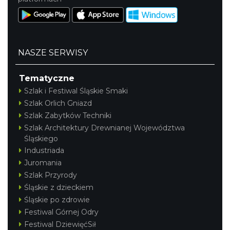
NASZE SERWISY
Tematyczne
Szlak i Festiwal Śląskie Smaki
Szlak Orlich Gniazd
Szlak Zabytków Techniki
Szlak Architektury Drewnianej Województwa
Śląskiego
Industriada
Juromania
Szlak Przyrody
Śląskie z dzieckiem
Śląskie po zdrowie
Festiwal Górnej Odry
Festiwal DziewięćSił