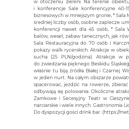
w otoczeniu zieleni. Na terenie obiekt
i konferencje Sale konferencyjne 40-1
biznesowych w mniejszym gronie, * Sala 
średniej liczby osób, osobne zaplecze u
konferencji nawet dla 45 osób, * Sala
balów, wesel, zabaw tanecznych, jak ró
Sala Restauracyjna do 70 osób i Karc
pokazy walk rycerskich. Atrakcje w obie
sucha (25 PLN/godzina). Atrakcje w 
do zwiedzania pięknego Beskidu Śląskiego
właśnie tu biją źródła Białej i Czarnej W
w jeden nurt. Na całym obszarze powiat
spacerować, jeździć na rowerze, zbier
odbywają się polowania. Okoliczne atrak
Zamkowe i Secesyjny Teatr w Cieszynie,
narciarskie i wiele innych. Gastronomia L
Do dyspozycji gości drink bar. (
https://me