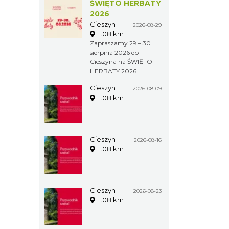
ŚWIĘTO HERBATY
2026 r.
2026
Cieszyn
2026-08-29
11.08 km
Zapraszamy 29 – 30
sierpnia 2026 do
Cieszyna na ŚWIĘTO
HERBATY 2026.
Cieszyn
2026-08-09
11.08 km
Cieszyn
2026-08-16
11.08 km
Cieszyn
2026-08-23
11.08 km