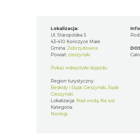
Lokalizacja:
Inf
Ul. Staropolska 5
Rodz
43-410 Kończyce Małe
Gmina:
Zebrzydowice
DO
Powiat:
cieszyński
Cał
Pokaż wskazówki dojazdu
Region turystyczny:
Beskidy i Śląsk Cieszyński, Śląsk
Cieszyński
Lokalizacja:
Nad wodą, Na wsi
Kategoria:
Noclegi