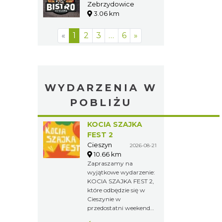
Hotel "Pass"
Zebrzydowice
3.06 km
«
1
2
3
…
6
»
WYDARZENIA W
POBLIŻU
KOCIA SZAJKA
FEST 2
Cieszyn
2026-08-21
10.66 km
Zapraszamy na
wyjątkowe wydarzenie:
KOCIA SZAJKA FEST 2,
które odbędzie się w
Cieszynie w
przedostatni weekend
wakacji, 21-23 sierpnia