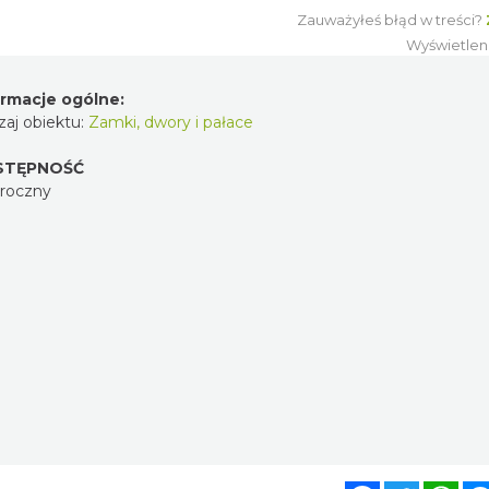
Zauważyłeś błąd w treści?
Wyświetlen
ormacje ogólne:
aj obiektu:
Zamki, dwory i pałace
STĘPNOŚĆ
oroczny