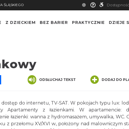
A ŚLĄSKIEGO
Dostępnoś
E
Z DZIECKIEM
BEZ BARIER
PRAKTYCZNIE
DZIEJE S
mkowy
pp
senger
Share
ODSŁUCHAJ TEKST
DODAJ DO PL
 dostęp do internetu, TV-SAT. W pokojach typu lux: lo
y Apartamenty z łazienkami. W apartamencie: d
enie łazienki: wanna z hydromasażem, umywalka, WC. 
u z przełomu XV/XVI w., położony nad malowniczym 