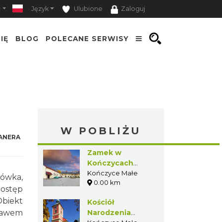
ć
Język
Ulubione
Zaloguj
IĘ
BLOG
POLECANE SERWISY
W POBLIŻU
ANERA
Zamek w
Kończycach
Małych
Kończyce Małe
dówka,
0.00 km
ostęp
Obiekt
Kościół
stawem
Narodzenia