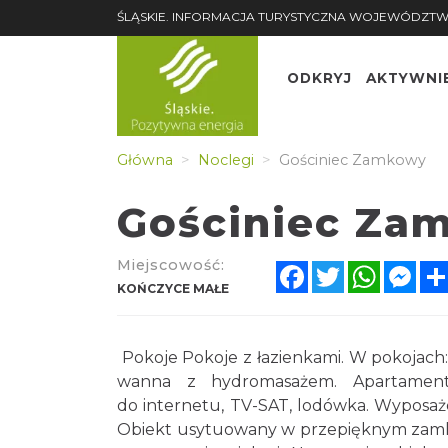
ŚLĄSKIE. INFORMACJA TURYSTYCZNA WOJEWÓDZTW
ODKRYJ
AKTYWNI
Główna
Noclegi
Gościniec Zamkowy
Gościniec Za
Miejscowość:
Facebook
Twitter
WhatsA
Mes
KOŃCZYCE MAŁE
Pokoje Pokoje z łazienkami. W pokojach:
wanna z hydromasażem. Apartament
do internetu, TV-SAT, lodówka. Wyposaż
Obiekt usytuowany w przepięknym zamk