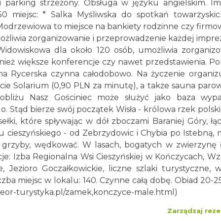
u parking strzeżony. Obsługa w języku angielskim. I
50 miejsc: * Salka Myśliwska do spotkań towarzyski
Modrzewiowa to miejsce na bankiety rodzinne czy firmo
możliwia zorganizowanie i przeprowadzenie każdej impre
 Widowiskowa dla około 120 osób, umożliwia zorganiz
wnież większe konferencje czy nawet przedstawienia. P
zma Rycerska czynna całodobowo. Na życzenie organi
kcie Solarium (0,90 PLN za minutę), a także sauna paro
pobliżu Nasz Gościniec może służyć jako baza wyp
. Stąd bierze swój początek Wisła - królowa rzek polski
isełki, które spływając w dół zboczami Baraniej Góry, łąc
u cieszyńskiego - od Zebrzydowic i Chybia po Istebną,
ać grzyby, wędkować. W lasach, bogatych w zwierzynę
cje: Izba Regionalna Wsi Cieszyńskiej w Kończycach, W
 Jezioro Goczałkowickie, liczne szlaki turystyczne, w
iczba miejsc w lokalu: 140. Czynne całą dobę. Obiad 20-2
teor-turystyka.pl/zamek,konczyce-male.html
)
Zarządzaj reze