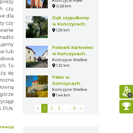
Najświętszej Marii
Kończyce Małe
mprezy
0.26 km
Panny w
ch czy
Kończycach
we dla
Dąb szypułkowy
Małych
zy czy
w Kończycach
owanie
Wielkich
1.29 km
onadto
zujemy
Folwark Karłowiec
wa lub
w Kończycach
adowa
Wielkich
Kończyce Wielkie
ch. To
1.32 km
zą się
Pałac w
 można
Kończycach
 łowną
Wielkich
Kończyce Wielkie
zgórze
1.44 km
0
yciągi
«
1
2
3
…
6
»
5 PLN.
rwacją