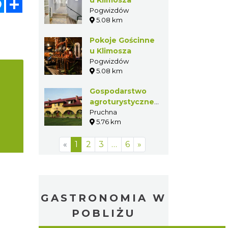
atsApp
Messenger
Share
Pogwizdów
5.08 km
Pokoje Gościnne
u Klimosza
Pogwizdów
5.08 km
Gospodarstwo
agroturystyczne
Wodna Dolina
Pruchna
5.76 km
«
1
2
3
…
6
»
GASTRONOMIA W
POBLIŻU