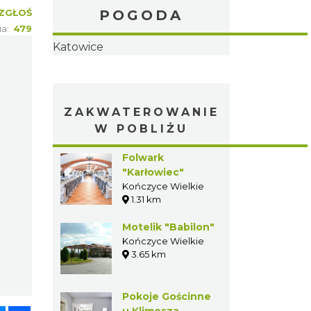
ZGŁOŚ
POGODA
ia:
479
Katowice
ZAKWATEROWANIE
W POBLIŻU
Folwark
"Karłowiec"
Kończyce Wielkie
1.31 km
Motelik "Babilon"
Kończyce Wielkie
3.65 km
Pokoje Gościnne
u Klimosza