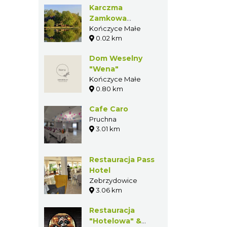
Karczma
Zamkowa
Kończyce Małe
Kończyce Małe
0.02 km
Dom Weselny
"Wena"
Kończyce Małe
0.80 km
Cafe Caro
Pruchna
3.01 km
Restauracja Pass
Hotel
Zebrzydowice
3.06 km
Restauracja
"Hotelowa" &