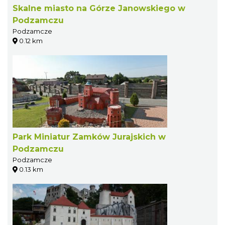
Skalne miasto na Górze Janowskiego w
Podzamczu
Podzamcze
0.12 km
Park Miniatur Zamków Jurajskich w
Podzamczu
Podzamcze
0.13 km