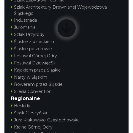
Szlak Zabytków Techniki
Szlak Architektury Drewnianej Województwa
Śląskiego
Industriada
Juromania
Szlak Przyrody
Śląskie z dzieckiem
Śląskie po zdrowie
Festiwal Górnej Odry
Festiwal DziewięćSił
Kajakiem przez Śląskie
Narty w Śląskim
Rowerem przez Śląskie
Silesia Convention
Regionalne
Beskidy
Śląsk Cieszyński
Jura Krakowsko-Częstochowska
Kraina Górnej Odry