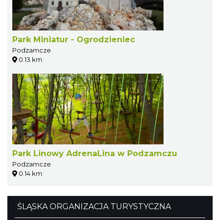
Park Miniatur - Ogrodzieniec
Podzamcze
0.13 km
Park Linowy AdrenaLina w Podzamczu
Podzamcze
0.14 km
ŚLĄSKA ORGANIZACJA TURYSTYCZNA