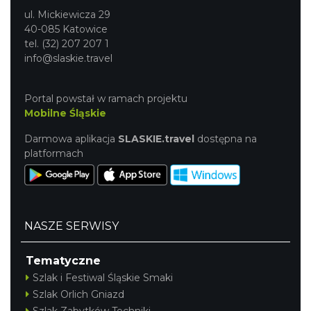
ul. Mickiewicza 29
40-085 Katowice
tel. (32) 207 207 1
info@slaskie.travel
Portal powstał w ramach projektu
Mobilne Śląskie
Darmowa aplikacja
SLASKIE.travel
dostępna na
platformach
NASZE SERWISY
Tematyczne
Szlak i Festiwal Śląskie Smaki
Szlak Orlich Gniazd