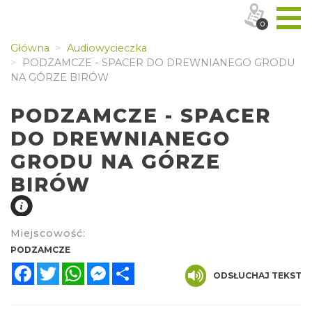
0
Główna
Audiowycieczka
PODZAMCZE - SPACER DO DREWNIANEGO GRODU
NA GÓRZE BIRÓW
PODZAMCZE - SPACER
DO DREWNIANEGO
GRODU NA GÓRZE
BIRÓW
Miejscowość:
PODZAMCZE
Facebook
Twitter
WhatsApp
Messenger
Share
ODSŁUCHAJ TEKST