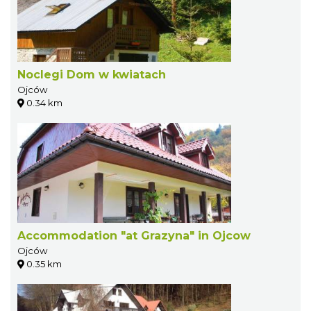
Noclegi Dom w kwiatach
Ojców
0.34 km
Accommodation "at Grazyna" in Ojcow
Ojców
0.35 km