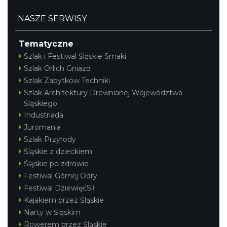
NASZE SERWISY
Tematyczne
Szlak i Festiwal Śląskie Smaki
Szlak Orlich Gniazd
Szlak Zabytków Techniki
Szlak Architektury Drewnianej Województwa
Śląskiego
Industriada
Juromania
Szlak Przyrody
Śląskie z dzieckiem
Śląskie po zdrowie
Festiwal Górnej Odry
Festiwal DziewięćSił
Kajakiem przez Śląskie
Narty w Śląskim
Rowerem przez Śląskie