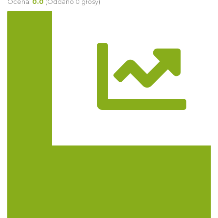
Ocena:
0.0
(Oddano 0 głosy)
Trasa