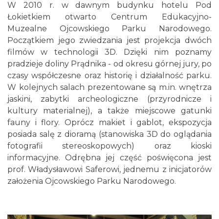
W 2010 r. w dawnym budynku hotelu Pod
Łokietkiem otwarto Centrum Edukacyjno-
Muzealne Ojcowskiego Parku Narodowego.
Początkiem jego zwiedzania jest projekcja dwóch
filmów w technologii 3D. Dzięki nim poznamy
pradzieje doliny Prądnika - od okresu górnej jury, po
czasy współczesne oraz historię i działalność parku.
W kolejnych salach prezentowane są m.in. wnętrza
jaskini, zabytki archeologiczne (przyrodnicze i
kultury materialnej), a także miejscowe gatunki
fauny i flory. Oprócz makiet i gablot, ekspozycja
posiada salę z dioramą (stanowiska 3D do oglądania
fotografii stereoskopowych) oraz kioski
informacyjne. Odrębna jej część poświęcona jest
prof. Władysławowi Saferowi, jednemu z inicjatorów
założenia Ojcowskiego Parku Narodowego.