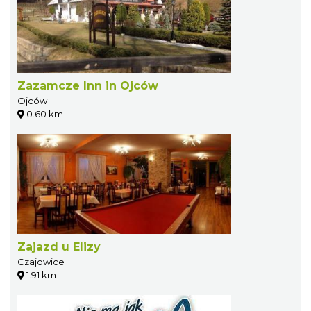
Zazamcze Inn in Ojców
Ojców
0.60 km
Zajazd u Elizy
Czajowice
1.91 km