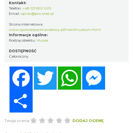
Kontakt:
Telefon:
+48 123 892 005
Email:
opnar@pro.onet.pl
Strona internetowa:
www.ojcowskiparknarodowy.pl/main/muzeum.html
Informacje ogólne:
Rodzaj obiektu:
Muzea
DOSTĘPNOŚĆ
Całoroczny
Facebook
Twitter
WhatsApp
Messenger
Share
Twoja ocena:
DODAJ OCENĘ