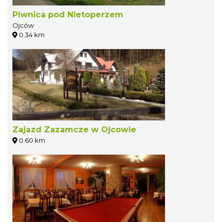
Piwnica pod Nietoperzem
Ojców
0.34 km
Zajazd Zazamcze w Ojcowie
0.60 km