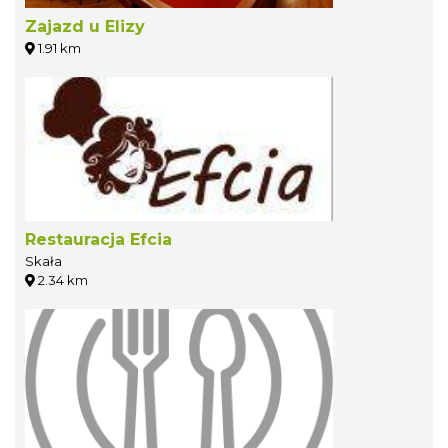
Zajazd u Elizy
1.91 km
Restauracja Efcia
Skała
2.34 km