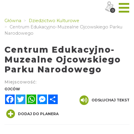
0
Główna
Dziedzictwo Kulturowe
Centrum Edukacyjno-Muzealne Ojcowskiego Parku
Narodowego
Centrum Edukacyjno-
Muzealne Ojcowskiego
Parku Narodowego
Miejscowość:
OJCÓW
Facebook
Twitter
WhatsApp
Messenger
Share
ODSŁUCHAJ TEKST
DODAJ DO PLANERA