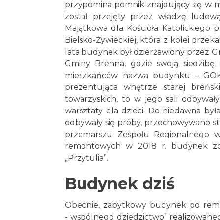
przypomina pomnik znajdujący się w m
został przejęty przez władzę ludow
Majątkowa dla Kościoła Katolickiego p
Bielsko-Żywieckiej, która z kolei przeka
lata budynek był dzierżawiony przez G
Gminy Brenna, gdzie swoją siedzibę
mieszkańców nazwa budynku – GOK. 
prezentująca wnętrze starej breńsk
towarzyskich, to w jego sali odbywały 
warsztaty dla dzieci. Do niedawna był
odbywały się próby, przechowywano str
przemarszu Zespołu Regionalnego w
remontowych w 2018 r. budynek zos
„Przytulia”.
Budynek dziś
Obecnie, zabytkowy budynek po remo
- wspólnego dziedzictwo” realizowaneg