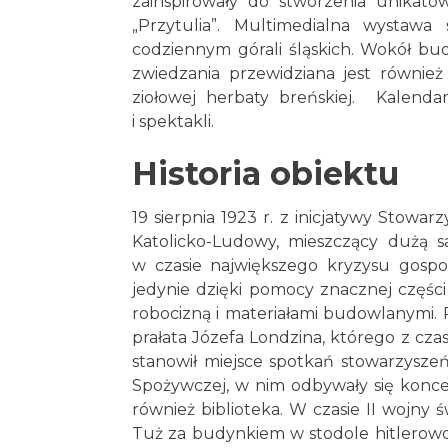
zainspirowały do stworzenia unikato
„Przytulia”. Multimedialna wystawa
codziennym górali śląskich. Wokół bu
zwiedzania przewidziana jest równie
ziołowej herbaty breńskiej. Kalenda
i spektakli.
Historia obiektu
19 sierpnia 1923 r. z inicjatywy Stowa
Katolicko-Ludowy, mieszczący dużą s
w czasie największego kryzysu gosp
jedynie dzięki pomocy znacznej częśc
robocizną i materiałami budowlanymi. P
prałata Józefa Londzina, którego z 
stanowił miejsce spotkań stowarzyszeń,
Spożywczej, w nim odbywały się koncer
również biblioteka. W czasie II wojny 
Tuż za budynkiem w stodole hitlerowcy