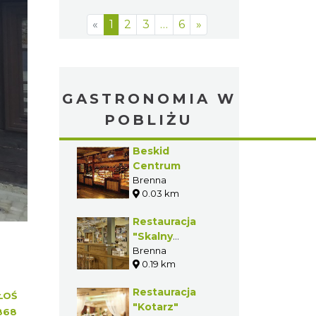
«
1
2
3
…
6
»
GASTRONOMIA W
POBLIŻU
Beskid
Centrum
Brenna
0.03 km
Restauracja
"Skalny
Dworek"
Brenna
0.19 km
Restauracja
ŁOŚ
"Kotarz"
868