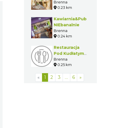
Brenna
0.23 km
Kawiarnia&Pub
NIEbanalnie
Brenna
0.24 km
Restauracja
Pod Kudłatym
Baranem
Brenna
0.25 km
«
1
2
3
…
6
»