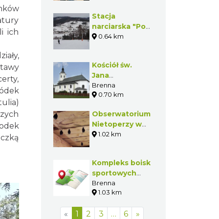
unków
Stacja
atury
narciarska "Pod
i ich
Starym
0.64 km
Groniem"
iały,
Kościół św.
stawy
Jana
erty,
Chrzciciela w
Brenna
ródek
0.70 km
Brennej
ulia)
szych
Obserwatorium
Nietoperzy w
rodek
Brennej
1.02 km
zczką
Kompleks boisk
sportowych
"Orlik 2012"
Brenna
1.03 km
«
1
2
3
…
6
»