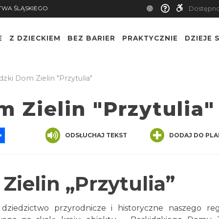
TWA ŚLĄSKIEGO
Dostępn
E
Z DZIECKIEM
BEZ BARIER
PRAKTYCZNIE
DZIEJE S
zki Dom Zielin "Przytulia"
 Zielin "Przytulia"
App
ssenger
Share
ODSŁUCHAJ TEKST
DODAJ DO PLA
ielin „Przytulia”
 dziedzictwo przyrodnicze i historyczne naszego re