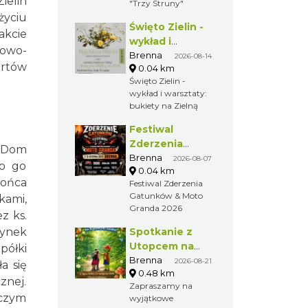
ielin
"Trzy Struny"
życiu
Święto Zielin -
akcie
wykład i
cowo-
warsztaty:
Brenna
2026-08-14
ertów
0.04 km
bukiety na
Święto Zielin -
Zielną
wykład i warsztaty:
bukiety na Zielną
Festiwal
Zderzenia
: Dom
Gatunków &
Brenna
2026-08-07
no go
0.04 km
Moto Granda
końca
Festiwal Zderzenia
2026
Gatunków & Moto
kami,
Granda 2026
z ks.
dynek
Spotkanie z
Utopcem na
półki
Bajkowym
Brenna
2026-08-21
a się
0.48 km
Szlaku
znej.
Zapraszamy na
 czym
wyjątkowe