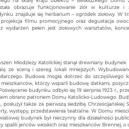
wego na skalę kraju obiektu – Beskidzkiego Domu Z
 stała obrazuje funkcjonowanie ziół w kulturze i 
dynku znajduje się herbarium – ogródek ziołowy. W tr
ż projekcja filmu promocyjnego oraz degustacja owo
rz wydarzeń pełen jest ziołowych warsztatów, konc
rzyszeń Młodzieży Katolickiej stanął drewniany budynek
alę ze sceną i szereg lokali mniejszych. Wybudowa
odarczego. Budowa mogła dotrzeć do szczęśliwego 
i mieszkańców, którzy wsparli budowę datkami, pożycz
oświęcenie budynku odbyło się 19 sierpnia 1923 r., prze
czasem obrano patronem Domu Katolicko-Ludowego. Bu
 posłużył także za pierwszą siedzibę Chrześcijańskiej S
ty, występy, przedstawienia teatralne. W Domu mieścił
światowej budynek był nieczynny dla działalności public
 spalili jeńców włoskich oraz mieszkańców Brennej, o