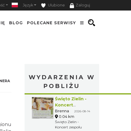
ość
Język
Ulubione
Zaloguj
IĘ
BLOG
POLECANE SERWISY
WYDARZENIA W
NERA
POBLIŻU
Święto Zielin -
Koncert
zespołu "Trzy
Brenna
2026-08-14
0.04 km
Struny"
Święto Zielin -
gionu
Koncert zespołu