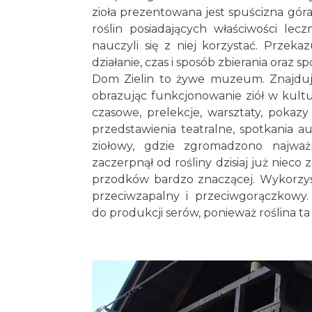
zioła prezentowana jest spuścizna gór
roślin posiadających właściwości lec
nauczyli się z niej korzystać. Przeka
działanie, czas i sposób zbierania oraz 
Dom Zielin to żywe muzeum. Znajdując
obrazując funkcjonowanie ziół w kult
czasowe, prelekcje, warsztaty, pokazy
przedstawienia teatralne, spotkania 
ziołowy, gdzie zgromadzono najważn
zaczerpnął od rośliny dzisiaj już niec
przodków bardzo znaczącej. Wykorzys
przeciwzapalny i przeciwgorączkowy.
do produkcji serów, ponieważ roślina ta