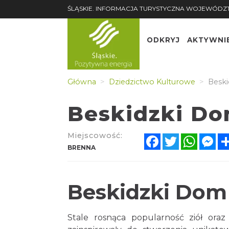
ŚLĄSKIE. INFORMACJA TURYSTYCZNA WOJEWÓDZ
ODKRYJ
AKTYWNI
Główna
Dziedzictwo Kulturowe
Beskid
Beskidzki Dom
Miejscowość:
Facebook
Twitter
Whats
Me
BRENNA
Beskidzki Dom Z
Stale rosnąca popularność ziół oraz