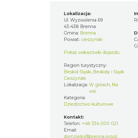
Lokalizacja:
I
Ul. Wyzwolenia 69
R
43-438 Brenna
Gmina:
Brenna
D
Powiat:
cieszyński
C
G
Pokaż wskazówki dojazdu
Region turystyczny:
Beskid Śląski, Beskidy i Śląsk
Cieszyński
Lokalizacja:
W górach, Na
wsi
Kategoria:
Dziedzictwo kulturowe
Kontakt:
Telefon:
+48 334 000 021
Email:
domzielin@brenna.org.pl