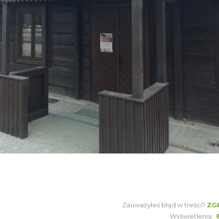
Zauważyłeś błąd w treści?
ZG
Wyświetlenia: