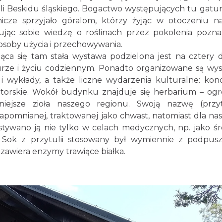
ali Beskidu śląskiego. Bogactwo występujących tu gat
znicze sprzyjało góralom, którzy żyjąc w otoczeniu n
zując sobie wiedzę o roślinach przez pokolenia poznal
sposoby użycia i przechowywania.
a się tam stała wystawa podzielona jest na cztery dz
urze i życiu codziennym. Ponadto organizowane są wy
 i wykłady, a także liczne wydarzenia kulturalne: konc
autorskie. Wokół budynku znajduje się herbarium – og
iejsze zioła naszego regionu. Swoją nazwę (przyt
o zapomnianej, traktowanej jako chwast, natomiast dla na
tywano ją nie tylko w celach medycznych, np. jako ś
 Sok z przytulii stosowany był wymiennie z podpus
 zawiera enzymy trawiące białka.