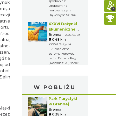
spotkanie z
dynek
Utopcem na
misja
0
malowniczym
cezji
Bajkowym Szlaku w
Brennej.
atnie
XXXVI Dożynki
portu
Ekumeniczne -
wśród
barwny
Brenna
2026-08-29
alna,
0.48 km
korowód, m.in.:
XXXVI Dożynki
Estrada Reg.
alno-
Ekumeniczne -
„Równica” &
szeń,
barwny korowód,
„Norbi”
gdzie
m.in.: Estrada Reg.
„Równica” & „Norbi”
ię od
robót
ielin
W POBLIŻU
Park Turystyki
w Brennej
ląski
Brenna
przez
0.38 km