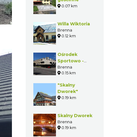
0.07 km
Willa Wiktoria
Brenna
0.12 km
Ośrodek
Sportowo -
Wypoczynkowy
Brenna
0.15 km
"Hala
Sportowa"
"Skalny
Dworek"
0.19 km
Skalny Dworek
Brenna
0.19 km