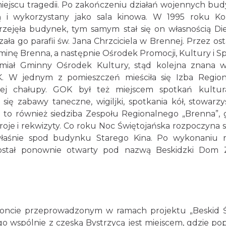
iejscu tragedii. Po zakończeniu działań wojennych bu
ą i wykorzystany jako sala kinowa. W 1995 roku Ko
rzejęła budynek, tym samym stał się on własnością Die
zała go parafii św. Jana Chrzciciela w Brennej. Przez ost
minę Brenna, a następnie Ośrodek Promocji, Kultury i S
 miał Gminny Ośrodek Kultury, stąd kolejna znana 
W jednym z pomieszczeń mieściła się Izba Region
iej chałupy. GOK był też miejscem spotkań kultur
się zabawy taneczne, wigiljki, spotkania kół, stowarzy
a to również siedziba Zespołu Regionalnego „Brenna”, 
oje i rekwizyty. Co roku Noc Świętojańska rozpoczyna s
łaśnie spod budynku Starego Kina. Po wykonaniu 
tał ponownie otwarty pod nazwą Beskidzki Dom Z
ncie przeprowadzonym w ramach projektu „Beskid Ś
o wspólnie z czeską Bystrzycą jest miejscem, gdzie po