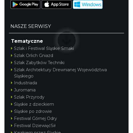
13.75 km
2026-07-31
NASZE SERWISY
Tematyczne
Szlak i Festiwal Śląskie Smaki
Szlak Orlich Gniazd
Koncert Sandry w Gliwicach
Szlak Zabytków Techniki
Gliwice
Szlak Architektury Drewnianej Województwa
21.83 km
2026-10-16
Śląskiego
Industriada
Juromania
Szlak Przyrody
Śląskie z dzieckiem
Śląskie po zdrowie
Festiwal Górnej Odry
Festiwal DziewięćSił
Zimna Połówka & Ćwiartka czyli Extremalny
Kajakiem przez Śląskie