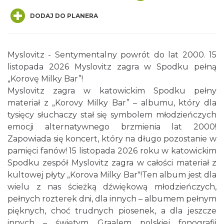
DODAJ DO PLANERA
Myslovitz - Sentymentalny powrót do lat 2000. 15
listopada 2026 Myslovitz zagra w Spodku pełną
LORD OF THE DANCE - 30th Anniversary
„Korovę Milky Bar”!
Tour
Myslovitz zagra w katowickim Spodku pełny
Katowice
materiał z „Korovy Milky Bar” – albumu, który dla
0.09 km
2026-12-11
tysięcy słuchaczy stał się symbolem młodzieńczych
emocji alternatywnego brzmienia lat 2000!
Zapowiada się koncert, który na długo pozostanie w
pamięci fanów! 15 listopada 2026 roku w katowickim
Spodku zespół Myslovitz zagra w całości materiał z
kultowej płyty „Korova Milky Bar"!Ten album jest dla
wielu z nas ścieżką dźwiękową młodzieńczych,
pełnych rozterek dni, dla innych – albumem pełnym
LORD OF THE DANCE 2026
pięknych, choć trudnych piosenek, a dla jeszcze
Katowice
0.09 km
2026-12-11
innych – świętym Graalem polskiej fonografii