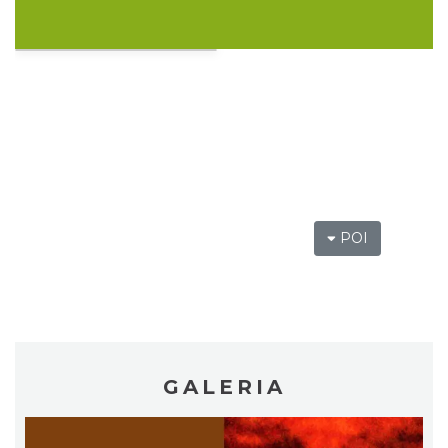
OFF Festival 2026
Katowice
2.31 km
2026-08-07
POI
Silesia Memoriał Kamili Skolimowskiej
Chorzów
GALERIA
3.99 km
2026-08-23