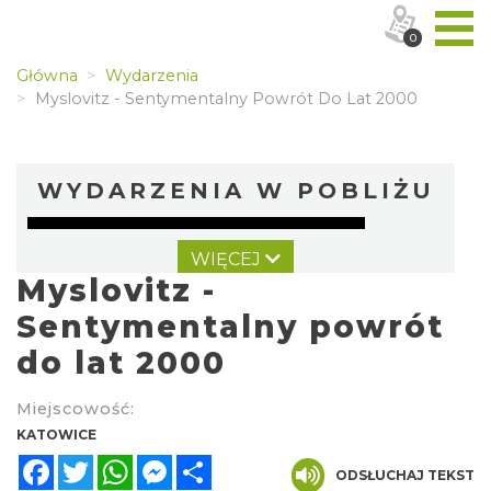
0
Główna
Wydarzenia
Myslovitz - Sentymentalny Powrót Do Lat 2000
WYDARZENIA W POBLIŻU
WIĘCEJ
Myslovitz -
Sentymentalny powrót
do lat 2000
Kult – Pomarańczowa Trasa 2026
Miejscowość:
Katowice
KATOWICE
0.00 km
2026-11-14
Facebook
Twitter
WhatsApp
Messenger
Share
ODSŁUCHAJ TEKST