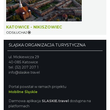
KATOWICE - NIKISZOWIEC
ODSŁUCHAJ
Śląsko Wilijo
Chorzów
ŚLĄSKA ORGANIZACJA TURYSTYCZNA
4.42 km
2026-12-13
ul. Mickiewicza 29
40-085 Katowice
tel. (32) 207 207 1
info@slaskie.travel
Portal powstał w ramach projektu
Mobilne Śląskie
Wystawa prof. Włodzimierza
Darmowa aplikacja
SLASKIE.travel
dostępna na
Kwiatkowskiego w Tichauer Art Gallery
platformach
Tychy