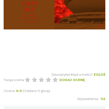
Katowice
0.15 km
2026-08-20
Alicja Majewska & Włodzimierz Korcz &
Warsaw String Quartet - Jubileusz
Katowice
0.31 km
2026-09-18
Zauważyłeś błąd w treści?
ZGŁOŚ
Twoja ocena:
DODAJ OCENĘ
Ocena:
0.0
(Oddano 0 głosy)
Wyświetlenia:
112