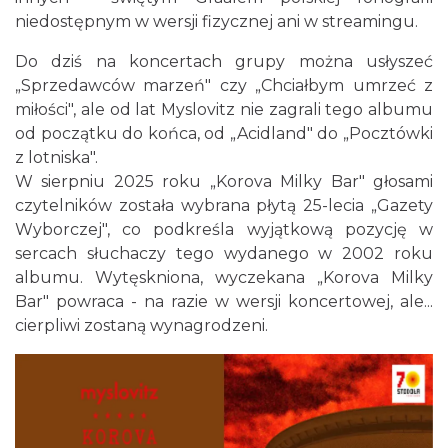
niedostępnym w wersji fizycznej ani w streamingu.
Do dziś na koncertach grupy można usłyszeć
„Sprzedawców marzeń" czy „Chciałbym umrzeć z
miłości", ale od lat Myslovitz nie zagrali tego albumu
od początku do końca, od „Acidland" do „Pocztówki
z lotniska".
W sierpniu 2025 roku „Korova Milky Bar" głosami
Poland Bachaturo Festiwal
czytelników została wybrana płytą 25-lecia „Gazety
Katowice
0.15 km
2026-08-14
Wyborczej", co podkreśla wyjątkową pozycję w
sercach słuchaczy tego wydanego w 2002 roku
albumu. Wytęskniona, wyczekana „Korova Milky
Bar" powraca - na razie w wersji koncertowej, ale...
cierpliwi zostaną wynagrodzeni.
17th WORLD BRIDGE SERIES – Katowice
2026