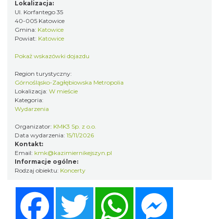
Lokalizacja:
Ul. Korfantego 35
44. Rawa Blues Festival
40-005 Katowice
Katowice
Gmina:
Katowice
0.31 km
2026-10-03
Powiat:
Katowice
Pokaż wskazówki dojazdu
Region turystyczny:
Górnośląsko-Zagłębiowska Metropolia
Lokalizacja:
W mieście
Kategoria:
Wydarzenia
Organizator:
KMK3 Sp. z o.o.
Henryk Miśkiewicz – 75 lat Mistrza i Goście
Data wydarzenia:
15/11/2026
Katowice
Kontakt:
0.31 km
2026-10-18
Email:
kmk@kazimiernikejszyn.pl
Informacje ogólne:
Rodzaj obiektu:
Koncerty
Facebook
Twitter
WhatsApp
Messenger