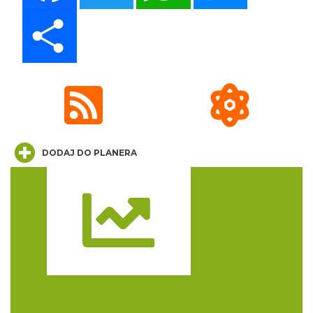
Share
CO, GDZIE, KIEDY W KATOWICACH 3-
9.08.2026
Katowice
0.79 km
2026-08-03
DODAJ DO PLANERA
Muzyka zespołu Metallica symfonicznie
Trasa
2026
Katowice
1.34 km
2026-11-14