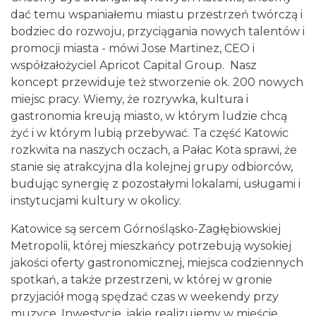
dać temu wspaniałemu miastu przestrzeń twórczą i
bodziec do rozwoju, przyciągania nowych talentów i
promocji miasta - mówi Jose Martinez, CEO i
współzałożyciel Apricot Capital Group. Nasz
koncept przewiduje też stworzenie ok. 200 nowych
miejsc pracy. Wiemy, że rozrywka, kultura i
gastronomia kreują miasto, w którym ludzie chcą
żyć i w którym lubią przebywać. Ta część Katowic
rozkwita na naszych oczach, a Pałac Kota sprawi, że
stanie się atrakcyjna dla kolejnej grupy odbiorców,
budując synergię z pozostałymi lokalami, usługami i
instytucjami kultury w okolicy.
Katowice są sercem Górnośląsko-Zagłębiowskiej
Metropolii, której mieszkańcy potrzebują wysokiej
jakości oferty gastronomicznej, miejsca codziennych
spotkań, a także przestrzeni, w której w gronie
przyjaciół mogą spędzać czas w weekendy przy
muzyce. Inwestycje, jakie realizujemy w mieście