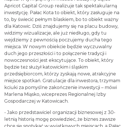
Apricot Capital Group realizuje tak spektakularną
inwestycję. Pałac Kota to obiekt, który zasługuje na
to, by świecić pełnym blaskiem, bo to obiekt ważny
dla Katowic. Dziś znajdujemy się na placu budowy,
widzimy wizualizacje, ale już niedługo, gdy tu
wejdziemy z pewnością poczujemy ducha tego
miejsca. W nowym obiekcie będzie wyczuwalny
duch jego przeszłości i to połączenie tradycji i
nowoczesności jest ekscytujące. To obiekt, który
będzie też służył katowickim i śląskim
przedsiębiorcom, którzy zyskają nowe, atrakcyjne
miejsce spotkań. Gratulacje dla inwestora, trzymam
kciuki za pomyślne zakończenie inwestycji – mówi
Marlena Miąsko, wiceprezes Regionalnej Izby
Gospodarczej w Katowicach.
- Jako przedstawiciel organizacji biznesowej z 30-
letnią historią mogę powiedzieć, że biznes zawsze
chce się spotykać w wyjątkowych miejscach, a Pałac