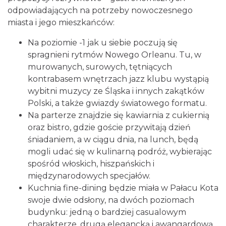
odpowiadających na potrzeby nowoczesnego
miasta i jego mieszkańców:
Na poziomie -1 jak u siebie poczują się
spragnieni rytmów Nowego Orleanu. Tu, w
murowanych, surowych, tętniących
kontrabasem wnętrzach jazz klubu wystąpią
wybitni muzycy ze Śląska i innych zakątków
Polski, a także gwiazdy światowego formatu.
Na parterze znajdzie się kawiarnia z cukiernią
oraz bistro, gdzie goście przywitają dzień
śniadaniem, a w ciągu dnia, na lunch, będą
mogli udać się w kulinarną podróż, wybierając
spośród włoskich, hiszpańskich i
międzynarodowych specjałów.
Kuchnia fine-dining będzie miała w Pałacu Kota
swoje dwie odsłony, na dwóch poziomach
budynku: jedną o bardziej casualowym
charakterze, drugą elegancką i awangardową.