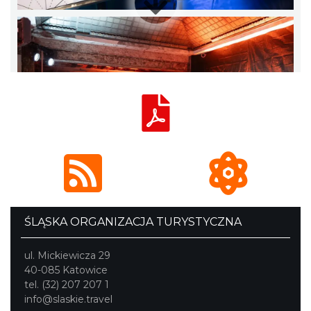
ŚLĄSKA ORGANIZACJA TURYSTYCZNA
ul. Mickiewicza 29
40-085 Katowice
tel. (32) 207 207 1
info@slaskie.travel