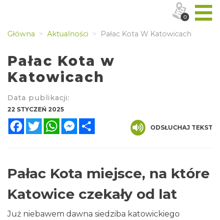
0
Główna
Aktualności
Pałac Kota W Katowicach
Pałac Kota w
Katowicach
Data publikacji:
22 STYCZEŃ 2025
Facebook
Twitter
WhatsApp
Messenger
Share
ODSŁUCHAJ TEKST
Pałac Kota miejsce, na które
Katowice czekały od lat
Już niebawem dawna siedziba katowickiego