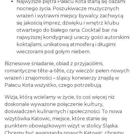
Najwyższe piętra Pałacu Kota staną się oazami
nocnego życia. Poszukiwacze muzycznych
wrażeń i wytrawni miejscy bywalcy zachwycą
się jakością imprez, dźwięku i wnętrz klubu
otwartego do białego rana. Cocktail bar na
najwyższej kondygnacji uraczy gości autorskimi
koktajlami, unikatową atmosferą i długimi
wieczorami pod gołym niebem.
Biznesowe śniadanie, obiad z przyjaciółmi,
romantyczne tête-a-tête, czy wieczór pełen nowych
wrażeń i znajomości – śląscy koneserzy znajdą w
Pałacu Kota wszystko, czego potrzebują.
Wizja, którą wcielamy w życie, to coś więcej niż
doskonale wyważone połączenie kultury,
doświadczeń kulinarnych i społeczności. To nowa
wizytówka Katowic, miejsce, które stanie się
punktem obowiązkowym wizyt w stolicy Śląska.
Chcemy być awangardą nowych Katowic, chcemy