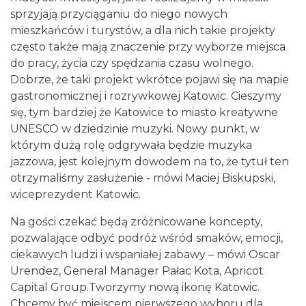
sprzyjają przyciąganiu do niego nowych
mieszkańców i turystów, a dla nich takie projekty
często także mają znaczenie przy wyborze miejsca
do pracy, życia czy spędzania czasu wolnego.
Dobrze, że taki projekt wkrótce pojawi się na mapie
gastronomicznej i rozrywkowej Katowic. Cieszymy
się, tym bardziej że Katowice to miasto kreatywne
UNESCO w dziedzinie muzyki. Nowy punkt, w
którym dużą rolę odgrywała będzie muzyka
jazzowa, jest kolejnym dowodem na to, że tytuł ten
otrzymaliśmy zasłużenie - mówi Maciej Biskupski,
wiceprezydent Katowic.
Na gości czekać będą zróżnicowane koncepty,
pozwalające odbyć podróż wśród smaków, emocji,
ciekawych ludzi i wspaniałej zabawy – mówi Oscar
Urendez, General Manager Pałac Kota, Apricot
Capital Group.Tworzymy nową ikonę Katowic.
Chcemy być miejscem pierwszego wyboru dla