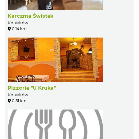
Karczma Świstak
Koniaków
0.14 km
Pizzeria "U Kruka"
Koniaków
0.51 km