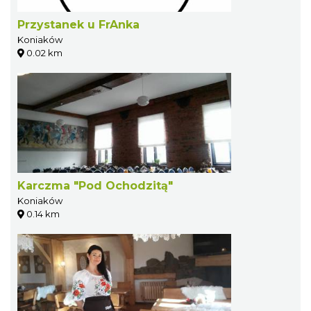
Przystanek u FrAnka
Koniaków
0.02 km
Karczma "Pod Ochodzitą"
Koniaków
0.14 km