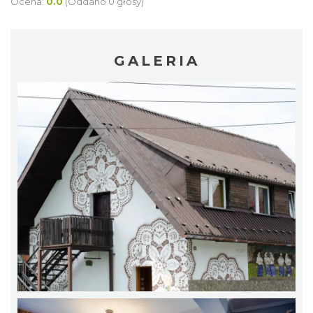
Ocena:
0.0
(Oddano 0 głosy)
GALERIA