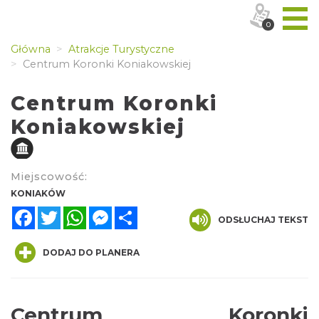
0
Główna
Atrakcje Turystyczne
Centrum Koronki Koniakowskiej
Centrum Koronki
Koniakowskiej
Miejscowość:
KONIAKÓW
Facebook
Twitter
WhatsApp
Messenger
Share
ODSŁUCHAJ TEKST
DODAJ DO PLANERA
Centrum Koronki