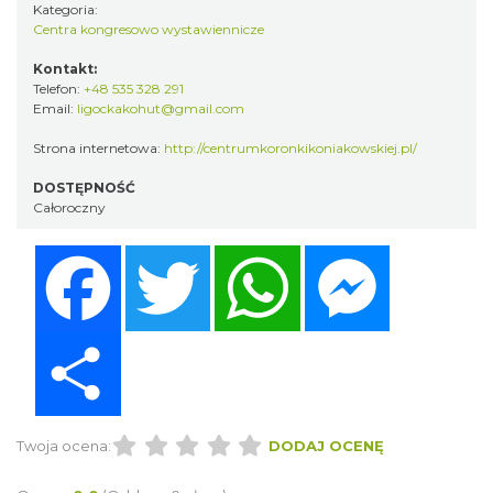
Kategoria:
Centra kongresowo wystawiennicze
Kontakt:
Telefon:
+48 535 328 291
Email:
ligockakohut@gmail.com
Strona internetowa:
http://centrumkoronkikoniakowskiej.pl/
DOSTĘPNOŚĆ
Całoroczny
Facebook
Twitter
WhatsApp
Messenger
Share
Twoja ocena:
DODAJ OCENĘ