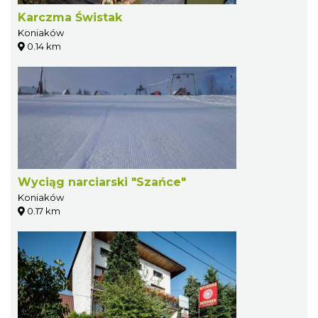
Karczma Świstak
Koniaków
0.14 km
Wyciąg narciarski "Szańce"
Koniaków
0.17 km