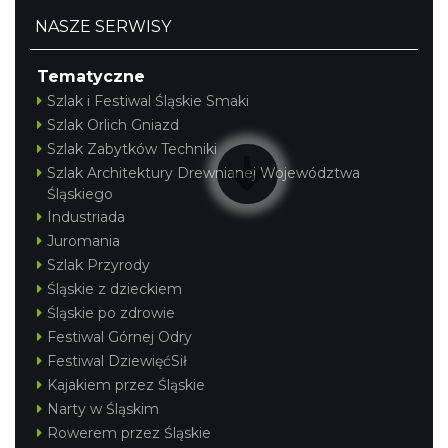
NASZE SERWISY
Tematyczne
Szlak i Festiwal Śląskie Smaki
Szlak Orlich Gniazd
Szlak Zabytków Techniki
Szlak Architektury Drewnianej Województwa
Śląskiego
Industriada
Juromania
Szlak Przyrody
Śląskie z dzieckiem
Śląskie po zdrowie
Festiwal Górnej Odry
Festiwal DziewięćSił
Kajakiem przez Śląskie
Narty w Śląskim
Rowerem przez Śląskie