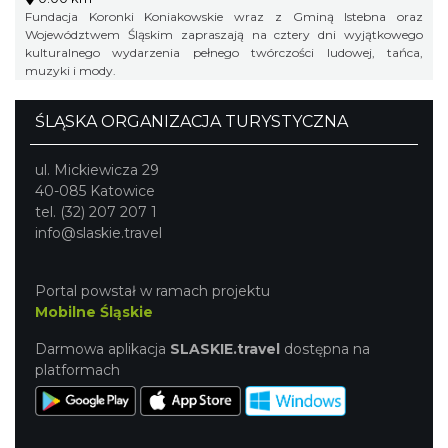
Fundacja Koronki Koniakowskie wraz z Gminą Istebna oraz
Województwem Śląskim zapraszają na cztery dni wyjątkowego
kulturalnego wydarzenia pełnego twórczości ludowej, tańca,
muzyki i mody.
ŚLĄSKA ORGANIZACJA TURYSTYCZNA
ul. Mickiewicza 29
40-085 Katowice
tel. (32) 207 207 1
info@slaskie.travel
Portal powstał w ramach projektu
Mobilne Śląskie
Darmowa aplikacja
SLASKIE.travel
dostępna na
platformach