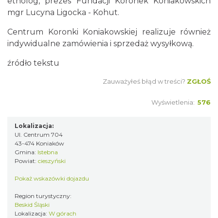
etnolog, prezes Fundacji Koronek Koniakowskich
mgr Lucyna Ligocka - Kohut.
Centrum Koronki Koniakowskiej realizuje również
indywidualne zamówienia i sprzedaż wysyłkową.
źródło tekstu
Zauważyłeś błąd w treści?
ZGŁOŚ
Wyświetlenia:
576
Lokalizacja:
Ul. Centrum 704
43-474 Koniaków
Gmina:
Istebna
Powiat:
cieszyński
Pokaż wskazówki dojazdu
Region turystyczny:
Beskid Śląski
Lokalizacja:
W górach