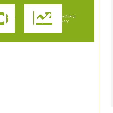
Pokaż/Ukryj
Trasy
markery