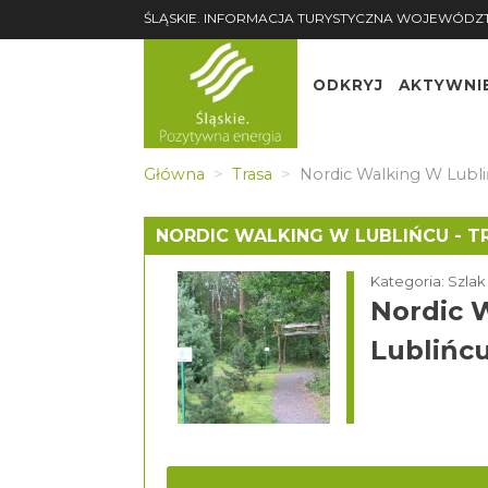
ŚLĄSKIE. INFORMACJA TURYSTYCZNA WOJEWÓDZ
ODKRYJ
AKTYWNI
Główna
Trasa
Nordic Walking W Lubliń
NORDIC WALKING W LUBLIŃCU - T
Kategoria: Szla
Nordic 
Lublińcu