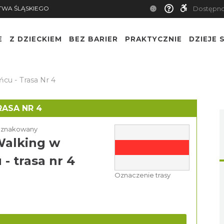
TWA ŚLĄSKIEGO
Dostępn
E
Z DZIECKIEM
BEZ BARIER
PRAKTYCZNIE
DZIEJE S
cu - Trasa Nr 4
RASA NR 4
k znakowany
Walking w
 - trasa nr 4
Oznaczenie trasy