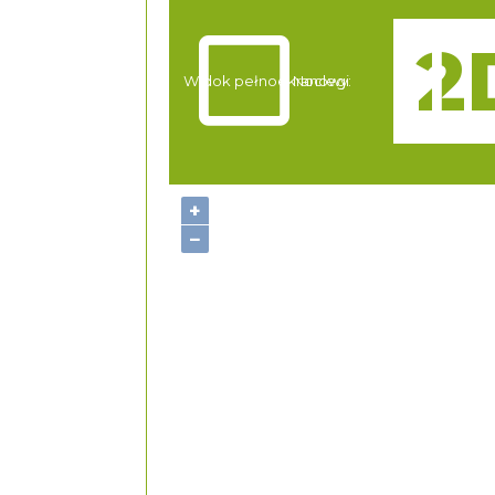
Atrakcje
Widok pełnoekranowy:
Noclegi
+
−