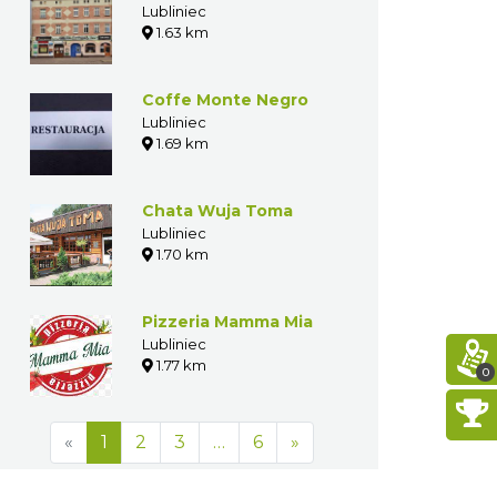
Lubliniec
1.63 km
Coffe Monte Negro
Lubliniec
1.69 km
Chata Wuja Toma
Lubliniec
1.70 km
Pizzeria Mamma Mia
Lubliniec
1.77 km
0
«
1
2
3
…
6
»