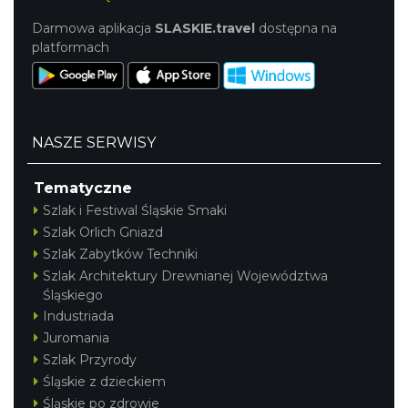
Darmowa aplikacja
SLASKIE.travel
dostępna na
platformach
NASZE SERWISY
Tematyczne
Szlak i Festiwal Śląskie Smaki
Szlak Orlich Gniazd
Szlak Zabytków Techniki
Szlak Architektury Drewnianej Województwa
Śląskiego
Industriada
Juromania
Szlak Przyrody
Śląskie z dzieckiem
Śląskie po zdrowie