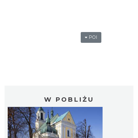
POI
W POBLIŻU