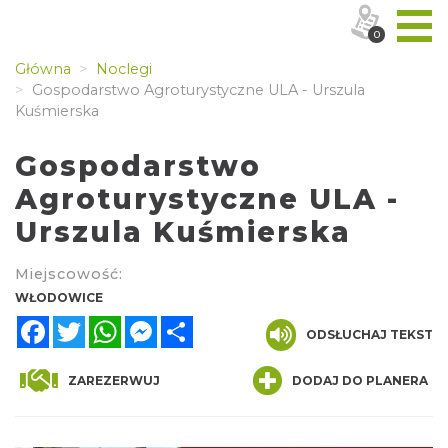
0
Główna
Noclegi
Gospodarstwo Agroturystyczne ULA - Urszula
Kuśmierska
Gospodarstwo
Agroturystyczne ULA -
Urszula Kuśmierska
Miejscowość:
WŁODOWICE
Facebook
Twitter
WhatsApp
Messenger
Share
ODSŁUCHAJ TEKST
ZAREZERWUJ
DODAJ DO PLANERA