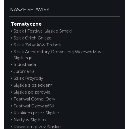
NASZE SERWISY
Tematyczne
Szlak i Festiwal Śląskie Smaki
Szlak Orlich Gniazd
Szlak Zabytków Techniki
Szlak Architektury Drewnianej Województwa
Śląskiego
Industriada
Juromania
Szlak Przyrody
Śląskie z dzieckiem
Śląskie po zdrowie
Festiwal Górnej Odry
Festiwal DziewięćSił
Kajakiem przez Śląskie
Narty w Śląskim
Rowerem przez Śląskie