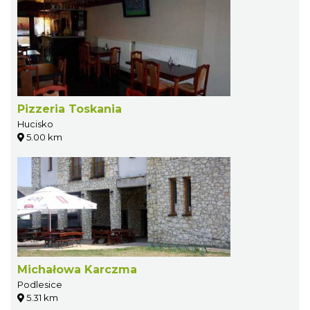
Pizzeria Toskania
Hucisko
5.00 km
Michałowa Karczma
Podlesice
5.31 km