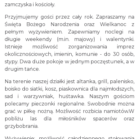
zamczyska i kościoły.
Przyjmujemy gości przez cały rok. Zapraszamy na
Święta Bożego Narodzenia oraz Wielkanoc z
pełnym wyżywieniem. Zapewniamy noclegi na
długie weekendy (m.in. majowy) i walentynki.
Istnieje możliwość zorganizowania imprez
okolicznościowych, imienin, komunie - do 30 osób,
stypy. Dwa duże pokoje w jednym poczęstunek, a w
drugim tańce.
Na terenie naszej działki jest altanka, grill, palenisko,
boisko do siatki, kosz, piaskownica dla najmłodszych,
sad i warzywniak, huśtawka. Naszym gościom
polecamy pieczonki regionalne. Swobodnie można
grać w piłkę nożną. Możliwość rozbicia namiotów.W
pobliżu las dla miłośników spacerów oraz
grzybobrania.
Wyżywienie: możliwość całodziennego stołowania