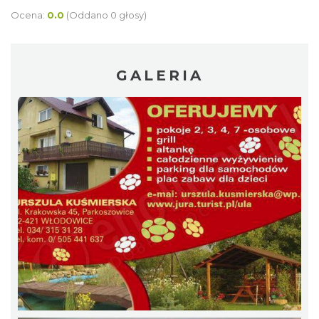
Ocena:
0.0
(Oddano 0 głosy)
GALERIA