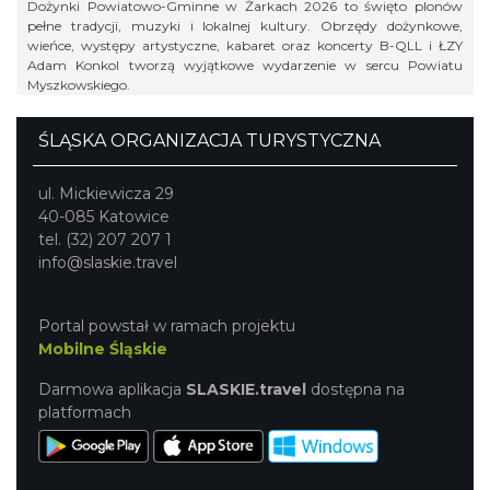
Dożynki Powiatowo-Gminne w Żarkach 2026 to święto plonów
pełne tradycji, muzyki i lokalnej kultury. Obrzędy dożynkowe,
wieńce, występy artystyczne, kabaret oraz koncerty B-QLL i ŁZY
Adam Konkol tworzą wyjątkowe wydarzenie w sercu Powiatu
Myszkowskiego.
ŚLĄSKA ORGANIZACJA TURYSTYCZNA
ul. Mickiewicza 29
40-085 Katowice
tel. (32) 207 207 1
info@slaskie.travel
Portal powstał w ramach projektu
Mobilne Śląskie
Darmowa aplikacja
SLASKIE.travel
dostępna na
platformach