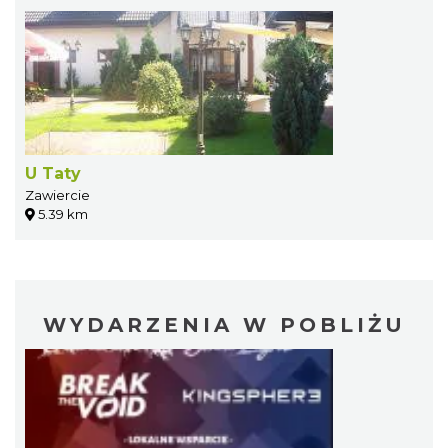
U Taty
Zawiercie
5.39 km
WYDARZENIA W POBLIŻU