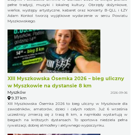
pełne tradycji, muzyki i lokalnej kultury. Obrzędy dożynkowe,
wieńce, występy artystyczne, kabaret oraz koncerty B-QLL i ŁZY
Adam Konkol tworzą wyjątkowe wydarzenie w sercu Powiatu
Myszkowskiego.
XIII Myszkowska Ósemka 2026 – bieg uliczny
w Myszkowie na dystansie 8 km
Myszków
2026-09-06
9.37 km
XIII Myszkowska Ósemka 2026 to bieg uliczny w Myszkowie dla
zawodników, amatorów, dzieci i całych rodzin. Już 6 września
uczestnicy zmierzą się z trasą 8 km, a najmłodsi wystartują w
biegach na krótszych dystansach. To sportowa niedziela pełna
rywalizacji, dobrej atmosfery i aktywnego wypoczynku.