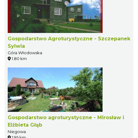
Gospodarstwo Agroturystyczne - Szczepanek
Sylwia
Góra Włodowska
1.80 km
Gospodarstwo agroturystyczne - Mirosław i
Elżbieta Głąb
Niegowa
1.95 km