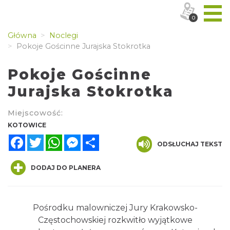
0
Główna
Noclegi
Pokoje Gościnne Jurajska Stokrotka
Pokoje Gościnne
Jurajska Stokrotka
Miejscowość:
KOTOWICE
Facebook
Twitter
WhatsApp
Messenger
Share
ODSŁUCHAJ TEKST
DODAJ DO PLANERA
Pośrodku malowniczej Jury Krakowsko-
Częstochowskiej rozkwitło wyjątkowe