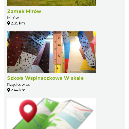
Zamek Mirów
Mirów
2.35 km
Szkoła Wspinaczkowa W skale
Rzędkowice
2.44 km