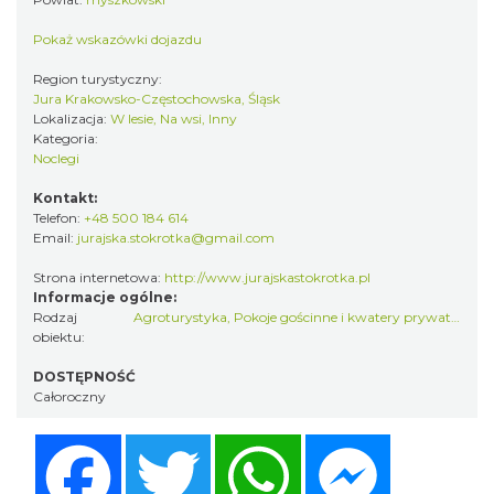
Pokaż wskazówki dojazdu
Region turystyczny:
Jura Krakowsko-Częstochowska, Śląsk
Lokalizacja:
W lesie, Na wsi, Inny
Kategoria:
Noclegi
Kontakt:
Telefon:
+48 500 184 614
Email:
jurajska.stokrotka@gmail.com
Strona internetowa:
http://www.jurajskastokrotka.pl
Informacje ogólne:
Rodzaj
Agroturystyka
,
Pokoje gościnne i kwatery prywatne
obiektu:
DOSTĘPNOŚĆ
Całoroczny
Facebook
Twitter
WhatsApp
Messenger