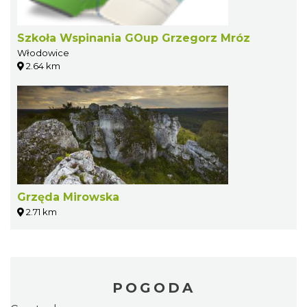
Szkoła Wspinania GOup Grzegorz Mróz
Włodowice
2.64 km
Grzęda Mirowska
2.71 km
POGODA