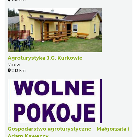
Agroturystyka J.G. Kurkowie
Mirów
2.13 km
Gospodarstwo agroturystyczne - Małgorzata i
Adam Kaweccy