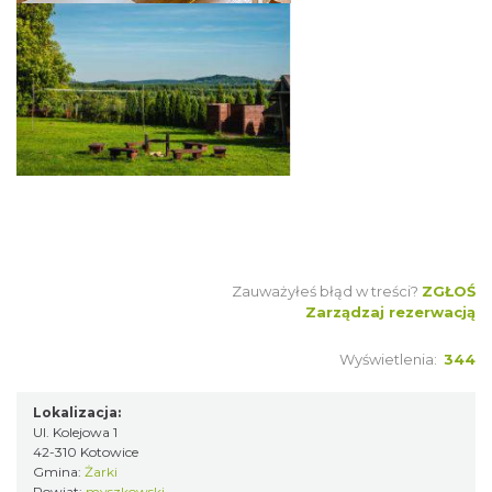
Zauważyłeś błąd w treści?
ZGŁOŚ
Zarządzaj rezerwacją
Wyświetlenia:
344
Lokalizacja:
Ul. Kolejowa 1
42-310 Kotowice
Gmina:
Żarki
Powiat:
myszkowski