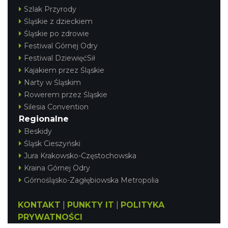
Szlak Przyrody
Śląskie z dzieckiem
Śląskie po zdrowie
Festiwal Górnej Odry
Festiwal DziewięćSił
Kajakiem przez Śląskie
Narty w Śląskim
Rowerem przez Śląskie
Silesia Convention
Regionalne
Beskidy
Śląsk Cieszyński
Jura Krakowsko-Częstochowska
Kraina Górnej Odry
Górnośląsko-Zagłębiowska Metropolia
KONTAKT
|
PUNKTY IT
|
POLITYKA
PRYWATNOŚCI