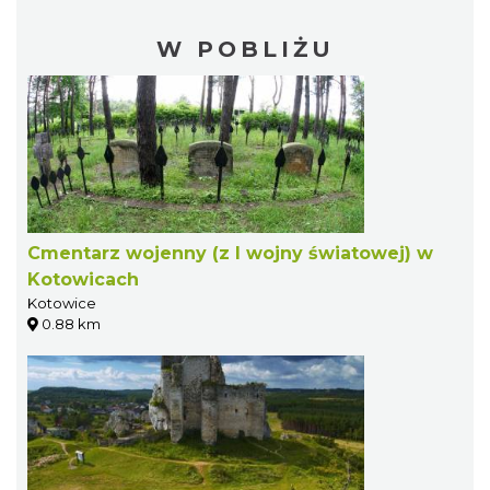
W POBLIŻU
Cmentarz wojenny (z I wojny światowej) w
Kotowicach
Kotowice
0.88 km