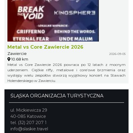
Metal vs Core Zawiercie 2026
Zawiercie
2026-09-05
10.68 km
Metal vs Core Zawiercie 2026 powraca po 12 latach z mocnym
uderzeniem. Ciężkie riffy, metalowe i core’owe brzmienia oraz
występy wielu zespołów stworzą wyjątkowy koncert na Stawach
Holenderskiego w Zawierciu.
ŚLĄSKA ORGANIZACJA TURYSTYCZNA
ul. Mickiewicza 29
40-085 Katowice
tel. (32) 207 207 1
info@slaskie.travel