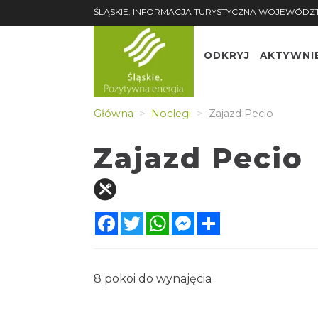
ŚLĄSKIE. INFORMACJA TURYSTYCZNA WOJEWÓDZ
ODKRYJ
AKTYWNI
Główna
Noclegi
Zajazd Pecio
Zajazd Pecio
Facebook
Twitter
WhatsApp
Messenger
Share
8 pokoi do wynajęcia