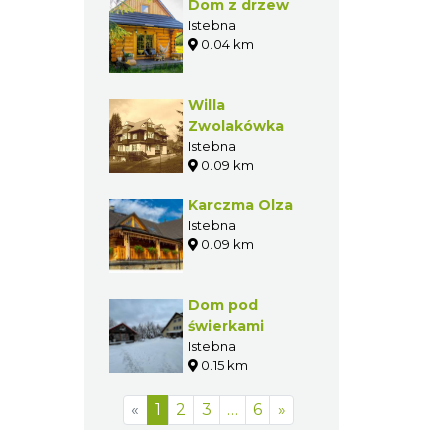
Dom z drzew
Istebna
0.04 km
Willa
Zwolakówka
Istebna
0.09 km
Karczma Olza
Istebna
0.09 km
Dom pod
świerkami
Istebna
0.15 km
«
1
2
3
…
6
»