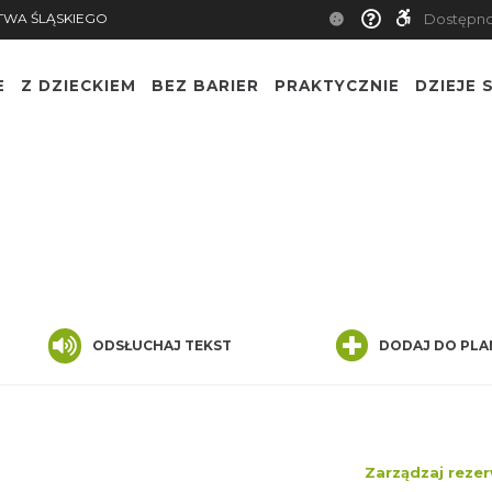
TWA ŚLĄSKIEGO
Dostępn
E
Z DZIECKIEM
BEZ BARIER
PRAKTYCZNIE
DZIEJE S
ODSŁUCHAJ TEKST
DODAJ DO PLA
Zarządzaj rezer