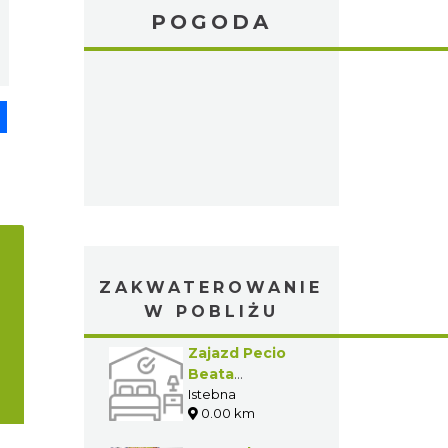
POGODA
pp
senger
Share
ZAKWATEROWANIE
W POBLIŻU
Zajazd Pecio
Beata
Juroszek-
Istebna
0.00 km
Rucka