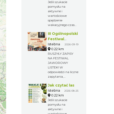
Jeśli szukacie
pomysłu na
aktywne i
wartościowe
spędzenie
wakacyjnego czasu,
zapraszamy na
III Ogólnopolski
kolejną odsłonę
„Wakacji z
Festiwal
leśnikiem”!
Folkloru
Istebna
2026-09-19
Nadleśnictwo Wisła
0.22 km
Dziecięcego „
zaprasza rodziny z
RUSZYŁY ZAPISY
Jaworowy
dziećmi na zajęcia
NA FESTIWAL
Listek”
warsztatowe w
JAWOROWY
Leśnym Ośrodku
LISTEK! W
Edukacji
odpowiedzi na liczne
Ekologicznej
zapytania,
Rozpoczęcie o godz.
organizatorzy
17.00 Zajęcia
Jak czytać las
ogłaszają
bezpłatne.
rozpoczęcie zapisów
Istebna
2026-08-25
Obowiązują zapisy
na III edycję
0.22 km
pod numerem 532
Ogólnopolskiego
Jeśli szukacie
973 263
Festiwalu Folkloru
pomysłu na
Dziecięcego „
aktywne i
Jaworowy Listek”,
wartościowe