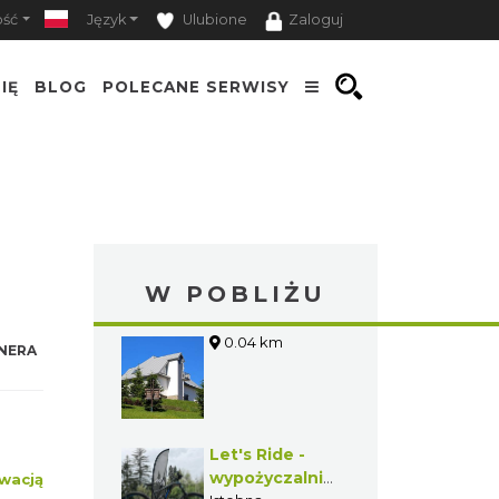
ość
Język
Ulubione
Zaloguj
IĘ
BLOG
POLECANE SERWISY
W POBLIŻU
0.04 km
NERA
Let's Ride -
wypożyczalnia
wacją