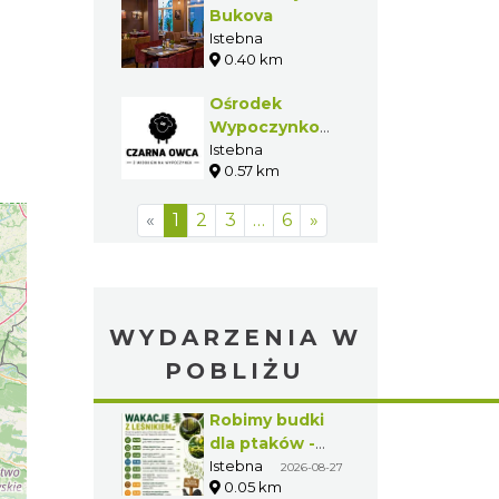
Bukova
Istebna
0.40 km
Ośrodek
Wypoczynkowy
"Czarna Owca"
Istebna
0.57 km
«
1
2
3
…
6
»
WYDARZENIA W
POBLIŻU
Robimy budki
dla ptaków -
zajęcia
Istebna
2026-08-27
0.05 km
warsztatowe