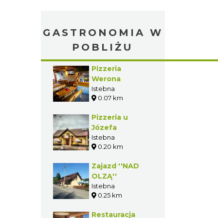
GASTRONOMIA W
POBLIŻU
Pizzeria
Werona
Istebna
0.07 km
Pizzeria u
Józefa
Istebna
0.20 km
Zajazd ''NAD
OLZĄ''
Istebna
0.25 km
Restauracja