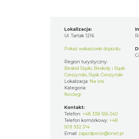
Lokalizacja:
I
Ul. Tartak 1216
R
Pokaż wskazówki dojazdu
D
C
Region turystyczny:
Beskid Śląski, Beskidy i Śląsk
Cieszyński, Śląsk Cieszyński
Lokalizacja:
Na wsi
Kategoria:
Noclegi
Kontakt:
Telefon:
+48 338 556 240
Telefon komórkowy:
+48
509 932 314
Email:
zajazdpecio@onet.pl