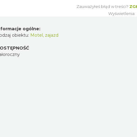
Zauważyłeś błąd w treści?
ZG
Wyświetlenia
nformacje ogólne:
odzaj obiektu:
Motel, zajazd
OSTĘPNOŚĆ
ałoroczny