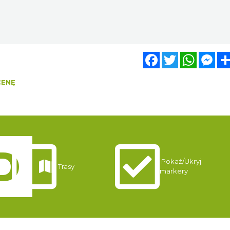
Facebook
Twitter
WhatsA
Mes
CENĘ
Pokaż/Ukryj
Trasy
markery