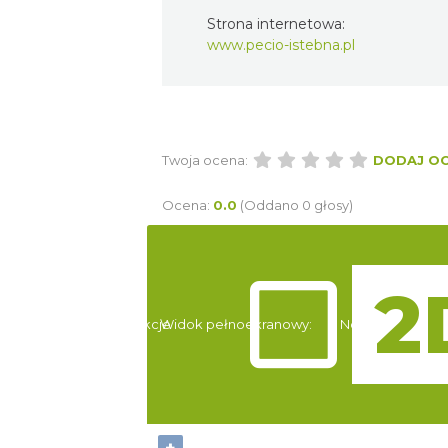
Strona internetowa:
www.pecio-istebna.pl
Twoja ocena:
DODAJ O
Ocena:
0.0
(Oddano 0 głosy)
Atrakcje
Widok pełnoekranowy:
Noclegi
+