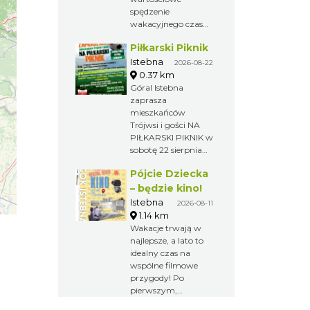
który odbędzie się w
spędzenie
dniach 19–20
wakacyjnego czasu,
września 2026 r. w
zapraszamy na
Piłkarski Piknik
Hali Sportowo-
kolejną odsłonę
Widowiskowej ZSP
„Wakacji z
Istebna
2026-08-22
Istebna Zapisy
leśnikiem”!
0.37 km
potrwają do 15 lipca
Nadleśnictwo Wisła
Góral Istebna
2026 r. Aby wziąć
zaprasza rodziny z
zaprasza
udział w festiwalu
dziećmi na zajęcia
mieszkańców
należy wypełnić
terenowe "Jak
Trójwsi i gości NA
kartę zgłoszenia i
czytać las"?
PIŁKARSKI PIKNIK w
klauzulę RODO i
Rozpoczęcie o godz.
sobotę 22 sierpnia
wysłać ją na adres:
10.00 Zajęcia
na terenie
jaworowylistek@gmail.com
Pójcie Dziecka
bezpłatne.
Amfiteatru „Pod
Obowiązują zapisy
Skocznią” w
– będzie kino!
pod numerem 532
Istebnej.
Istebna
2026-08-11
973 263
1.14 km
Wakacje trwają w
najlepsze, a lato to
idealny czas na
wspólne filmowe
przygody! Po
pierwszym,
lipcowym spotkaniu