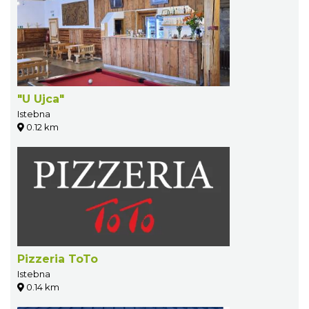
"U Ujca"
Istebna
0.12 km
Pizzeria ToTo
Istebna
0.14 km