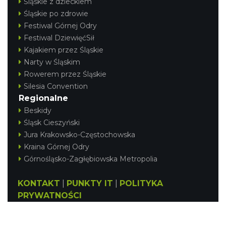
Śląskie z dzieckiem
Śląskie po zdrowie
Festiwal Górnej Odry
Festiwal DziewięćSił
Kajakiem przez Śląskie
Narty w Śląskim
Rowerem przez Śląskie
Silesia Convention
Regionalne
Beskidy
Śląsk Cieszyński
Jura Krakowsko-Częstochowska
Kraina Górnej Odry
Górnośląsko-Zagłębiowska Metropolia
KONTAKT
|
PUNKTY IT
|
POLITYKA
PRYWATNOŚCI