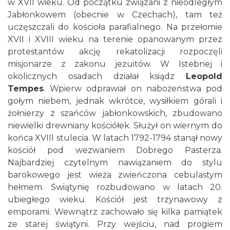
w XVII wieku. Od początku związani z nieodległym
Jabłonkowem (obecnie w Czechach), tam też
uczęszczali do kościoła parafialnego. Na przełomie
XVII i XVIII wieku na terenie opanowanym przez
protestantów akcję rekatolizacji rozpoczęli
misjonarze z zakonu jezuitów. W Istebnej i
okolicznych osadach działał ksiądz
Leopold
Tempes
. Wpierw odprawiał on nabożeństwa pod
gołym niebem, jednak wkrótce, wysiłkiem górali i
żołnierzy z szańców jabłonkowskich, zbudowano
niewielki drewniany kościółek. Służył on wiernym do
końca XVIII stulecia. W latach 1792-1794 stanął nowy
kościół pod wezwaniem Dobrego Pasterza.
Najbardziej czytelnym nawiązaniem do stylu
barokowego jest wieża zwieńczona cebulastym
hełmem. Świątynię rozbudowano w latach 20.
ubiegłego wieku. Kościół jest trzynawowy z
emporami. Wewnątrz zachowało się kilka pamiątek
ze starej świątyni. Przy wejściu, nad progiem