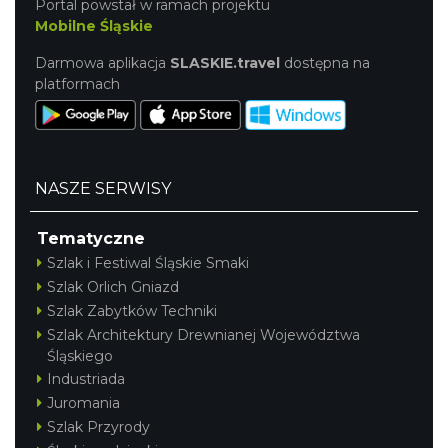
Portal powstał w ramach projektu
Mobilne Śląskie
Darmowa aplikacja
SLASKIE.travel
dostępna na
platformach
NASZE SERWISY
Tematyczne
Szlak i Festiwal Śląskie Smaki
Szlak Orlich Gniazd
Szlak Zabytków Techniki
Szlak Architektury Drewnianej Województwa
Śląskiego
Industriada
Juromania
Szlak Przyrody