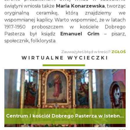
świątyni wniosła także
Maria Konarzewska
, tworząc
oryginalną ceramikę, którą znajdziemy we
wspomnianej kaplicy. Warto wspomnieć, że w latach
1917-1950 proboszczem w kościele Dobrego
Pasterza był ksiądz
Emanuel Grim
– pisarz,
społecznik, folklorysta.
Zauważyłeś błąd w treści?
ZGŁOŚ
WIRTUALNE WYCIECZKI
Centrum i kościół Dobrego Pasterza w Istebnej