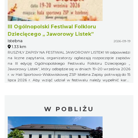
III Ogólnopolski Festiwal Folkloru
Dziecięcego „ Jaworowy Listek”
Istebna
2026-09-19
1.33 km
RUSZYŁY ZAPISY NA FESTIWAL JAWOROWY LISTEK! W odpowiedzi
na liczne zapytania, organizatorzy ogłaszają rozpoczęcie zapisów
na III edycję Ogólnopolskiego Festiwalu Folkloru Dziecięcego „
Jaworowy Listek”, który odbędzie się w dniach 19–20 września 2026
r. w Hali Sportowo-Widowiskowej ZSP Istebna Zapisy potrwają do 15
lipca 2026 r. Aby wziąć udział w festiwalu należy wypełnić kartę
zgłoszenia i klauzulę RODO i wysłać ją na adres:
jaworowylistek@gmail.com
W POBLIŻU