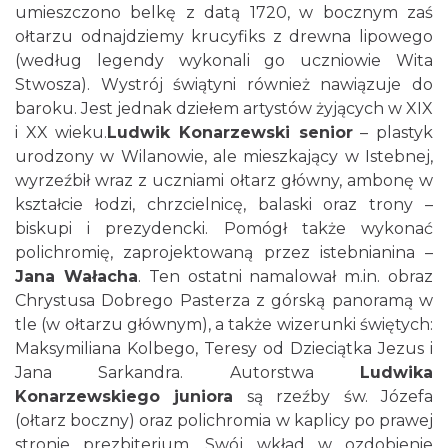
umieszczono belkę z datą 1720, w bocznym zaś
ołtarzu odnajdziemy krucyfiks z drewna lipowego
(według legendy wykonali go uczniowie Wita
Stwosza). Wystrój świątyni również nawiązuje do
baroku. Jest jednak dziełem artystów żyjących w XIX
i XX wieku.
Ludwik Konarzewski senior
– plastyk
urodzony w Wilanowie, ale mieszkający w Istebnej,
wyrzeźbił wraz z uczniami ołtarz główny, ambonę w
kształcie łodzi, chrzcielnicę, balaski oraz trony –
biskupi i prezydencki. Pomógł także wykonać
polichromię, zaprojektowaną przez istebnianina –
Jana Wałacha
. Ten ostatni namalował m.in. obraz
Chrystusa Dobrego Pasterza z górską panoramą w
tle (w ołtarzu głównym), a także wizerunki świętych:
Maksymiliana Kolbego, Teresy od Dzieciątka Jezus i
Jana Sarkandra. Autorstwa
Ludwika
Konarzewskiego juniora
są rzeźby św. Józefa
(ołtarz boczny) oraz polichromia w kaplicy po prawej
stronie prezbiterium. Swój wkład w ozdobienie