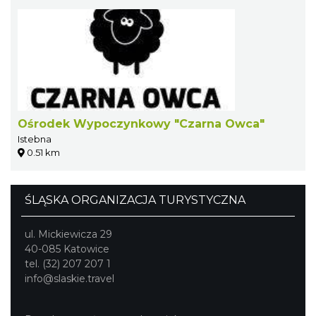
Ośrodek Wypoczynkowy "Czarna Owca"
Istebna
0.51 km
ŚLĄSKA ORGANIZACJA TURYSTYCZNA
ul. Mickiewicza 29
40-085 Katowice
tel. (32) 207 207 1
info@slaskie.travel