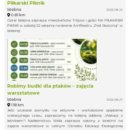
Piłkarski Piknik
Istebna
2026-08-22
0.81 km
Góral Istebna zaprasza mieszkańców Trójwsi i gości NA PIŁKARSKI
PIKNIK w sobotę 22 sierpnia na terenie Amfiteatru „Pod Skocznią” w
Istebnej.
Robimy budki dla ptaków - zajęcia
warsztatowe
Istebna
2026-08-27
1.18 km
Jeśli szukacie pomysłu na aktywne i wartościowe spędzenie
wakacyjnego czasu, zapraszamy na kolejną odsłonę „Wakacji z
leśnikiem”! Nadleśnictwo Wisła zaprasza rodziny z dziećmi na
zajęcia warsztatowe w Leśnym Ośrodku Edukacji Ekologicznej