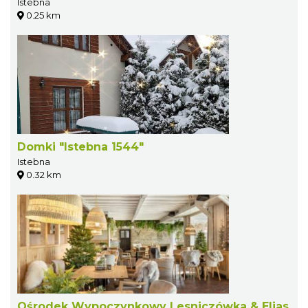
Istebna
0.25 km
Domki "Istebna 1544"
Istebna
0.32 km
Ośrodek Wypoczynkowy Lesniczówka & Elias