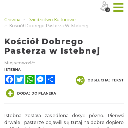
0
Główna
Dziedzictwo Kulturowe
Kościół Dobrego Pasterza W Istebnej
Kościół Dobrego
Pasterza w Istebnej
Miejscowość:
ISTEBNA
Facebook
Twitter
WhatsApp
Messenger
Share
ODSŁUCHAJ TEKST
DODAJ DO PLANERA
Istebna została zasiedlona dosyć późno. Pierwsi
drwale i pasterze pojawili się tutaj na dobre dopiero