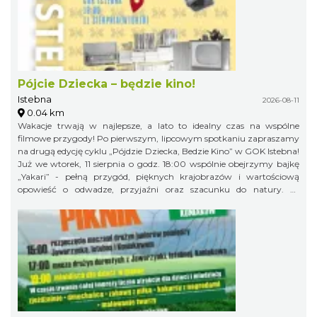
Pójcie Dziecka – będzie kino!
Istebna
2026-08-11
0.04 km
Wakacje trwają w najlepsze, a lato to idealny czas na wspólne
filmowe przygody! Po pierwszym, lipcowym spotkaniu zapraszamy
na drugą edycję cyklu „Pójdzie Dziecka, Bedzie Kino” w GOK Istebna!
Już we wtorek, 11 sierpnia o godz. 18:00 wspólnie obejrzymy bajkę
„Yakari” - pełną przygód, pięknych krajobrazów i wartościową
opowieść o odwadze, przyjaźni oraz szacunku do natury. To
doskonały pomysł na letni wieczór i świetna okazja, aby spędzić
wakacyjny czas w gronie rówieśników podczas wspólnego seansu.
Zapraszamy na bajkę i... popcorn! Na wszystkich uczestników
będzie czekał kinowy poczęstunek. Gminny Ośrodek Kultury w
Istebnej 11 sierpnia (wtorek) godz. 18.00 Wstęp wolny! Obowiązują
zapisy pod numerem telefonu: 791 452 222. Liczba miejsc jest
ograniczona, dlatego zachęcamy do wcześniejszych zapisów.