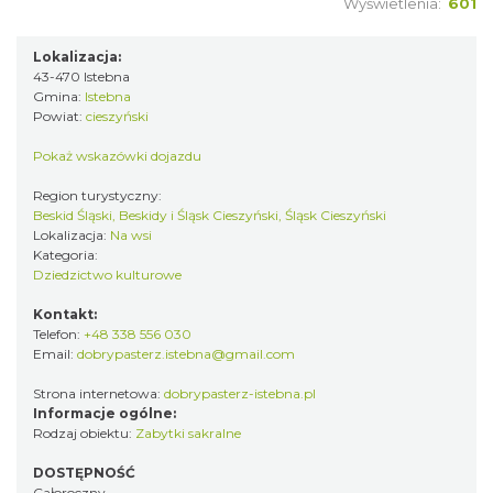
Wyświetlenia:
601
Lokalizacja:
43-470 Istebna
Gmina:
Istebna
Powiat:
cieszyński
Pokaż wskazówki dojazdu
Region turystyczny:
Beskid Śląski, Beskidy i Śląsk Cieszyński, Śląsk Cieszyński
Lokalizacja:
Na wsi
Kategoria:
Dziedzictwo kulturowe
Kontakt:
Telefon:
+48 338 556 030
Email:
dobrypasterz.istebna@gmail.com
Strona internetowa:
dobrypasterz-istebna.pl
Informacje ogólne:
Rodzaj obiektu:
Zabytki sakralne
DOSTĘPNOŚĆ
Całoroczny