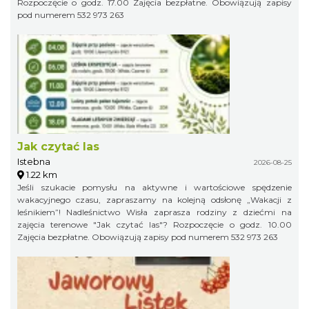
Rozpoczęcie o godz. 17.00 Zajęcia bezpłatne. Obowiązują zapisy
pod numerem 532 973 263
Jak czytać las
Istebna
2026-08-25
1.22 km
Jeśli szukacie pomysłu na aktywne i wartościowe spędzenie
wakacyjnego czasu, zapraszamy na kolejną odsłonę „Wakacji z
leśnikiem”! Nadleśnictwo Wisła zaprasza rodziny z dziećmi na
zajęcia terenowe "Jak czytać las"? Rozpoczęcie o godz. 10.00
Zajęcia bezpłatne. Obowiązują zapisy pod numerem 532 973 263