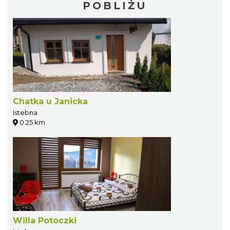
POBLIŻU
Chatka u Janicka
Istebna
0.25 km
Willa Potoczki