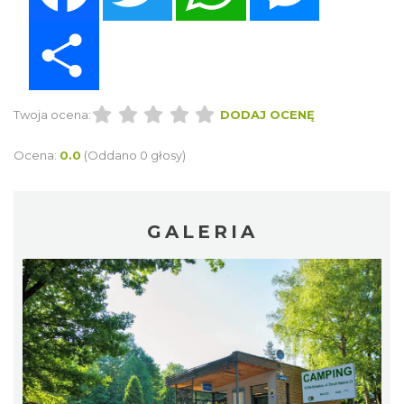
Share
Twoja ocena:
DODAJ OCENĘ
Ocena:
0.0
(Oddano 0 głosy)
GALERIA