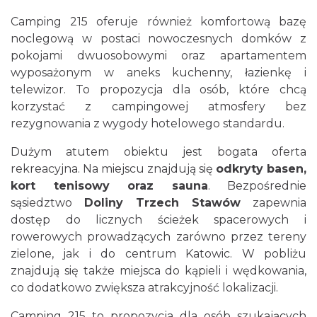
Camping 215 oferuje również komfortową bazę
noclegową w postaci nowoczesnych domków z
pokojami dwuosobowymi oraz apartamentem
wyposażonym w aneks kuchenny, łazienkę i
telewizor. To propozycja dla osób, które chcą
korzystać z campingowej atmosfery bez
rezygnowania z wygody hotelowego standardu.
Dużym atutem obiektu jest bogata oferta
rekreacyjna. Na miejscu znajdują się
odkryty basen,
kort tenisowy oraz sauna
. Bezpośrednie
sąsiedztwo
Doliny Trzech Stawów
zapewnia
dostęp do licznych ścieżek spacerowych i
rowerowych prowadzących zarówno przez tereny
zielone, jak i do centrum Katowic. W pobliżu
znajdują się także miejsca do kąpieli i wędkowania,
co dodatkowo zwiększa atrakcyjność lokalizacji.
Camping 215 to propozycja dla osób szukających