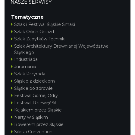
NASZE SERWISY
Tematyczne
Szlak i Festiwal Śląskie Smaki
Szlak Orlich Gniazd
Szlak Zabytków Techniki
Szlak Architektury Drewnianej Województwa
Śląskiego
Industriada
Juromania
Szlak Przyrody
Śląskie z dzieckiem
Śląskie po zdrowie
Festiwal Górnej Odry
Festiwal DziewięćSił
Kajakiem przez Śląskie
Narty w Śląskim
Rowerem przez Śląskie
Silesia Convention