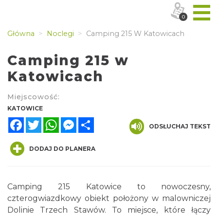
0
Główna
Noclegi
Camping 215 W Katowicach
Camping 215 w
Katowicach
Miejscowość:
KATOWICE
Facebook
Twitter
WhatsApp
Messenger
Share
ODSŁUCHAJ TEKST
DODAJ DO PLANERA
Camping 215 Katowice to nowoczesny,
czterogwiazdkowy obiekt położony w malowniczej
Dolinie Trzech Stawów. To miejsce, które łączy