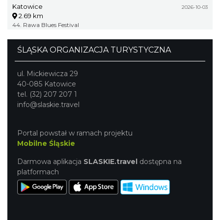
Katowice
2026-10-03
2.69 km
44. Rawa Blues Festival
ŚLĄSKA ORGANIZACJA TURYSTYCZNA
ul. Mickiewicza 29
40-085 Katowice
tel. (32) 207 207 1
info@slaskie.travel
Portal powstał w ramach projektu
Mobilne Śląskie
Darmowa aplikacja
SLASKIE.travel
dostępna na
platformach