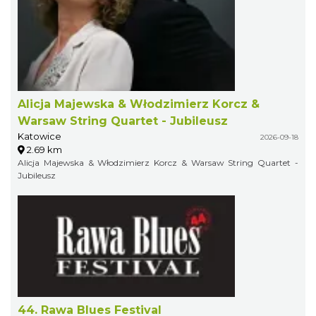
Alicja Majewska & Włodzimierz Korcz &
Warsaw String Quartet - Jubileusz
Katowice
2026-09-18
2.69 km
Alicja Majewska & Włodzimierz Korcz & Warsaw String Quartet -
Jubileusz
44. Rawa Blues Festival