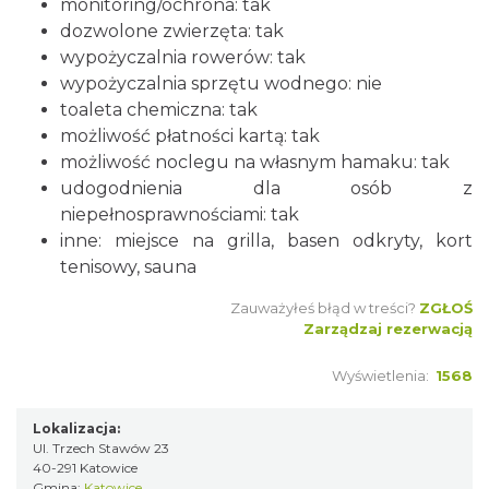
monitoring/ochrona: tak
dozwolone zwierzęta: tak
wypożyczalnia rowerów: tak
wypożyczalnia sprzętu wodnego: nie
toaleta chemiczna: tak
możliwość płatności kartą: tak
możliwość noclegu na własnym hamaku: tak
udogodnienia dla osób z
niepełnosprawnościami: tak
inne: miejsce na grilla, basen odkryty, kort
tenisowy, sauna
Zauważyłeś błąd w treści?
ZGŁOŚ
Zarządzaj rezerwacją
Wyświetlenia:
1568
Lokalizacja:
Ul. Trzech Stawów 23
40-291 Katowice
Gmina:
Katowice