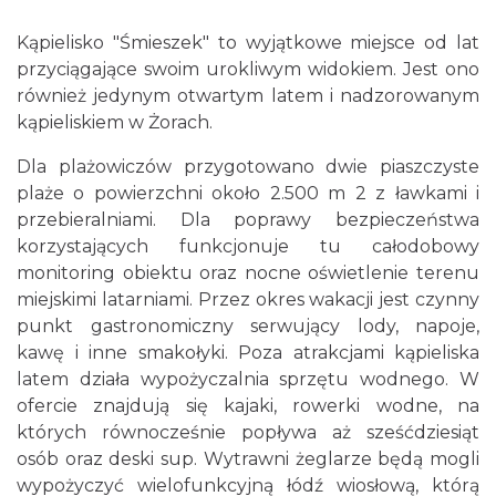
Kąpielisko "Śmieszek" to wyjątkowe miejsce od lat
przyciągające swoim urokliwym widokiem. Jest ono
również jedynym otwartym latem i nadzorowanym
kąpieliskiem w Żorach.
Dla plażowiczów przygotowano dwie piaszczyste
plaże o powierzchni około 2.500 m 2 z ławkami i
przebieralniami. Dla poprawy bezpieczeństwa
korzystających funkcjonuje tu całodobowy
monitoring obiektu oraz nocne oświetlenie terenu
miejskimi latarniami. Przez okres wakacji jest czynny
punkt gastronomiczny serwujący lody, napoje,
kawę i inne smakołyki. Poza atrakcjami kąpieliska
latem działa wypożyczalnia sprzętu wodnego. W
ofercie znajdują się kajaki, rowerki wodne, na
których równocześnie popływa aż sześćdziesiąt
osób oraz deski sup. Wytrawni żeglarze będą mogli
wypożyczyć wielofunkcyjną łódź wiosłową, którą