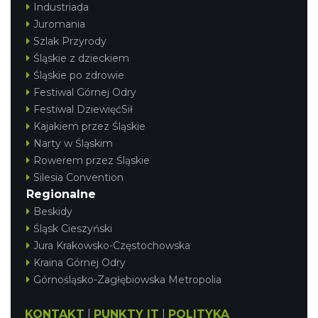
Industriada
Juromania
Szlak Przyrody
Śląskie z dzieckiem
Śląskie po zdrowie
Festiwal Górnej Odry
Festiwal DziewięćSił
Kajakiem przez Śląskie
Narty w Śląskim
Rowerem przez Śląskie
Silesia Convention
Regionalne
Beskidy
Śląsk Cieszyński
Jura Krakowsko-Częstochowska
Kraina Górnej Odry
Górnośląsko-Zagłębiowska Metropolia
KONTAKT
|
PUNKTY IT
|
POLITYKA