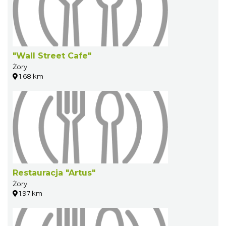
"Wall Street Cafe"
Żory
1.68 km
Restauracja "Artus"
Żory
1.97 km