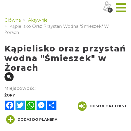
0
Główna
Aktywnie
Kąpielisko Oraz Przystań Wodna "Śmieszek" W
Żorach
Kąpielisko oraz przystań
wodna "Śmieszek" w
Żorach
Miejscowość:
ŻORY
Facebook
Twitter
WhatsApp
Messenger
Share
ODSŁUCHAJ TEKST
DODAJ DO PLANERA