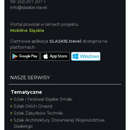
tel. (32) 207 207 1
info@slaskie.travel
Portal powstał w ramach projektu
Mobilne Śląskie
Darmowa aplikacja
SLASKIE.travel
dostępna na
platformach
NASZE SERWISY
Tematyczne
Szlak i Festiwal Śląskie Smaki
Szlak Orlich Gniazd
Szlak Zabytków Techniki
Szlak Architektury Drewnianej Województwa
Śląskiego