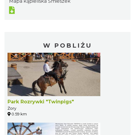
Mapa kąpieliska Śmieszek
W POBLIŻU
Park Rozrywki "Twinpigs"
Żory
0.59 km