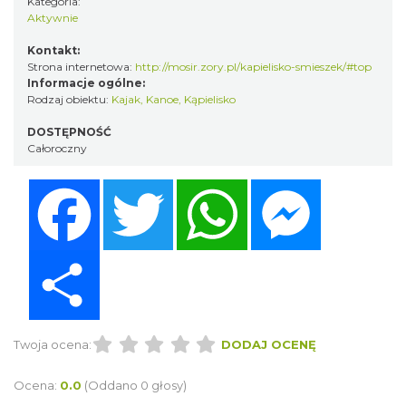
Kategoria:
Aktywnie
Kontakt:
Strona internetowa:
http://mosir.zory.pl/kapielisko-smieszek/#top
Informacje ogólne:
Rodzaj obiektu:
Kajak, Kanoe
,
Kąpielisko
DOSTĘPNOŚĆ
Całoroczny
Facebook
Twitter
WhatsApp
Messenger
Share
Twoja ocena:
DODAJ OCENĘ
Ocena:
0.0
(Oddano 0 głosy)