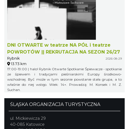
DNI OTWARTE w teatrze NA PÓŁ i teatrze
POWROTÓW || REKRUTACJA NA SEZON 26/27
Rybnik
2026-08-29
13.73 km
17:00-19:00 | halo! Rybnik Otwarte Spotkanie Śpiewacze - spotkanie
ze śpiewem i tradycjami pieśniarskimi Europy środkowo-
wschodniej. Być może w tym sezonie powstanie stała grupa, a to
właśnie do niej wstęp. Wiek: 14+. Prowadzą: M. Konsek i M. Z.
Suchan.
ŚLĄSKA ORGANIZACJA TURYSTYCZNA
ul. Mickiewicza 29
40-085 Katowice