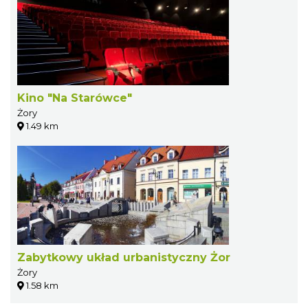
Kino "Na Starówce"
Żory
1.49 km
Zabytkowy układ urbanistyczny Żor
Żory
1.58 km