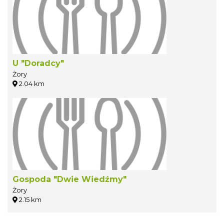
U "Doradcy"
Żory
2.04 km
Gospoda "Dwie Wiedźmy"
Żory
2.15 km