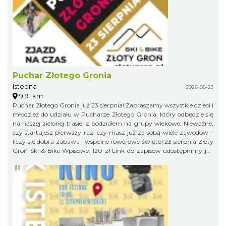
Puchar Złotego Gronia
Istebna
2026-08-23
9.91 km
Puchar Złotego Gronia już 23 sierpnia! Zapraszamy wszystkie dzieci i
młodzież do udziału w Pucharze Złotego Gronia, który odbędzie się
na naszej zielonej trasie, z podziałem na grupy wiekowe. Nieważne,
czy startujesz pierwszy raz, czy masz już za sobą wiele zawodów –
liczy się dobra zabawa i wspólne rowerowe święto! 23 sierpnia Złoty
Groń Ski & Bike Wpisowe: 120 zł Link do zapisów udostępnimy już
niebawem, więc obserwujcie profil organizatora, żeby niczego nie
przegapić!