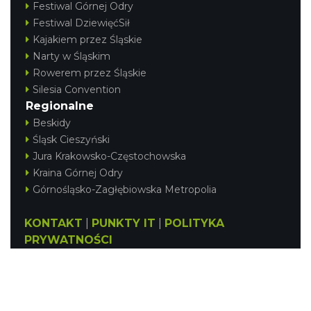
Festiwal Górnej Odry
Festiwal DziewięćSił
Kajakiem przez Śląskie
Narty w Śląskim
Rowerem przez Śląskie
Silesia Convention
Regionalne
Beskidy
Śląsk Cieszyński
Jura Krakowsko-Częstochowska
Kraina Górnej Odry
Górnośląsko-Zagłębiowska Metropolia
KONTAKT
|
PUNKTY IT
|
POLITYKA
PRYWATNOŚCI