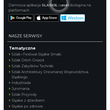
Darmowa aplikacja
SLASKIE.travel
dostępna na
platformach
NASZE SERWISY
Tematyczne
Szlak i Festiwal Śląskie Smaki
Szlak Orlich Gniazd
Szlak Zabytków Techniki
Szlak Architektury Drewnianej Województwa
Śląskiego
Industriada
Juromania
Szlak Przyrody
Śląskie z dzieckiem
Śląskie po zdrowie