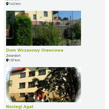
1.43 km
Dom Wczasowy Orawcowa
Zwardoń
1.57 km
Noclegi Agat