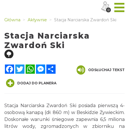
0
Główna
Aktywnie
Stacja Narciarska Zwardoń Ski
Stacja Narciarska
Zwardoń Ski
Facebook
Twitter
WhatsApp
Messenger
Share
ODSŁUCHAJ TEKST
DODAJ DO PLANERA
Stacja Narciarska Zwardoń Ski posiada pierwszą 4-
osobową kanapą (dł. 860 m) w Beskidzie Żywieckim.
Doskonałe warunki śniegowe zapewnia 6,5 miliona
litrów wody, zgromadzonych w zbiorniku na