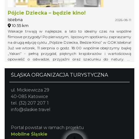
Pójcie Dziecka – będzie kino!
Istebna
2026-08-11
10.55 km
Wakacje trwają w najlepsze, a lato to idealny czas na wspólne
filmowe przygody! Po pierwszym, lipcowym spotkaniu zapraszamy
na drugą edycję cyklu „Pójdzie Dziecka, Bedzie Kino” w GOK Istebna!
Już we wtorek, 11 sierpnia o godz. 18:00 wspólnie obejrzymy bajkę
„Yakari” - pełną przygód, pięknych krajobrazów i wartościową
opowieść o odwadze, przyjaźni oraz szacunku do natury. To
doskonały pomysł na letni wieczór i świetna okazja, aby spędzić
wakacyjny czas w gronie rówieśników podczas wspólnego seansu.
ŚLĄSKA ORGANIZACJA TURYSTYCZNA
Zapraszamy na bajkę i... popcorn! Na wszystkich uczestników
będzie czekał kinowy poczęstunek. Gminny Ośrodek Kultury w
Istebnej 11 sierpnia (wtorek) godz. 18.00 Wstęp wolny! Obowiązują
ul. Mickiewicza 29
zapisy pod numerem telefonu: 791 452 222. Liczba miejsc jest
40-085 Katowice
ograniczona, dlatego zachęcamy do wcześniejszych zapisów.
tel. (32) 207 207 1
info@slaskie.travel
Portal powstał w ramach projektu
Mobilne Śląskie