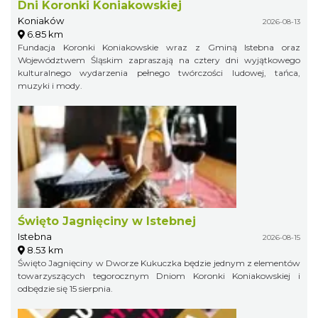
Dni Koronki Koniakowskiej
Koniaków
2026-08-13
6.85 km
Fundacja Koronki Koniakowskie wraz z Gminą Istebna oraz
Województwem Śląskim zapraszają na cztery dni wyjątkowego
kulturalnego wydarzenia pełnego twórczości ludowej, tańca,
muzyki i mody.
Święto Jagnięciny w Istebnej
Istebna
2026-08-15
8.53 km
Święto Jagnięciny w Dworze Kukuczka będzie jednym z elementów
towarzyszących tegorocznym Dniom Koronki Koniakowskiej i
odbędzie się 15 sierpnia.