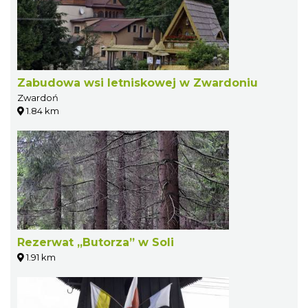
Zabudowa wsi letniskowej w Zwardoniu
Zwardoń
1.84 km
Rezerwat „Butorza” w Soli
1.91 km