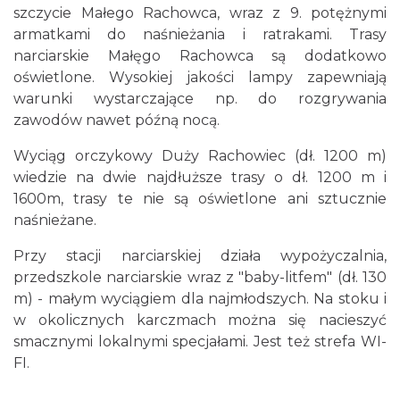
szczycie Małego Rachowca, wraz z 9. potężnymi
armatkami do naśnieżania i ratrakami. Trasy
narciarskie Małęgo Rachowca są dodatkowo
oświetlone. Wysokiej jakości lampy zapewniają
warunki wystarczające np. do rozgrywania
zawodów nawet późną nocą.
Wyciąg orczykowy Duży Rachowiec (dł. 1200 m)
wiedzie na dwie najdłuższe trasy o dł. 1200 m i
1600m, trasy te nie są oświetlone ani sztucznie
naśnieżane.
Przy stacji narciarskiej działa wypożyczalnia,
przedszkole narciarskie wraz z "baby-litfem" (dł. 130
m) - małym wyciągiem dla najmłodszych. Na stoku i
w okolicznych karczmach można się nacieszyć
smacznymi lokalnymi specjałami. Jest też strefa WI-
FI.