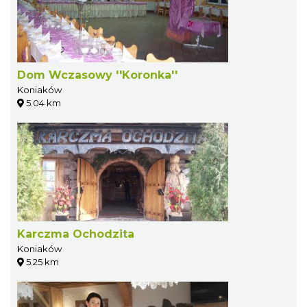
Dom Wczasowy ''Koronka''
Koniaków
5.04 km
Karczma Ochodzita
Koniaków
5.25 km