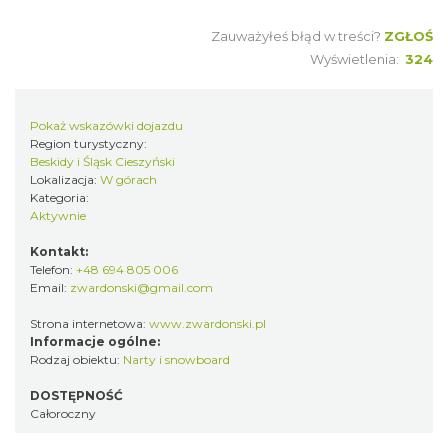
Zauważyłeś błąd w treści?
ZGŁOŚ
Wyświetlenia:
324
Pokaż wskazówki dojazdu
Region turystyczny:
Beskidy i Śląsk Cieszyński
Lokalizacja:
W górach
Kategoria:
Aktywnie
Kontakt:
Telefon:
+48 694 805 006
Email:
zwardonski@gmail.com
Strona internetowa:
www.zwardonski.pl
Informacje ogólne:
Rodzaj obiektu:
Narty i snowboard
DOSTĘPNOŚĆ
Całoroczny