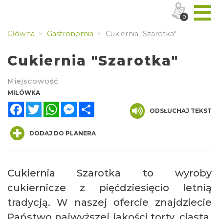
0
Główna
Gastronomia
Cukiernia "Szarotka"
Cukiernia "Szarotka"
Miejscowość:
MILÓWKA
Facebook
Twitter
WhatsApp
Messenger
Share
ODSŁUCHAJ TEKST
DODAJ DO PLANERA
Cukiernia Szarotka to wyroby
cukiernicze z pięćdziesięcio letnią
tradycją. W naszej ofercie znajdziecie
Państwo najwyższej jakości torty, ciasta,