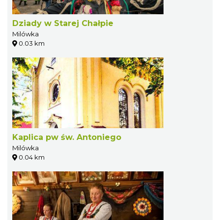
Dziady w Starej Chałpie
Milówka
0.03 km
Kaplica pw św. Antoniego
Milówka
0.04 km