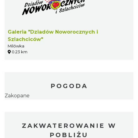
Galeria "Dziadów Noworocznych i
Szlachciców"
Milówka
0.23 km
POGODA
Zakopane
ZAKWATEROWANIE W
POBLIŻU