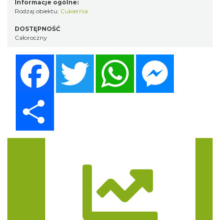
Informacje ogólne:
Rodzaj obiektu:
Cukiernia
DOSTĘPNOŚĆ
Całoroczny
Facebook
Twitter
WhatsApp
Messenger
Share
Trasa