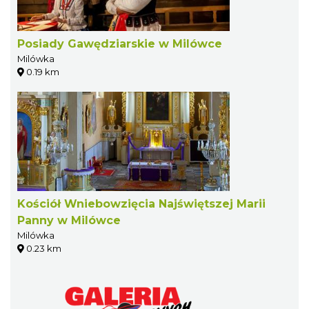
Posiady Gawędziarskie w Milówce
Milówka
0.19 km
Kościół Wniebowzięcia Najświętszej Marii
Panny w Milówce
Milówka
0.23 km