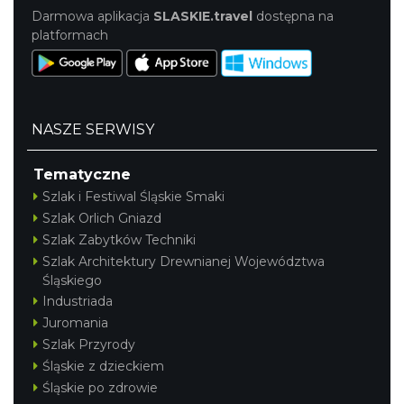
Darmowa aplikacja
SLASKIE.travel
dostępna na
platformach
NASZE SERWISY
Tematyczne
Szlak i Festiwal Śląskie Smaki
Szlak Orlich Gniazd
Szlak Zabytków Techniki
Szlak Architektury Drewnianej Województwa
Śląskiego
Industriada
Juromania
Szlak Przyrody
Śląskie z dzieckiem
Śląskie po zdrowie