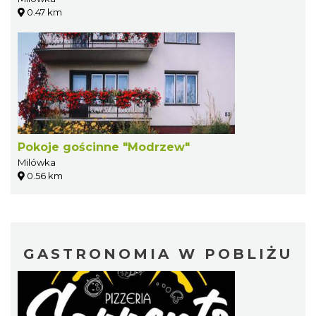
0.47 km
Pokoje gościnne "Modrzew"
Milówka
0.56 km
GASTRONOMIA W POBLIŻU