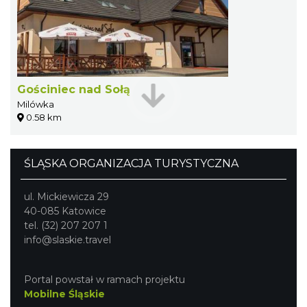
Gościniec nad Sołą
Milówka
0.58 km
ŚLĄSKA ORGANIZACJA TURYSTYCZNA
ul. Mickiewicza 29
40-085 Katowice
tel. (32) 207 207 1
info@slaskie.travel
Portal powstał w ramach projektu
Mobilne Śląskie