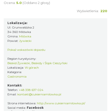
Ocena:
5.0
(Oddano 2 głosy)
Wyświetlenia:
220
Lokalizacja:
Ul. Grunwaldzka 2
34-360 Milówka
Gmina:
Milówka
Powiat:
żywiecki
Pokaż wskazówki dojazdu
Region turystyczny:
Beskid Żywiecki, Beskidy i Śląsk Cieszyński
Lokalizacja:
W górach
Kategoria:
Gastronomia
Kontakt:
Telefon:
+48 338 637 024
Email:
kontakt@cukierniamilowka.pl
Strona internetowa:
http://www.cukierniamilowka.pl/
Social media:
Facebook