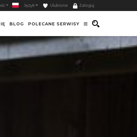
ość
Język
Ulubione
Zaloguj
IĘ
BLOG
POLECANE SERWISY