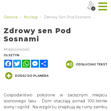
0
Główna
Noclegi
Zdrowy Sen Pod Sosnami
Zdrowy sen Pod
Sosnami
Miejscowość:
OLSZTYN
Facebook
Twitter
WhatsApp
Messenger
Share
ODSŁUCHAJ TEKST
DODAJ DO PLANERA
Gospodarstwo położone w zacisznym miejscu
sosnowego lasu . Dom otaczają ponad 100-letnie
sosny i ogród . Na wzgórzu znajdują się ruiny zamku