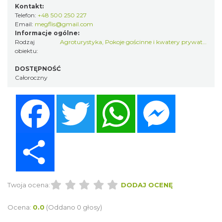
Kontakt:
Telefon:
+48 500 250 227
Email:
megflis@gmail.com
Informacje ogólne:
Rodzaj
Agroturystyka
,
Pokoje gościnne i kwatery prywatne
obiektu:
DOSTĘPNOŚĆ
Całoroczny
Facebook
Twitter
WhatsApp
Messenger
Share
Twoja ocena:
DODAJ OCENĘ
Ocena:
0.0
(Oddano 0 głosy)