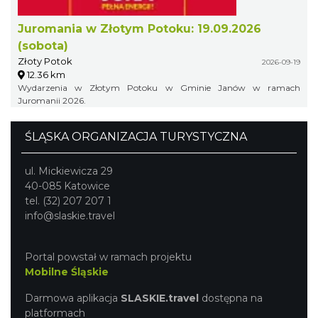
Juromania w Złotym Potoku: 19.09.2026
(sobota)
Złoty Potok
2026-09-19
12.36 km
Wydarzenia w Złotym Potoku w Gminie Janów w ramach
Juromanii 2026.
ŚLĄSKA ORGANIZACJA TURYSTYCZNA
ul. Mickiewicza 29
40-085 Katowice
tel. (32) 207 207 1
info@slaskie.travel
Portal powstał w ramach projektu
Mobilne Śląskie
Darmowa aplikacja
SLASKIE.travel
dostępna na
platformach