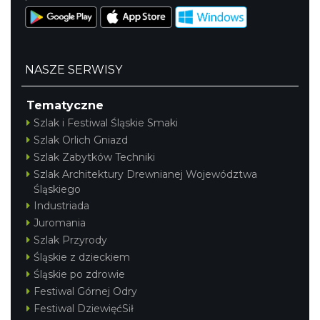
NASZE SERWISY
Tematyczne
Szlak i Festiwal Śląskie Smaki
Szlak Orlich Gniazd
Szlak Zabytków Techniki
Szlak Architektury Drewnianej Województwa
Śląskiego
Industriada
Juromania
Szlak Przyrody
Śląskie z dzieckiem
Śląskie po zdrowie
Festiwal Górnej Odry
Festiwal DziewięćSił