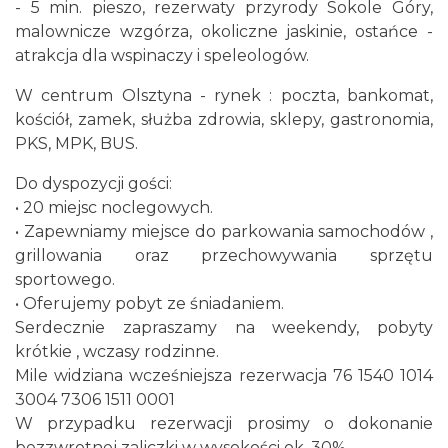
- 5 min. pieszo, rezerwaty przyrody Sokole Góry,
malownicze wzgórza, okoliczne jaskinie, ostańce -
atrakcja dla wspinaczy i speleologów.
W centrum Olsztyna - rynek : poczta, bankomat,
kościół, zamek, służba zdrowia, sklepy, gastronomia,
PKS, MPK, BUS.
Do dyspozycji gości:
• 20 miejsc noclegowych.
• Zapewniamy miejsce do parkowania samochodów ,
grillowania oraz przechowywania sprzętu
sportowego.
• Oferujemy pobyt ze śniadaniem.
Serdecznie zapraszamy na weekendy, pobyty
krótkie , wczasy rodzinne.
Mile widziana wcześniejsza rezerwacja 76 1540 1014
3004 7306 1511 0001
W przypadku rezerwacji prosimy o dokonanie
bezzwrotnej zaliczki w wysokości ok. 30%