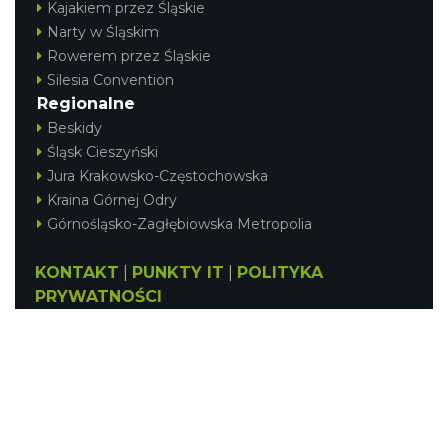
Kajakiem przez Śląskie
Narty w Śląskim
Rowerem przez Śląskie
Silesia Convention
Regionalne
Beskidy
Śląsk Cieszyński
Jura Krakowsko-Częstochowska
Kraina Górnej Odry
Górnośląsko-Zagłębiowska Metropolia
KONTAKT
|
PUNKTY IT
|
POLITYKA
PRYWATNOŚCI