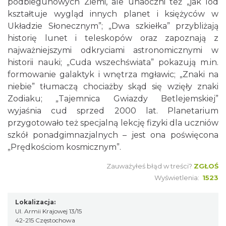
podbiegunowych Ziemi, ale unaoczni też „jak lód
kształtuje wygląd innych planet i księżyców w
Układzie Słonecznym”; „Dwa szkiełka” przybliżają
historię lunet i teleskopów oraz zapoznają z
najważniejszymi odkryciami astronomicznymi w
historii nauki; „Cuda wszechświata” pokazują m.in.
formowanie galaktyk i wnętrza mgławic; „Znaki na
niebie” tłumaczą chociażby skąd się wzięły znaki
Zodiaku; „Tajemnica Gwiazdy Betlejemskiej”
wyjaśnia cud sprzed 2000 lat. Planetarium
przygotowało też specjalną lekcję fizyki dla uczniów
szkół ponadgimnazjalnych – jest ona poświęcona
„Prędkościom kosmicznym”.
Zauważyłeś błąd w treści?
ZGŁOŚ
Wyświetlenia:
1523
Lokalizacja:
Ul. Armii Krajowej 13/15
42-215 Częstochowa