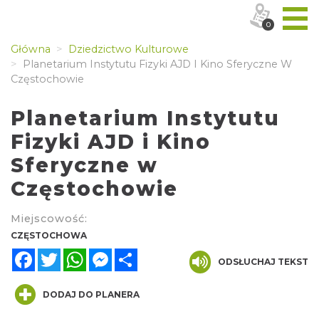
0
Główna
Dziedzictwo Kulturowe
Planetarium Instytutu Fizyki AJD I Kino Sferyczne W
Częstochowie
Planetarium Instytutu
Fizyki AJD i Kino
Sferyczne w
Częstochowie
Miejscowość:
CZĘSTOCHOWA
Facebook
Twitter
WhatsApp
Messenger
Share
ODSŁUCHAJ TEKST
DODAJ DO PLANERA