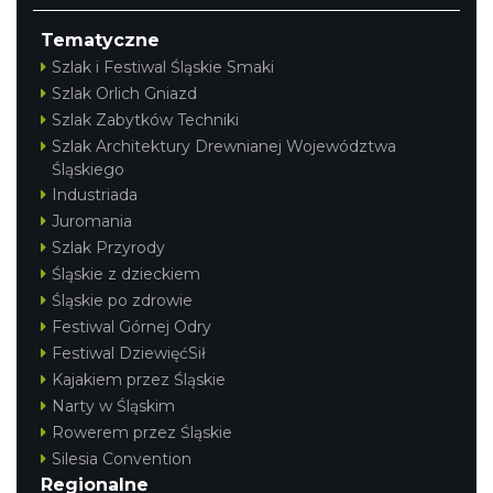
Tematyczne
Szlak i Festiwal Śląskie Smaki
Szlak Orlich Gniazd
Szlak Zabytków Techniki
Szlak Architektury Drewnianej Województwa
Śląskiego
Industriada
Juromania
Szlak Przyrody
Śląskie z dzieckiem
Śląskie po zdrowie
Festiwal Górnej Odry
Festiwal DziewięćSił
Kajakiem przez Śląskie
Narty w Śląskim
Rowerem przez Śląskie
Silesia Convention
Regionalne