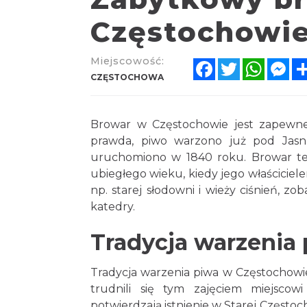
Częstochowi
Miejscowość:
Facebook
Twitter
Whats
Me
CZĘSTOCHOWA
Browar w Częstochowie jest zapewn
prawda, piwo warzono już pod Jasn
uruchomiono w 1840 roku. Browar ten 
ubiegłego wieku, kiedy jego właścicie
np. starej słodowni i wieży ciśnień, z
katedry.
Tradycja warzenia
Tradycja warzenia piwa w Częstochowie
trudnili się tym zajęciem miejscow
potwierdzają istnienie w Starej Częst