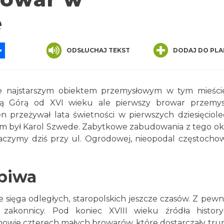
e
App
ssenger
Share
ODSŁUCHAJ TEKST
DODAJ DO PLA
e najstarszym obiektem przemysłowym w tym mieści
ą Górą od XVI wieku ale pierwszy browar przemy
przeżywał lata świetności w pierwszych dziesięciole
lem był Karol Szwede. Zabytkowe zabudowania z tego ok
obaczymy dziś przy ul. Ogrodowej, nieopodal częstochow
 piwa
 sięga odległych, staropolskich jeszcze czasów. Z pewn
i zakonnicy. Pod koniec XVIII wieku źródła histor
ochowie czterech małych browarów, które dostarczały tr