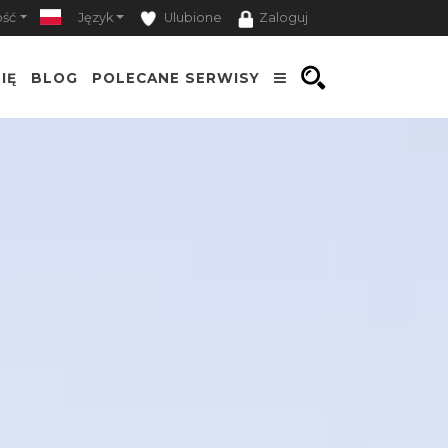
ość
Język
Ulubione
Zaloguj
IĘ
BLOG
POLECANE SERWISY