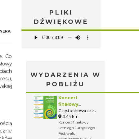
PLIKI
DŹWIĘKOWE
NERA
e. Co
słowy
ciach
WYDARZENIA W
resu,
POBLIŻU
skiej
Koncert
finałowy
Letniego
Częstochowa
2026-08-23
0.44 km
Jurajskiego
Koncert finałowy
ością
Festiwalu
Letniego Jurajskiego
Muzycznego
yczne
Festiwalu
2026
unków
Muzycznego 2026