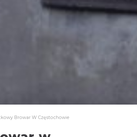
kowy Browar W Częstochowie
rowar w