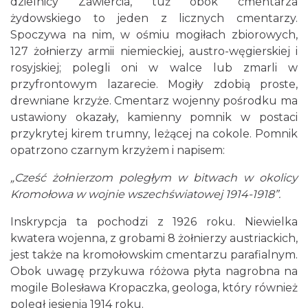
dzielnicy Zawiercia, tuż obok cmentarza
żydowskiego to jeden z licznych cmentarzy.
Spoczywa na nim, w ośmiu mogiłach zbiorowych,
127 żołnierzy armii niemieckiej, austro-węgierskiej i
rosyjskiej; polegli oni w walce lub zmarli w
przyfrontowym lazarecie. Mogiły zdobią proste,
drewniane krzyże. Cmentarz wojenny pośrodku ma
ustawiony okazały, kamienny pomnik w postaci
przykrytej kirem trumny, leżącej na cokole. Pomnik
opatrzono czarnym krzyżem i napisem:
„Cześć żołnierzom poległym w bitwach w okolicy
Kromołowa w wojnie wszechświatowej 1914-1918”.
Inskrypcja ta pochodzi z 1926 roku. Niewielka
kwatera wojenna, z grobami 8 żołnierzy austriackich,
jest także na kromołowskim cmentarzu parafialnym.
Obok uwagę przykuwa różowa płyta nagrobna na
mogile Bolesława Kropaczka, geologa, który również
poległ jesienią 1914 roku.