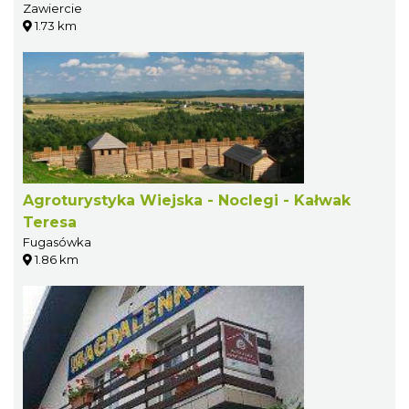
Zawiercie
1.73 km
Agroturystyka Wiejska - Noclegi - Kałwak
Teresa
Fugasówka
1.86 km