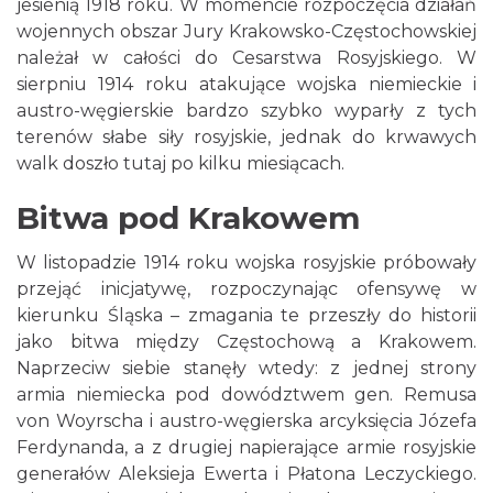
jesienią 1918 roku. W momencie rozpoczęcia działań
wojennych obszar Jury Krakowsko-Częstochowskiej
należał w całości do Cesarstwa Rosyjskiego. W
sierpniu 1914 roku atakujące wojska niemieckie i
austro-węgierskie bardzo szybko wyparły z tych
terenów słabe siły rosyjskie, jednak do krwawych
walk doszło tutaj po kilku miesiącach.
Bitwa pod Krakowem
W listopadzie 1914 roku wojska rosyjskie próbowały
przejąć inicjatywę, rozpoczynając ofensywę w
kierunku Śląska – zmagania te przeszły do historii
jako bitwa między Częstochową a Krakowem.
Naprzeciw siebie stanęły wtedy: z jednej strony
armia niemiecka pod dowództwem gen. Remusa
von Woyrscha i austro-węgierska arcyksięcia Józefa
Ferdynanda, a z drugiej napierające armie rosyjskie
generałów Aleksieja Ewerta i Płatona Leczyckiego.