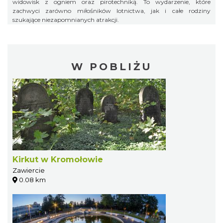
widowisk z ogniem oraz pirotechniką. To wydarzenie, które
zachwyci zarówno miłośników lotnictwa, jak i całe rodziny
szukające niezapomnianych atrakcji.
W POBLIŻU
Kirkut w Kromołowie
Zawiercie
0.08 km