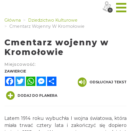
0
Główna
Dziedzictwo Kulturowe
Cmentarz Wojenny W Kromołowie
Cmentarz wojenny w
Kromołowie
Miejscowość:
ZAWIERCIE
Facebook
Twitter
WhatsApp
Messenger
Share
ODSŁUCHAJ TEKST
DODAJ DO PLANERA
Latem 1914 roku wybuchła I wojna światowa, która
miała trwać cztery lata i zakończyć się dopiero