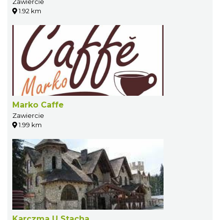
Zawiercie
1.92 km
Marko Caffe
Zawiercie
1.99 km
Karczma U Stacha