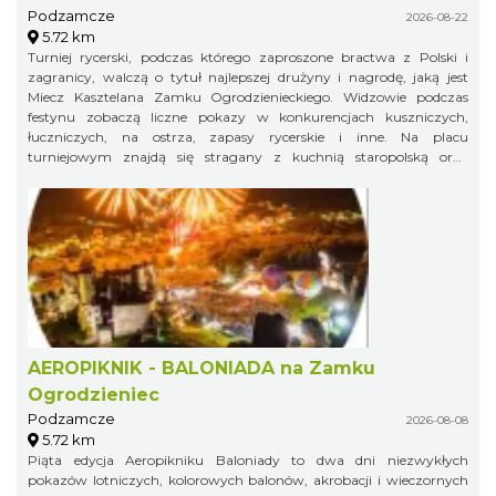
Podzamcze
2026-08-22
5.72 km
Turniej rycerski, podczas którego zaproszone bractwa z Polski i
zagranicy, walczą o tytuł najlepszej drużyny i nagrodę, jaką jest
Miecz Kasztelana Zamku Ogrodzienieckiego. Widzowie podczas
festynu zobaczą liczne pokazy w konkurencjach kuszniczych,
łuczniczych, na ostrza, zapasy rycerskie i inne. Na placu
turniejowym znajdą się stragany z kuchnią staropolską oraz
warsztaty rzemieślnicze.
AEROPIKNIK - BALONIADA na Zamku
Ogrodzieniec
Podzamcze
2026-08-08
5.72 km
Piąta edycja Aeropikniku Baloniady to dwa dni niezwykłych
pokazów lotniczych, kolorowych balonów, akrobacji i wieczornych