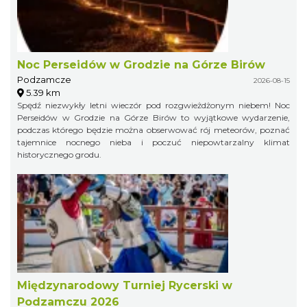
Noc Perseidów w Grodzie na Górze Birów
Podzamcze
2026-08-15
5.39 km
Spędź niezwykły letni wieczór pod rozgwieżdżonym niebem! Noc
Perseidów w Grodzie na Górze Birów to wyjątkowe wydarzenie,
podczas którego będzie można obserwować rój meteorów, poznać
tajemnice nocnego nieba i poczuć niepowtarzalny klimat
historycznego grodu.
Międzynarodowy Turniej Rycerski w
Podzamczu 2026