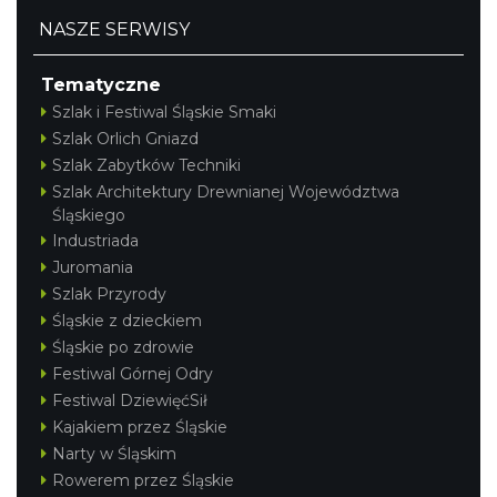
NASZE SERWISY
Tematyczne
Szlak i Festiwal Śląskie Smaki
Szlak Orlich Gniazd
Szlak Zabytków Techniki
Szlak Architektury Drewnianej Województwa
Śląskiego
Industriada
Juromania
Szlak Przyrody
Śląskie z dzieckiem
Śląskie po zdrowie
Festiwal Górnej Odry
Festiwal DziewięćSił
Kajakiem przez Śląskie
Narty w Śląskim
Rowerem przez Śląskie