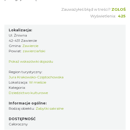
Zauważyłeś błąd w treści?
ZGŁOŚ
Wyświetlenia:
425
Lokalizacja:
Ul. Żniwna
42-431 Zawiercie
Gmina:
Zawiercie
Powiat:
zawierciański
Pokaż wskazówki dojazdu
Region turystyczny:
Jura Krakowsko-Częstochowska
Lokalizacja:
W mieście
Kategoria:
Dziedzictwo kulturowe
Informacje ogólne:
Rodzaj obiektu:
Zabytki sakralne
DOSTĘPNOŚĆ
Całoroczny