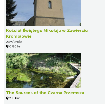
Kościół Świętego Mikołaja w Zawierciu
Kromołowie
Zawiercie
0.80 km
The Sources of the Czarna Przemsza
2.15 km