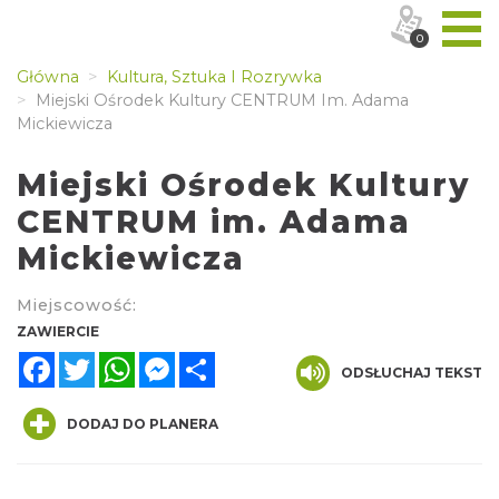
0
Główna
Kultura, Sztuka I Rozrywka
Miejski Ośrodek Kultury CENTRUM Im. Adama
Mickiewicza
Miejski Ośrodek Kultury
CENTRUM im. Adama
Mickiewicza
Miejscowość:
ZAWIERCIE
Facebook
Twitter
WhatsApp
Messenger
Share
ODSŁUCHAJ TEKST
DODAJ DO PLANERA