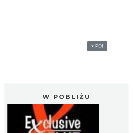
POI
W POBLIŻU