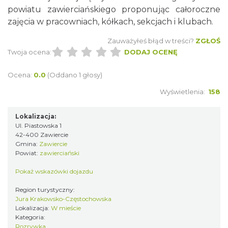
powiatu zawierciańskiego proponując całoroczne
zajęcia w pracowniach, kółkach, sekcjach i klubach.
Zauważyłeś błąd w treści?
ZGŁOŚ
Twoja ocena:
DODAJ OCENĘ
Ocena:
0.0
(Oddano 1 głosy)
Wyświetlenia:
158
Lokalizacja:
Ul. Piastowska 1
42-400 Zawiercie
Gmina:
Zawiercie
Powiat:
zawierciański
Pokaż wskazówki dojazdu
Region turystyczny:
Jura Krakowsko-Częstochowska
Lokalizacja:
W mieście
Kategoria:
Rozrywka