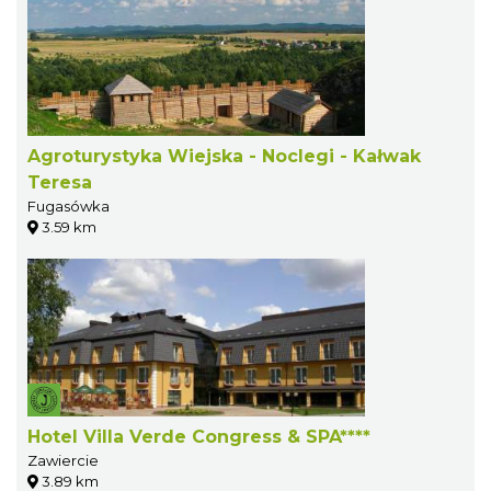
Agroturystyka Wiejska - Noclegi - Kałwak
Teresa
Fugasówka
3.59 km
Hotel Villa Verde Congress & SPA****
Zawiercie
3.89 km