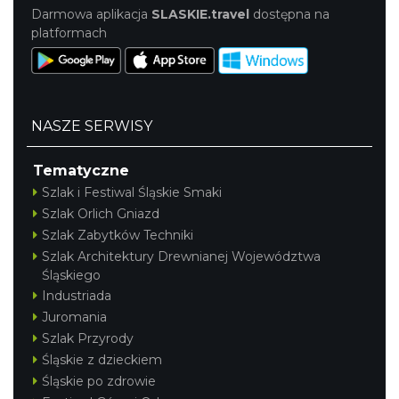
Darmowa aplikacja
SLASKIE.travel
dostępna na
platformach
NASZE SERWISY
Tematyczne
Szlak i Festiwal Śląskie Smaki
Szlak Orlich Gniazd
Szlak Zabytków Techniki
Szlak Architektury Drewnianej Województwa
Śląskiego
Industriada
Juromania
Szlak Przyrody
Śląskie z dzieckiem
Śląskie po zdrowie