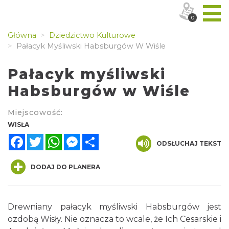
0
Główna
Dziedzictwo Kulturowe
Pałacyk Myśliwski Habsburgów W Wiśle
Pałacyk myśliwski
Habsburgów w Wiśle
Miejscowość:
WISŁA
Facebook
Twitter
WhatsApp
Messenger
Share
ODSŁUCHAJ TEKST
DODAJ DO PLANERA
Drewniany pałacyk myśliwski Habsburgów jest
ozdobą Wisły. Nie oznacza to wcale, że Ich Cesarskie i