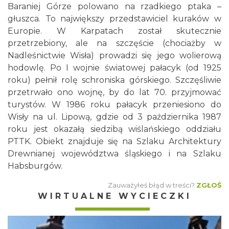
Baraniej Górze polowano na rzadkiego ptaka –
głuszca. To największy przedstawiciel kuraków w
Europie. W Karpatach został skutecznie
przetrzebiony, ale na szczęście (chociażby w
Nadleśnictwie Wisła) prowadzi się jego wolierową
hodowlę. Po I wojnie światowej pałacyk (od 1925
roku) pełnił rolę schroniska górskiego. Szczęśliwie
przetrwało ono wojnę, by do lat 70. przyjmować
turystów. W 1986 roku pałacyk przeniesiono do
Wisły na ul. Lipową, gdzie od 3 października 1987
roku jest okazałą siedzibą wiślańskiego oddziału
PTTK. Obiekt znajduje się na Szlaku Architektury
Drewnianej województwa śląskiego i na Szlaku
Habsburgów.
Zauważyłeś błąd w treści?
ZGŁOŚ
WIRTUALNE WYCIECZKI