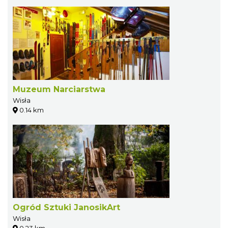
Muzeum Narciarstwa
Wisła
0.14 km
Ogród Sztuki JanosikArt
Wisła
0.23 km