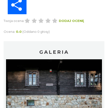
Twoja ocena:
DODAJ OCENĘ
Ocena:
0.0
(Oddano 0 głosy)
GALERIA