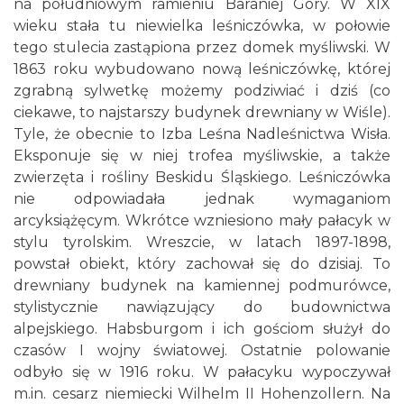
na południowym ramieniu Baraniej Góry. W XIX
wieku stała tu niewielka leśniczówka, w połowie
tego stulecia zastąpiona przez domek myśliwski. W
1863 roku wybudowano nową leśniczówkę, której
zgrabną sylwetkę możemy podziwiać i dziś (co
ciekawe, to najstarszy budynek drewniany w Wiśle).
Tyle, że obecnie to Izba Leśna Nadleśnictwa Wisła.
Eksponuje się w niej trofea myśliwskie, a także
zwierzęta i rośliny Beskidu Śląskiego. Leśniczówka
nie odpowiadała jednak wymaganiom
arcyksiążęcym. Wkrótce wzniesiono mały pałacyk w
stylu tyrolskim. Wreszcie, w latach 1897-1898,
powstał obiekt, który zachował się do dzisiaj. To
drewniany budynek na kamiennej podmurówce,
stylistycznie nawiązujący do budownictwa
alpejskiego. Habsburgom i ich gościom służył do
czasów I wojny światowej. Ostatnie polowanie
odbyło się w 1916 roku. W pałacyku wypoczywał
m.in. cesarz niemiecki Wilhelm II Hohenzollern. Na