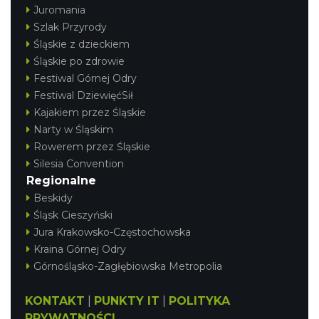
Juromania
Szlak Przyrody
Śląskie z dzieckiem
Śląskie po zdrowie
Festiwal Górnej Odry
Festiwal DziewięćSił
Kajakiem przez Śląskie
Narty w Śląskim
Rowerem przez Śląskie
Silesia Convention
Regionalne
Beskidy
Śląsk Cieszyński
Jura Krakowsko-Częstochowska
Kraina Górnej Odry
Górnośląsko-Zagłębiowska Metropolia
KONTAKT
|
PUNKTY IT
|
POLITYKA
PRYWATNOŚCI