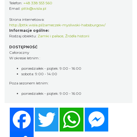
Telefon:
+48 338 553 560
Email:
pttk@wisla.pl
Strona internetowa:
http://pttk.wisla.pl/zameczek-mysliwski-habsburgow/
Informacje ogólne:
Rodzaj obiektu:
Zamki i pałace
,
Źródła historii
DOSTĘPNOŚĆ
Całoroczny
W okresie letnim :
poniedziałek - piątek: 9:00 - 16:00
sobota: 9:00 - 14:00
Poza sezonem letnim:
poniedziałek - piątek: 9:00 - 16:00
Facebook
Twitter
WhatsApp
Messenger
Share