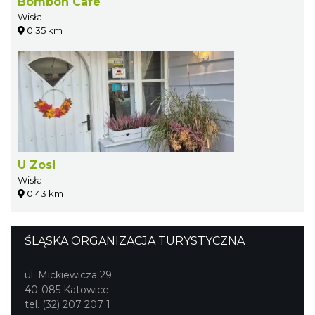
Bombon Café
Wisła
0.35 km
U Zosi
Wisła
0.43 km
ŚLĄSKA ORGANIZACJA TURYSTYCZNA
ul. Mickiewicza 29
40-085 Katowice
tel. (32) 207 207 1