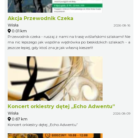
Akcja Przewodnik Czeka
Wisła
2026-08-16
0.01 km
Przewodnik czeka - ruszaj z nami na trasę wiślańskimi szlakami! Nie
ma nic lepszego jak wspólna wędrówka po beskidzkich szlakach - a
jeszcze lepiej, gdy ktoś zna je jak własną kieszeń!
Koncert orkiestry dętej „Echo Adwentu”
Wisła
2026-08-09
0.67 km
Koncert orkiestry dętej „Echo Adwentu”