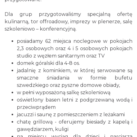
Dla grup przygotowaliśmy specjalną ofertę
kulinarną, tor offroadowy, imprezy w plenerze, salę
szkoleniowo – konferencyjną.
posiadamy 62 miejsca noclegowe w pokojach
2,3 osobowych oraz 4 i 5 osobowych pokojach
studio z węzłem sanitarnym oraz TV
domek góralski dla 4-8 os.
jadalnię z kominkiem, w której serwowane są
smaczne śniadania w formie bufetu
szwedzkiego oraz pyszne domowe obiady,
w pełni wyposażoną salkę szkoleniową
oświetlony basen letni z podgrzewaną wodą i
przeciwprądem
jacuzzi i saunę z pomieszczeniem z leżakami
chatę grillową - oferujemy biesiady z kapelą i
gawędziarzem, kuligi
na miejscu wyciąg dla dzieci i narciarza