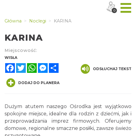
0
Główna
Noclegi
KARINA
KARINA
Miejscowość:
WISŁA
Facebook
Twitter
WhatsApp
Messenger
Share
ODSŁUCHAJ TEKST
DODAJ DO PLANERA
Dużym atutem naszego Ośrodka jest wyjątkowo
spokojne miejsce, idealne dla rodzin z dziećmi, jak i
przeprowadzania imprez firmowych. Oferujemy
domowe, regionalne smaczne posiłki, zawsze świeżo
przygotowane.