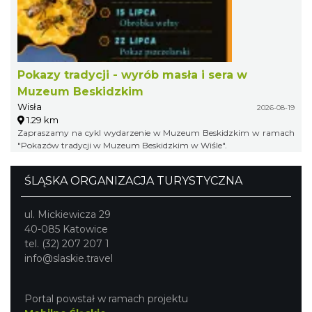
Pokazy tradycji - wyrób masła i sera w
Muzeum Beskidzkim
Wisła
2026-08-19
1.29 km
Zapraszamy na cykl wydarzenie w Muzeum Beskidzkim w ramach
"Pokazów tradycji w Muzeum Beskidzkim w Wiśle".
ŚLĄSKA ORGANIZACJA TURYSTYCZNA
ul. Mickiewicza 29
40-085 Katowice
tel. (32) 207 207 1
info@slaskie.travel
Portal powstał w ramach projektu