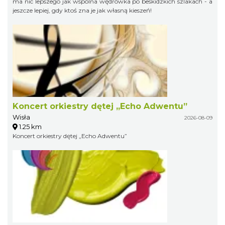
ma nic lepszego jak wspólna wędrówka po beskidzkich szlakach - a
jeszcze lepiej, gdy ktoś zna je jak własną kieszeń!
Koncert orkiestry dętej „Echo Adwentu”
Wisła
2026-08-09
1.25 km
Koncert orkiestry dętej „Echo Adwentu”