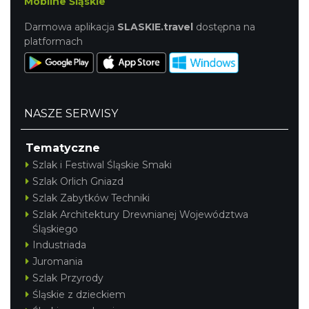
Mobilne Śląskie
Darmowa aplikacja
SLASKIE.travel
dostępna na
platformach
NASZE SERWISY
Tematyczne
Szlak i Festiwal Śląskie Smaki
Szlak Orlich Gniazd
Szlak Zabytków Techniki
Szlak Architektury Drewnianej Województwa
Śląskiego
Industriada
Juromania
Szlak Przyrody
Śląskie z dzieckiem