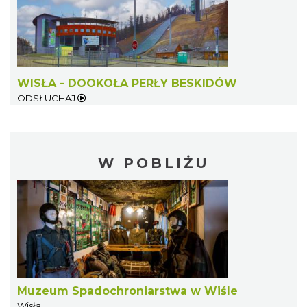
WISŁA - DOOKOŁA PERŁY BESKIDÓW
ODSŁUCHAJ
W POBLIŻU
Muzeum Spadochroniarstwa w Wiśle
Wisła