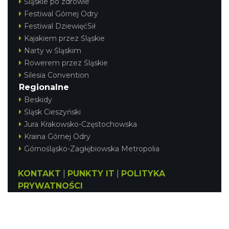
Śląskie po zdrowie
Festiwal Górnej Odry
Festiwal DziewięćSił
Kajakiem przez Śląskie
Narty w Śląskim
Rowerem przez Śląskie
Silesia Convention
Regionalne
Beskidy
Śląsk Cieszyński
Jura Krakowsko-Częstochowska
Kraina Górnej Odry
Górnośląsko-Zagłębiowska Metropolia
KONTAKT
|
PUNKTY IT
|
POLITYKA
PRYWATNOŚCI