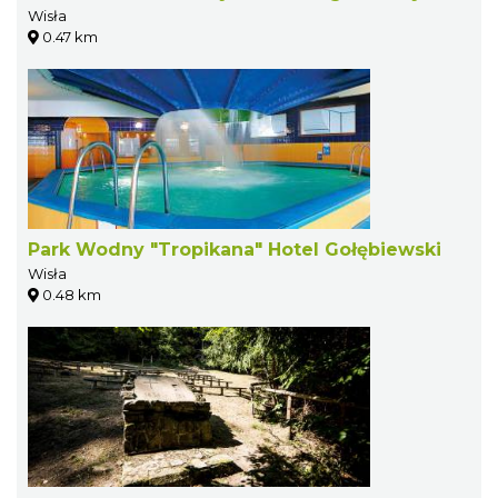
Wisła
0.47 km
Park Wodny "Tropikana" Hotel Gołębiewski
Wisła
0.48 km