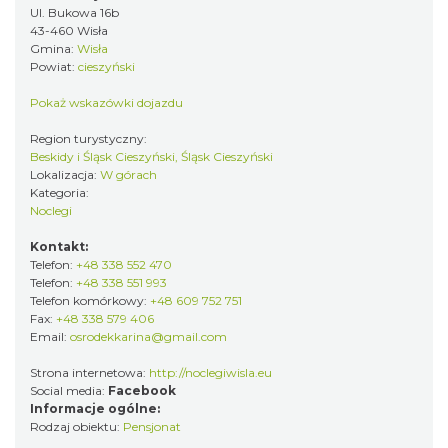
Ul. Bukowa 16b
43-460 Wisła
Gmina:
Wisła
Powiat:
cieszyński
Pokaż wskazówki dojazdu
Region turystyczny:
Beskidy i Śląsk Cieszyński, Śląsk Cieszyński
Lokalizacja:
W górach
Kategoria:
Noclegi
Kontakt:
Telefon:
+48 338 552 470
Telefon:
+48 338 551 993
Telefon komórkowy:
+48 609 752 751
Fax:
+48 338 579 406
Email:
osrodekkarina@gmail.com
Strona internetowa:
http://noclegiwisla.eu
Social media:
Facebook
Informacje ogólne:
Rodzaj obiektu:
Pensjonat