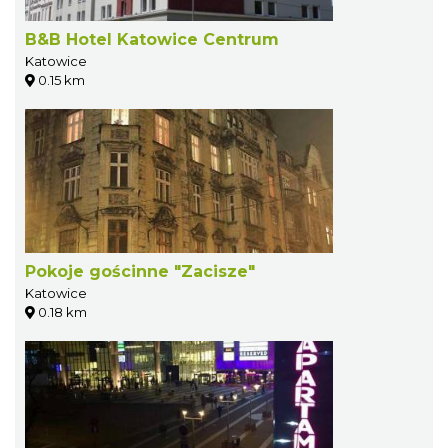
B&B Hotel Katowice Centrum
Katowice
0.15 km
Pokoje gościnne "Zacisze"
Katowice
0.18 km