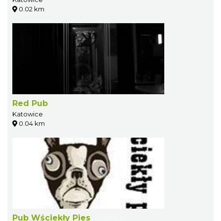
0.02 km
Red Pub
Katowice
0.04 km
Pub Wściekły Pies