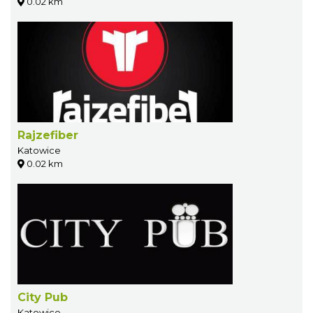
0.02 km
Rajzefiber
Katowice
0.02 km
City Pub
Katowice