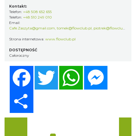
Kontakt:
Telefon:
+48 508 652 655
Telefon:
+48 510 249 010
Email:
Cafe.Zaszyta@gmail.com, tomek@flowclub.pl, piotrek@flowclub.pl
Strona internetowa:
www.flowclub.pl
DOSTĘPNOŚĆ
Całoroczny
Facebook
Twitter
WhatsApp
Messenger
Share