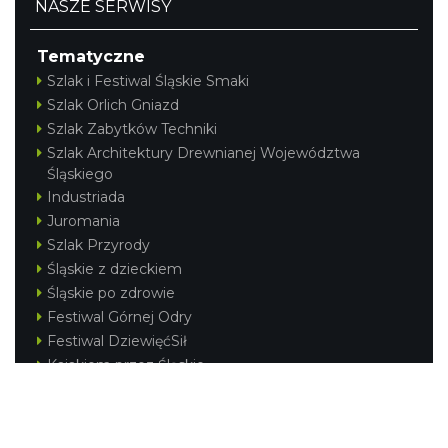
NASZE SERWISY
Tematyczne
Szlak i Festiwal Śląskie Smaki
Szlak Orlich Gniazd
Szlak Zabytków Techniki
Szlak Architektury Drewnianej Województwa
Śląskiego
Industriada
Juromania
Szlak Przyrody
Śląskie z dzieckiem
Śląskie po zdrowie
Festiwal Górnej Odry
Festiwal DziewięćSił
Kajakiem przez Śląskie
Narty w Śląskim
Rowerem przez Śląskie
Silesia Convention