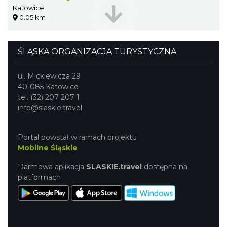
Katowice
0.05 km
ŚLĄSKA ORGANIZACJA TURYSTYCZNA
ul. Mickiewicza 29
40-085 Katowice
tel. (32) 207 207 1
info@slaskie.travel
Portal powstał w ramach projektu
Mobilne Śląskie
Darmowa aplikacja
SLASKIE.travel
dostępna na
platformach