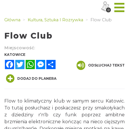
0
Główna
Kultura, Sztuka I Rozrywka
Flow Club
Flow Club
Miejscowość:
KATOWICE
Facebook
Twitter
WhatsApp
Messenger
Share
ODSŁUCHAJ TEKST
DODAJ DO PLANERA
Flow to klimatyczny klub w samym sercu Katowic.
To tutaj posłuchasz i poskaczesz przy smakołykach
z dziedziny r'n'b czy funk poprzez ambitne
brzmienia elektroniczne kończąc na nieco cięższym
drum'n'bass'ie. Doskonałe miejsce spotkań na kawę,