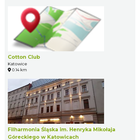
Cotton Club
Katowice
0.14 km
Filharmonia Śląska im. Henryka Mikołaja
Góreckiego w Katowicach