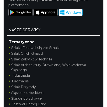
platformach
NASZE SERWISY
Tematyczne
Szlak i Festiwal Śląskie Smaki
Szlak Orlich Gniazd
Szlak Zabytków Techniki
Szlak Architektury Drewnianej Województwa
Śląskiego
Industriada
Juromania
Szlak Przyrody
Śląskie z dzieckiem
Śląskie po zdrowie
Festiwal Górnej Odry