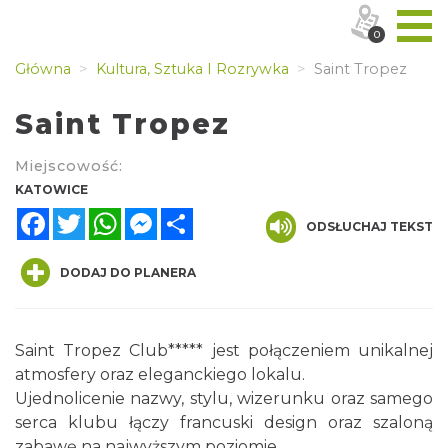
0
Główna
Kultura, Sztuka I Rozrywka
Saint Tropez
Saint Tropez
Miejscowość:
KATOWICE
Facebook
Twitter
WhatsApp
Messenger
Share
ODSŁUCHAJ TEKST
DODAJ DO PLANERA
Saint Tropez Club***** jest połączeniem unikalnej
atmosfery oraz eleganckiego lokalu.
Ujednolicenie nazwy, stylu, wizerunku oraz samego
serca klubu łączy francuski design oraz szaloną
zabawę na najwyższym poziomie.