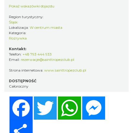
Pokaż wskazówki dojazdu
Region turystyczny:
Śląsk
Lokalizacja:
W centrum miasta
Kategoria:
Rozrywka
Kontakt:
Telefon:
+48 793 444 933
Email:
rezerwacje@sainttropezclub.pl
Strona internetowa:
www.sainttropezclub.pl
DOSTĘPNOŚĆ
Całoroczny
Facebook
Twitter
WhatsApp
Messenger
Share