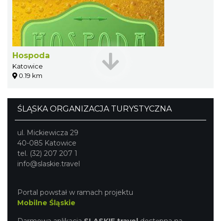
Hospoda
Katowice
0.19 km
ŚLĄSKA ORGANIZACJA TURYSTYCZNA
ul. Mickiewicza 29
40-085 Katowice
tel. (32) 207 207 1
info@slaskie.travel
Portal powstał w ramach projektu
Mobilne Śląskie
Darmowa aplikacja
SLASKIE.travel
dostępna na