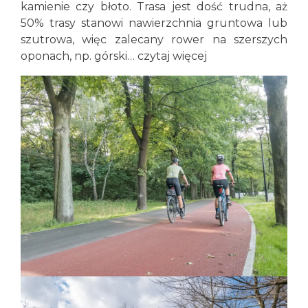
kamienie czy błoto. Trasa jest dość trudna, aż
50% trasy stanowi nawierzchnia gruntowa lub
szutrowa, więc zalecany rower na szerszych
oponach, np. górski…
czytaj więcej