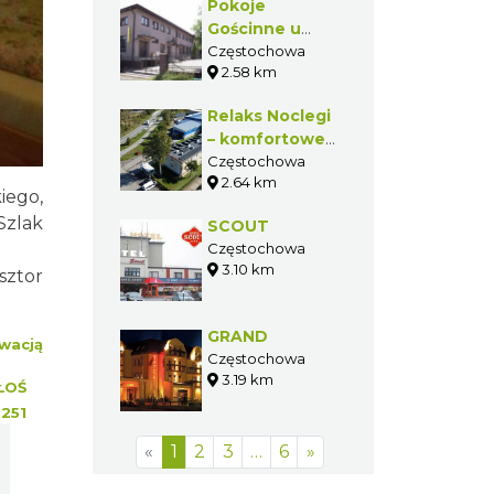
Pokoje
Gościnne u
Bombki
Częstochowa
2.58 km
Relaks Noclegi
– komfortowe
pokoje
Częstochowa
2.64 km
pracownicze w
iego,
Częstochowie
Szlak
SCOUT
Częstochowa
3.10 km
sztor
GRAND
wacją
Częstochowa
3.19 km
ŁOŚ
:
251
«
1
2
3
…
6
»