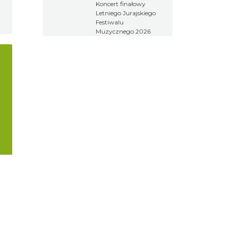
Koncert finałowy
Festiwalu
Letniego Jurajskiego
Muzycznego
Festiwalu
2026
Muzycznego 2026