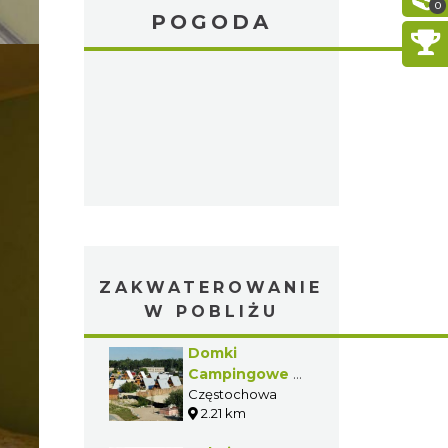
0
POGODA
ZAKWATEROWANIE
W POBLIŻU
Domki
Campingowe w
Parku Miniatur
Częstochowa
2.21 km
Sakralnych