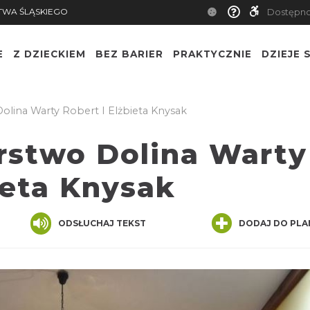
TWA ŚLĄSKIEGO
Dostępn
E
Z DZIECKIEM
BEZ BARIER
PRAKTYCZNIE
DZIEJE S
lina Warty Robert I Elżbieta Knysak
stwo Dolina Warty
ieta Knysak
ODSŁUCHAJ TEKST
DODAJ DO PLA