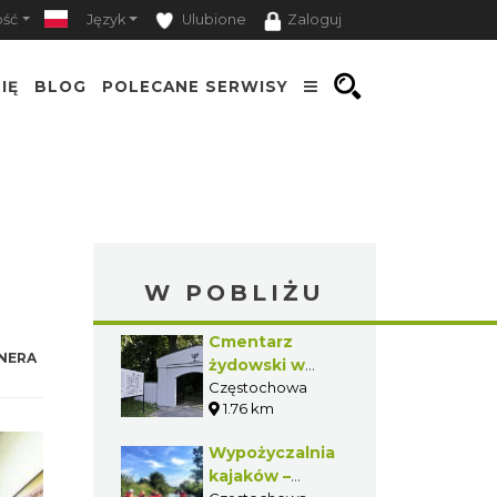
ość
Język
Ulubione
Zaloguj
IĘ
BLOG
POLECANE SERWISY
W POBLIŻU
Cmentarz
NERA
żydowski w
Częstochowie
Częstochowa
1.76 km
Wypożyczalnia
kajaków –