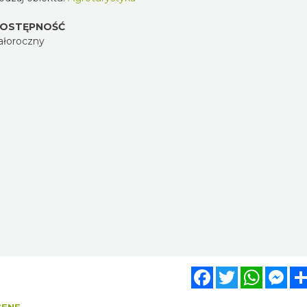
OSTĘPNOŚĆ
ałoroczny
Facebook
Twitter
WhatsA
Mes