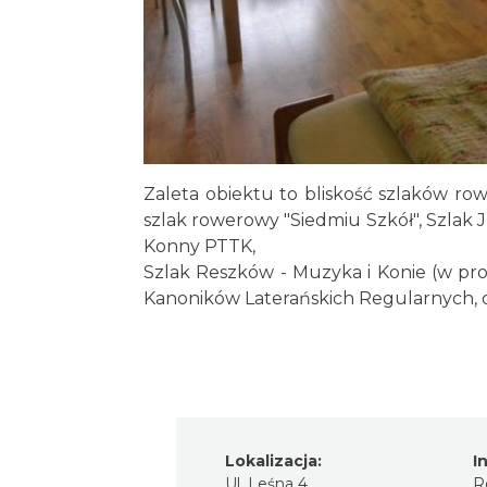
Zaleta obiektu to bliskość szlaków ro
szlak rowerowy "Siedmiu Szkół", Szlak J
Konny PTTK,
Szlak Reszków - Muzyka i Konie (w pro
Kanoników Laterańskich Regularnych, ost
Lokalizacja:
I
Ul. Leśna 4
R