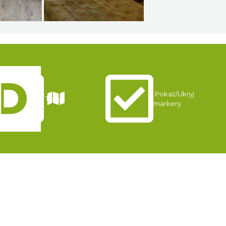
Pokaż/Ukryj
Trasy
markery