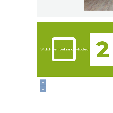
Atrakcje
Widok pełnoekranowy:
Noclegi
+
−