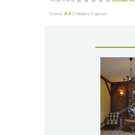
Twoja ocena:
DODAJ O
Ocena:
0.0
(Oddano 0 głosy)