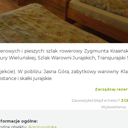
werowych i pieszych: szlak rowerowy Zygmunta Krasińsk
ury Wieluńskiej, Szlak Warowni Jurajskich, Transjurajski 
jekcie). W pobliżu: Jasna Góra, zabytkowy warowny Kla
ańce i skałki jurajskie.
Zarządzaj rezer
Zauważyłeś błąd w treści?
ZG
Wyświetlenia
nformacje ogólne:
odzaj obiektu:
Agroturystyka