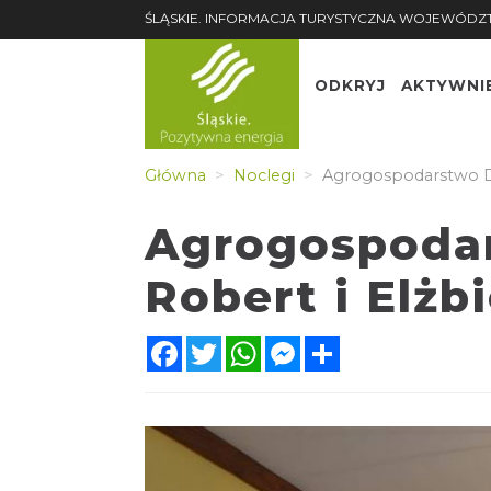
ŚLĄSKIE. INFORMACJA TURYSTYCZNA WOJEWÓDZ
ODKRYJ
AKTYWNI
Główna
Noclegi
Agrogospodarstwo Do
Agrogospodar
Robert i Elżb
Facebook
Twitter
WhatsApp
Messenger
Share