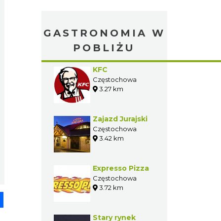
GASTRONOMIA W
POBLIŻU
KFC
Częstochowa
3.27 km
Zajazd Jurajski
Częstochowa
3.42 km
Expresso Pizza
Częstochowa
3.72 km
pp
senger
Share
Stary rynek