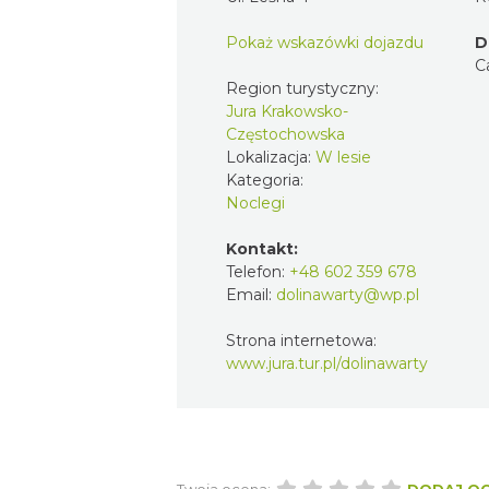
Pokaż wskazówki dojazdu
D
C
Region turystyczny:
Jura Krakowsko-
Częstochowska
Lokalizacja:
W lesie
Kategoria:
Noclegi
Kontakt:
Telefon:
+48 602 359 678
Email:
dolinawarty@wp.pl
Strona internetowa:
www.jura.tur.pl/dolinawarty