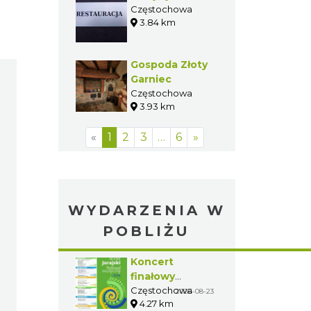
Częstochowa
3.84 km
Gospoda Złoty
Garniec
Częstochowa
3.93 km
«
1
2
3
…
6
»
WYDARZENIA W
POBLIŻU
Koncert
finałowy
Letniego
Częstochowa
2026-08-23
4.27 km
Jurajskiego