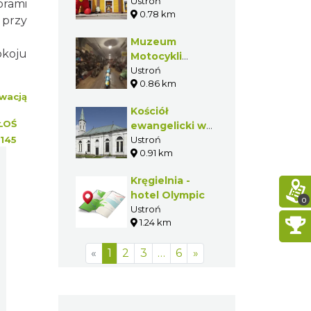
Ustroń
orami
0.78 km
 przy
Muzeum
koju
Motocykli
„Rdzawe
Ustroń
0.86 km
Diamenty” w
wacją
Ustroniu
Kościół
ŁOŚ
ewangelicki w
145
Ustroniu
Ustroń
0.91 km
Kręgielnia -
hotel Olympic
0
Ustroń
1.24 km
«
1
2
3
…
6
»