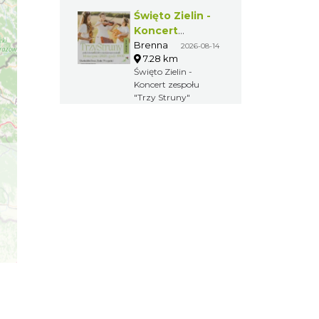
Święto Zielin -
Koncert
zespołu "Trzy
Brenna
2026-08-14
7.28 km
Struny"
Święto Zielin -
Koncert zespołu
"Trzy Struny"