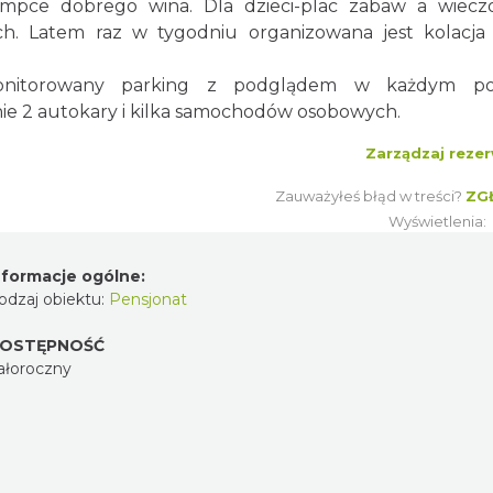
mpce dobrego wina. Dla dzieci-plac zabaw a wiecz
h. Latem raz w tygodniu organizowana jest kolacja
monitorowany parking z podglądem w każdym po
nie 2 autokary i kilka samochodów osobowych.
Zarządzaj rezer
Zauważyłeś błąd w treści?
ZG
Wyświetlenia:
nformacje ogólne:
odzaj obiektu:
Pensjonat
OSTĘPNOŚĆ
ałoroczny