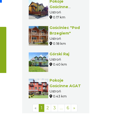
Pokoje
Gościnne
"Adam"
Ustroń
0.17 km
Gościniec "Pod
Brzegiem"
Ustroń
0.18 km
Górski Raj
Ustroń
0.40 km
Pokoje
Gościnne AGAT
Ustroń
0.43 km
«
1
2
3
…
6
»