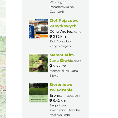
Wakacyjna
Potańcówka na
Czantorii
Zlot Pojazdów
Zabytkowych
Górki Wielkie
2026-08-16
5.32 km
Zlot Pojazdów
Zabytkowych
Memoriał im.
Jana Śliwki
2026-08-22
5.63 km
Memoriał im. Jana
Śliwki
Sierpniowe
zwiedzanie
Dworku
Brenna
2026-08-11
6.42 km
Myśliwskiego
Sierpniowe
zwiedzanie Dworku
Myśliwskiego