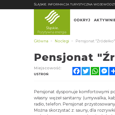
ŚLĄSKIE. INFORMACJA TURYSTYCZNA WOJEWÓDZ
ODKRYJ
AKTYWNI
Główna
Noclegi
Pensjonat "Źródełko"
Pensjonat "Ź
Miejscowość:
Facebook
Twitter
Whats
Me
USTROŃ
Pensjonat dysponuje komfortowymi po
własny węzeł sanitarny (umywalka, kabi
radio, telefon. Pensjonat przystosowan
Można skorzystać z: sauny, dla rozrywki