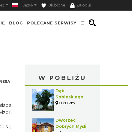
ość
Język
Ulubione
Zaloguj
IĘ
BLOG
POLECANE SERWISY
W POBLIŻU
NERA
Dąb
Sobieskiego
0.68 km
siada
izor,
Dworzec
ć się
Dobrych Myśli