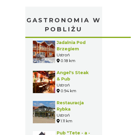
GASTRONOMIA W
POBLIŻU
Jadalnia Pod
Brzegiem
Ustroń
0.18 km
Angel's Steak
& Pub
Ustroń
0.94 km
Restauracja
Rybka
Ustroń
1.11 km
Pub "Tete - a -