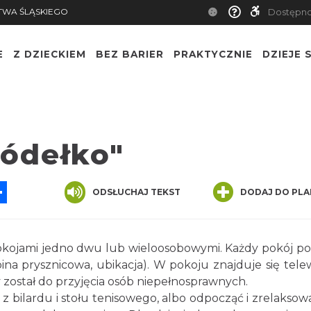
TWA ŚLĄSKIEGO
Dostępn
E
Z DZIECKIEM
BEZ BARIER
PRAKTYCZNIE
DZIEJE S
ródełko"
App
ssenger
Share
ODSŁUCHAJ TEKST
DODAJ DO PLA
kojami jedno dwu lub wieloosobowymi. Każdy pokój po
na prysznicowa, ubikacja). W pokoju znajduje się telew
y został do przyjęcia osób niepełnosprawnych.
 z bilardu i stołu tenisowego, albo odpocząć i zrelaksowa