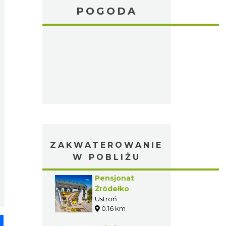
POGODA
ZAKWATEROWANIE
W POBLIŻU
Pensjonat
Źródełko
Ustroń
0.16 km
pp
senger
Share