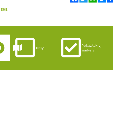
CENĘ
Pokaż/Ukryj
Trasy
markery