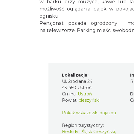
w barku przy muzyce, kawie lub la
możliwość oglądania bajek w pokojac
ognisku.
Pensjonat posiada ogrodzony i 
na telewizorze. Parking mieści swobod
Lokalizacja:
I
Ul. Źródlana 24
R
43-450 Ustroń
Gmina:
Ustroń
D
Powiat:
cieszyński
C
Pokaż wskazówki dojazdu
Region turystyczny:
Beskidy i Śląsk Cieszyński,