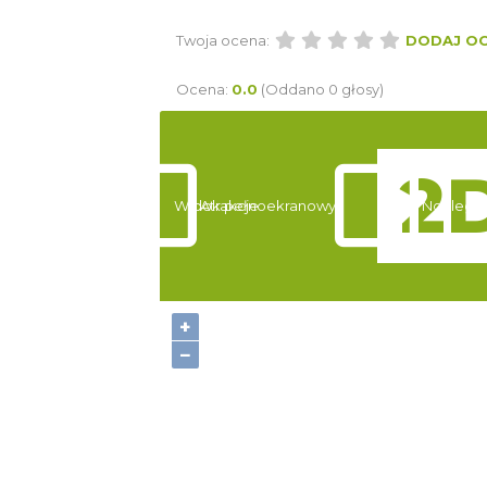
Twoja ocena:
DODAJ O
Ocena:
0.0
(Oddano 0 głosy)
Widok pełnoekranowy:
Atrakcje
Noclegi
+
−