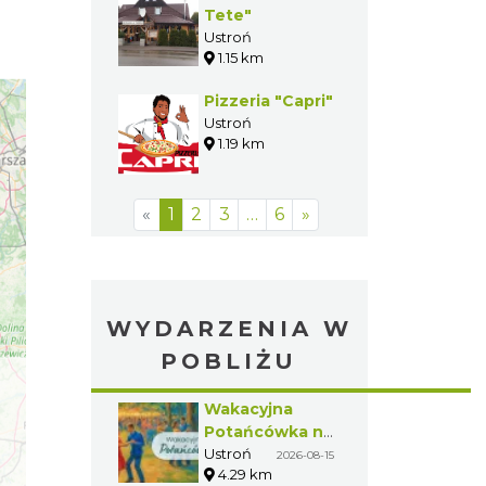
Tete"
Ustroń
1.15 km
Pizzeria "Capri"
Ustroń
1.19 km
«
1
2
3
…
6
»
WYDARZENIA W
POBLIŻU
Wakacyjna
Potańcówka na
Czantorii
Ustroń
2026-08-15
4.29 km