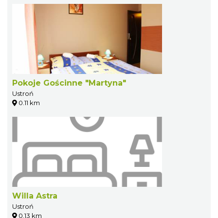
Pokoje Gościnne "Martyna"
Ustroń
0.11 km
Willa Astra
Ustroń
0.13 km