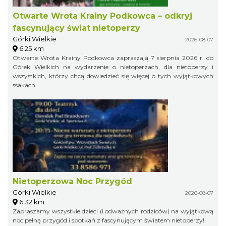
Otwarte Wrota Krainy Podkowca – odkryj
fascynujący świat nietoperzy
Górki Wielkie
2026-08-07
6.25 km
Otwarte Wrota Krainy Podkowca zapraszają 7 sierpnia 2026 r. do
Górek Wielkich na wydarzenie o nietoperzach, dla nietoperzy i
wszystkich, którzy chcą dowiedzieć się więcej o tych wyjątkowych
ssakach.
Nietoperzowa Noc Przygód
Górki Wielkie
2026-08-07
6.32 km
Zapraszamy wszystkie dzieci (i odważnych rodziców) na wyjątkową
noc pełną przygód i spotkań z fascynującym światem nietoperzy!