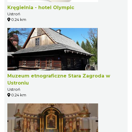
Kręgielnia - hotel Olympic
Ustroń
0.24 km
Muzeum etnograficzne Stara Zagroda w
Ustroniu
Ustroń
0.24 km