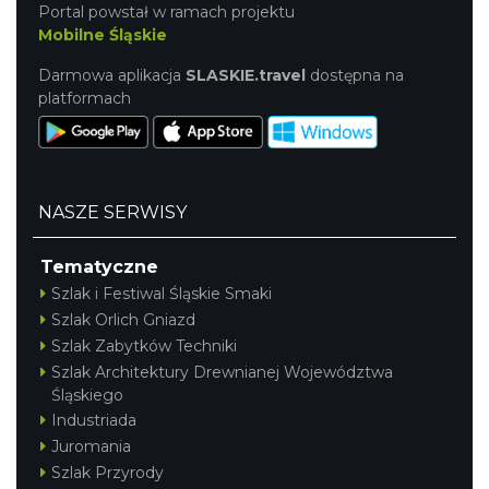
Portal powstał w ramach projektu
Mobilne Śląskie
Darmowa aplikacja
SLASKIE.travel
dostępna na
platformach
NASZE SERWISY
Tematyczne
Szlak i Festiwal Śląskie Smaki
Szlak Orlich Gniazd
Szlak Zabytków Techniki
Szlak Architektury Drewnianej Województwa
Śląskiego
Industriada
Juromania
Szlak Przyrody