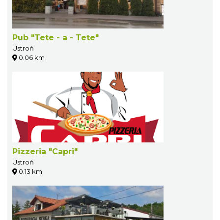
Pub "Tete - a - Tete"
Ustroń
0.06 km
Pizzeria "Capri"
Ustroń
0.13 km