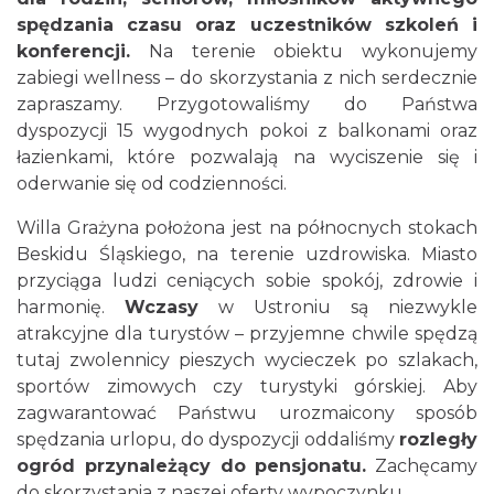
spędzania czasu oraz uczestników szkoleń i
konferencji.
Na terenie obiektu wykonujemy
zabiegi wellness – do skorzystania z nich serdecznie
zapraszamy. Przygotowaliśmy do Państwa
dyspozycji 15 wygodnych
pokoi
z balkonami oraz
łazienkami, które pozwalają na wyciszenie się i
oderwanie się od codzienności.
Willa Grażyna położona jest na północnych stokach
Beskidu Śląskiego, na terenie uzdrowiska. Miasto
przyciąga ludzi ceniących sobie spokój, zdrowie i
harmonię.
Wczasy
w Ustroniu są niezwykle
atrakcyjne dla turystów – przyjemne chwile spędzą
tutaj zwolennicy pieszych wycieczek po szlakach,
sportów zimowych czy turystyki górskiej. Aby
zagwarantować Państwu urozmaicony sposób
spędzania urlopu, do dyspozycji oddaliśmy
rozległy
ogród przynależący do pensjonatu.
Zachęcamy
do skorzystania z naszej oferty wypoczynku.