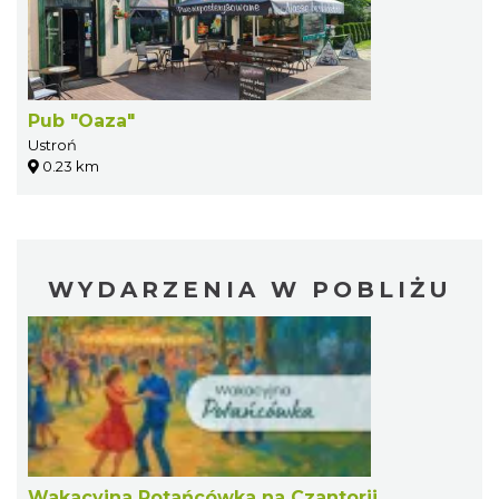
Pub "Oaza"
Ustroń
0.23 km
WYDARZENIA W POBLIŻU
Wakacyjna Potańcówka na Czantorii