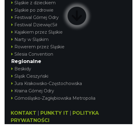
Śląskie z dzieckiem
Śląskie po zdrowie
Festiwal Górnej Odry
Festiwal DziewięćSił
Kajakiem przez Śląskie
Narty w Śląskim
Rowerem przez Śląskie
Silesia Convention
Regionalne
Beskidy
Śląsk Cieszyński
Jura Krakowsko-Częstochowska
Kraina Górnej Odry
Górnośląsko-Zagłębiowska Metropolia
KONTAKT
|
PUNKTY IT
|
POLITYKA
PRYWATNOŚCI