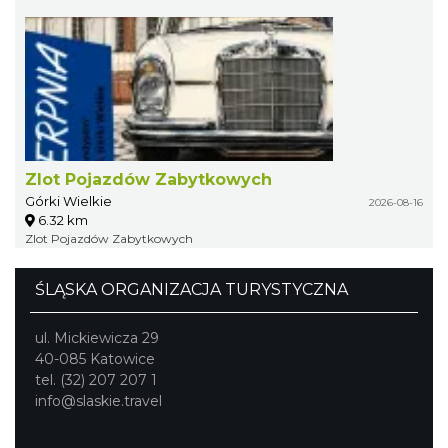
Zlot Pojazdów Zabytkowych
Górki Wielkie
2026-08-16
6.32 km
Zlot Pojazdów Zabytkowych
ŚLĄSKA ORGANIZACJA TURYSTYCZNA
ul. Mickiewicza 29
40-085 Katowice
tel. (32) 207 207 1
info@slaskie.travel