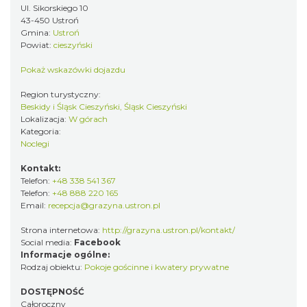
Ul. Sikorskiego 10
43-450 Ustroń
Gmina:
Ustroń
Powiat:
cieszyński
Pokaż wskazówki dojazdu
Region turystyczny:
Beskidy i Śląsk Cieszyński, Śląsk Cieszyński
Lokalizacja:
W górach
Kategoria:
Noclegi
Kontakt:
Telefon:
+48 338 541 367
Telefon:
+48 888 220 165
Email:
recepcja@grazyna.ustron.pl
Strona internetowa:
http://grazyna.ustron.pl/kontakt/
Social media:
Facebook
Informacje ogólne:
Rodzaj obiektu:
Pokoje gościnne i kwatery prywatne
DOSTĘPNOŚĆ
Całoroczny