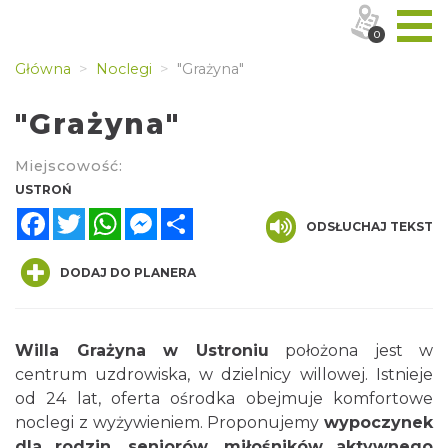
0
Główna
Noclegi
"Grażyna"
"Grażyna"
Miejscowość:
USTROŃ
Facebook
Twitter
WhatsApp
Messenger
Share
ODSŁUCHAJ TEKST
DODAJ DO PLANERA
Willa Grażyna w Ustroniu
położona jest w
centrum uzdrowiska, w dzielnicy willowej. Istnieje
od 24 lat, oferta ośrodka obejmuje komfortowe
noclegi z wyżywieniem. Proponujemy
wypoczynek
dla rodzin, seniorów, miłośników aktywnego