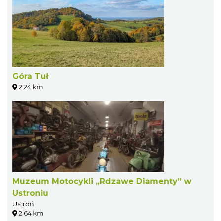
Góra Tuł
2.24 km
Muzeum Motocykli „Rdzawe Diamenty” w
Ustroniu
Ustroń
2.64 km