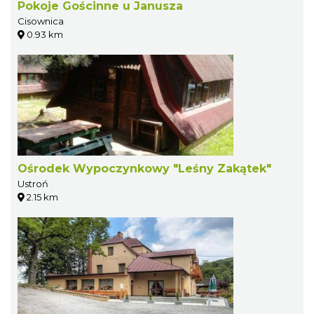
Pokoje Gościnne u Janusza
Cisownica
0.93 km
Ośrodek Wypoczynkowy "Leśny Zakątek"
Ustroń
2.15 km