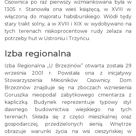
Cisownica po raz pierwszy wzmiankowana była w
1305 r. Stanowiła ona wieś książęcą, w XVIII w.
włączoną do majoratu habsburskiego. Wiódł tędy
stary trakt solny, a w XVIII i XIX w. wydobywano na
tych terenach niskoprocentowe rudy żelaza na
potrzeby hut w Ustroniu i Trzyńcu.
Izba regionalna
Izba Regionalna „U Brzezinów” otwarta została 29
września 2001 r. Powstała ona z inicjatywy
Stowarzyszenia Miłośników Cisownicy. Dom
Brzezinów znajduje się na zboczach wzniesienia
Goruszka nieopodal zabytkowego cmentarza z
kapliczką. Budynek reprezentuje typowy styl
dawnego budownictwa wiejskiego na tych
terenach. Składa się z części mieszkalnej oraz
gospodarczej, przedzielonych sienią. Wnętrze
obrazuje warunki życia na wsi cieszyńskiej w