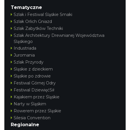
Tematyczne
Szlak i Festiwal Śląskie Smaki
Szlak Orlich Gniazd
Szlak Zabytków Techniki
Szlak Architektury Drewnianej Województwa
Śląskiego
Industriada
Juromania
Szlak Przyrody
Śląskie z dzieckiem
Śląskie po zdrowie
Festiwal Górnej Odry
Festiwal DziewięćSił
Kajakiem przez Śląskie
Narty w Śląskim
Rowerem przez Śląskie
Silesia Convention
Regionalne