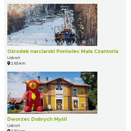
Ośrodek narciarski Poniwiec Mała Czantoria
Ustroń
2.65 km
Dworzec Dobrych Myśli
Ustroń