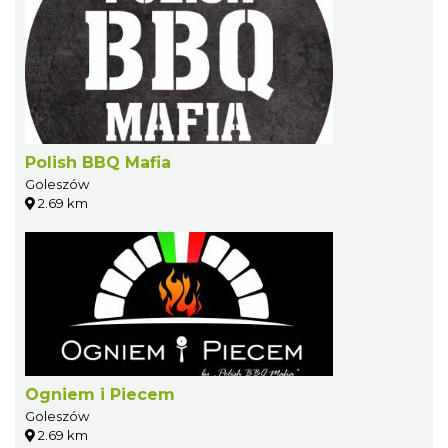
Polish BBQ Mafia
Goleszów
2.69 km
Ogniem i Piecem
Goleszów
2.69 km