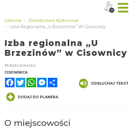
0
Główna
Dziedzictwo Kulturowe
Izba Regionalna „U Brzezinów” W Cisownicy
Izba regionalna „U
Brzezinów” w Cisownicy
Miejscowość:
CISOWNICA
Facebook
Twitter
WhatsApp
Messenger
Share
ODSŁUCHAJ TEKST
DODAJ DO PLANERA
O miejscowości