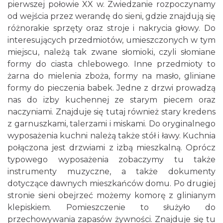
pierwszej połowie XX w. Zwiedzanie rozpoczynamy
od wejścia przez werandę do sieni, gdzie znajdują się
różnorakie sprzęty oraz stroje i nakrycia głowy. Do
interesujących przedmiotów, umieszczonych w tym
miejscu, należą tak zwane słomioki, czyli słomiane
formy do ciasta chlebowego. Inne przedmioty to
żarna do mielenia zboża, formy na masło, gliniane
formy do pieczenia babek. Jedne z drzwi prowadzą
nas do izby kuchennej ze starym piecem oraz
naczyniami. Znajduje się tutaj również stary kredens
z garnuszkami, talerzami i miskami. Do oryginalnego
wyposażenia kuchni należą także stół i ławy. Kuchnia
połączona jest drzwiami z izbą mieszkalną. Oprócz
typowego wyposażenia zobaczymy tu także
instrumenty muzyczne, a także dokumenty
dotyczące dawnych mieszkańców domu. Po drugiej
stronie sieni obejrzeć możemy komorę z glinianym
klepiskiem. Pomieszczenie to służyło do
przechowywania zapasów żywności. Znajduje się tu