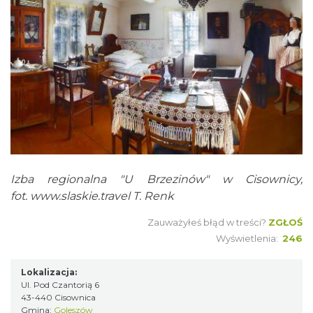
Izba regionalna "U Brzezinów" w Cisownicy,
fot.
www.slaskie.travel
T. Renk
Zauważyłeś błąd w treści?
ZGŁOŚ
Wyświetlenia:
246
Lokalizacja:
Ul. Pod Czantorią 6
43-440 Cisownica
Gmina:
Goleszów