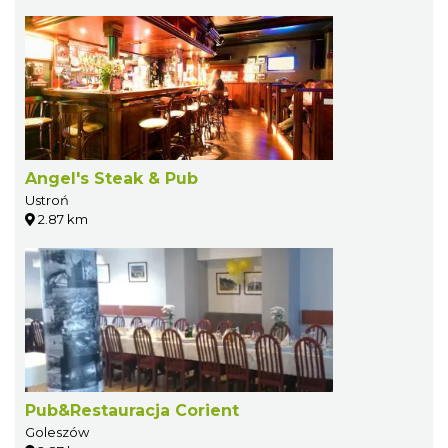
Angel's Steak & Pub
Ustroń
2.87 km
Pub&Restauracja Corient
Goleszów