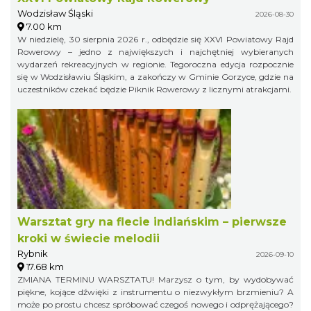
Wodzisław Śląski
2026-08-30
7.00 km
W niedzielę, 30 sierpnia 2026 r., odbędzie się XXVI Powiatowy Rajd
Rowerowy – jedno z największych i najchętniej wybieranych
wydarzeń rekreacyjnych w regionie. Tegoroczna edycja rozpocznie
się w Wodzisławiu Śląskim, a zakończy w Gminie Gorzyce, gdzie na
uczestników czekać będzie Piknik Rowerowy z licznymi atrakcjami.
Warsztat gry na flecie indiańskim – pierwsze
kroki w świecie melodii
Rybnik
2026-09-10
17.68 km
ZMIANA TERMINU WARSZTATU! Marzysz o tym, by wydobywać
piękne, kojące dźwięki z instrumentu o niezwykłym brzmieniu? A
może po prostu chcesz spróbować czegoś nowego i odprężającego?