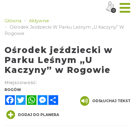
0
Główna
Aktywnie
Ośrodek Jeździecki W Parku Leśnym „U Kaczyny” W
Rogowie
Ośrodek jeździecki w
Parku Leśnym „U
Kaczyny” w Rogowie
Miejscowość:
ROGÓW
Facebook
Twitter
WhatsApp
Messenger
Share
ODSŁUCHAJ TEKST
DODAJ DO PLANERA