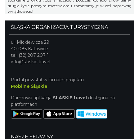
spotkanie z cyklu „Coś z niczego”, podczas którego znów damy
drugie życie prostym materiałom i zamienimy je w coś naprawdę
wyjątkowego!
ŚLĄSKA ORGANIZACJA TURYSTYCZNA
ul. Mickiewicza 29
40-085 Katowice
tel. (32) 207 207 1
info@slaskie.travel
Portal powstał w ramach projektu
Mobilne Śląskie
Darmowa aplikacja
SLASKIE.travel
dostępna na
platformach
NASZE SERWISY