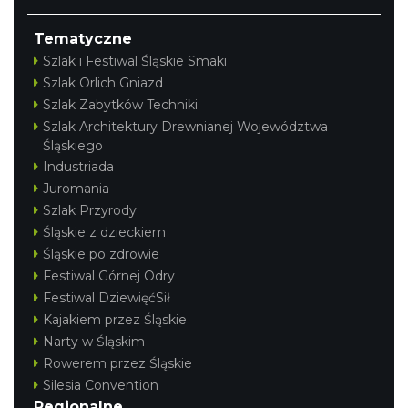
Tematyczne
Szlak i Festiwal Śląskie Smaki
Szlak Orlich Gniazd
Szlak Zabytków Techniki
Szlak Architektury Drewnianej Województwa
Śląskiego
Industriada
Juromania
Szlak Przyrody
Śląskie z dzieckiem
Śląskie po zdrowie
Festiwal Górnej Odry
Festiwal DziewięćSił
Kajakiem przez Śląskie
Narty w Śląskim
Rowerem przez Śląskie
Silesia Convention
Regionalne