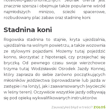
hotelowo-gastronomicznych. Jednak oferta jest
znacznie szersza i obejmuje także popularne wśród
najmłodszych minizoo, ścieżki spacerowe,
rozbudowany plac zabaw oraz stadninę koni.
Stadnina koni
Rogowska stadnina to stajnie, kryta ujeżdżalnia,
ujeżdżalnia na wolnym powietrzu, a także wozownia
ze stylowymi pojazdami. Możemy tutaj pojeździć
konno, skorzystać z hipoterapii, czy przejechać się
bryczką. Od pewnego czasu swoje wierzchowce
trzyma tutaj Wodzisławski Ośrodek Jazdy Konnej,
który zaprasza do siebie zarówno początkujących
miłośników jeździectwa (oprowadzanie lub jazda w
zastępie i na lonży), jak i zaawansowanych (wycieczki
w leśny teren). Oczywiście wszystkie jazdy odbywają
się pod opieką wykwalifikowanych instruktorów.
Zauważyłeś błąd w treści?
ZGŁOŚ