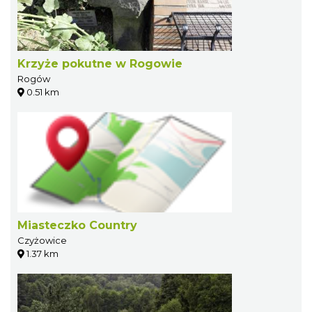
Krzyże pokutne w Rogowie
Rogów
0.51 km
Miasteczko Country
Czyżowice
1.37 km