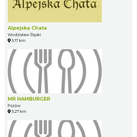
Alpejska Chata
Wodzisław Śląski
5.17 km
MR HAMBURGER
Pszów
5.27 km