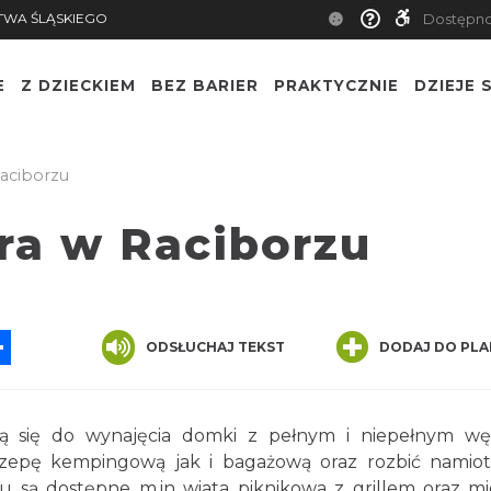
TWA ŚLĄSKIEGO
Dostępn
E
Z DZIECKIEM
BEZ BARIER
PRAKTYCZNIE
DZIEJE S
aciborzu
a w Raciborzu
App
ssenger
Share
ODSŁUCHAJ TEKST
DODAJ DO PLA
ą się do wynajęcia domki z pełnym i niepełnym w
zepę kempingową jak i bagażową oraz rozbić namiot
 są dostępne m.in wiata piknikowa z grillem oraz mi