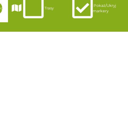
Pokaż/Ukryj
gi
Trasy
markery