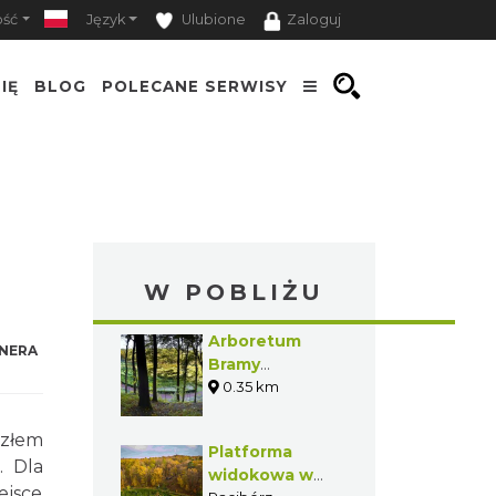
ość
Język
Ulubione
Zaloguj
IĘ
BLOG
POLECANE SERWISY
W POBLIŻU
Arboretum
NERA
Bramy
Morawskiej
0.35 km
ęzłem
Platforma
. Dla
widokowa w
ejsce