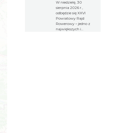
W niedzielę, 30
sierpnia 2026 r.,
odbędzie się XXVI
Powiatowy Rajd
Rowerowy – jedno z
największych i
najchętniej
wybieranych
wydarzeń
rekreacyjnych w
regionie. Tegoroczna
edycja rozpocznie
się w Wodzisławiu
Śląskim, a zakończy
w Gminie Gorzyce,
gdzie na
uczestników czekać
będzie Piknik
Rowerowy z
licznymi atrakcjami.