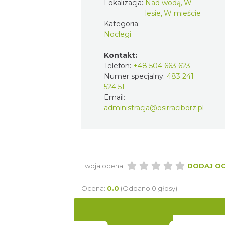
Lokalizacja:
Nad wodą, W
lesie, W mieście
Kategoria:
Noclegi
Kontakt:
Telefon:
+48 504 663 623
Numer specjalny:
483 241
524 51
Email:
administracja@osirraciborz.pl
Twoja ocena:
DODAJ O
Ocena:
0.0
(Oddano 0 głosy)