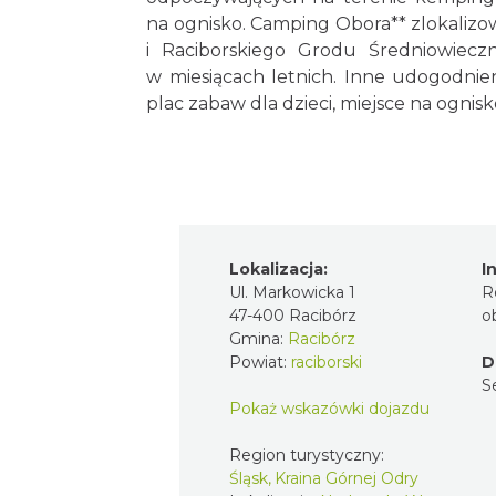
na ognisko. Camping Obora** zlokalizo
i Raciborskiego Grodu Średniowiecz
w miesiącach letnich. Inne udogodnien
plac zabaw dla dzieci, miejsce na ognisk
Lokalizacja:
I
Ul. Markowicka 1
R
47-400 Racibórz
o
Gmina:
Racibórz
Powiat:
raciborski
D
S
Pokaż wskazówki dojazdu
Region turystyczny:
Śląsk, Kraina Górnej Odry