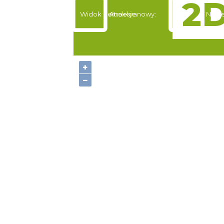
Widok pełnoekranowy:
Atrakcje
Nocle
+
−