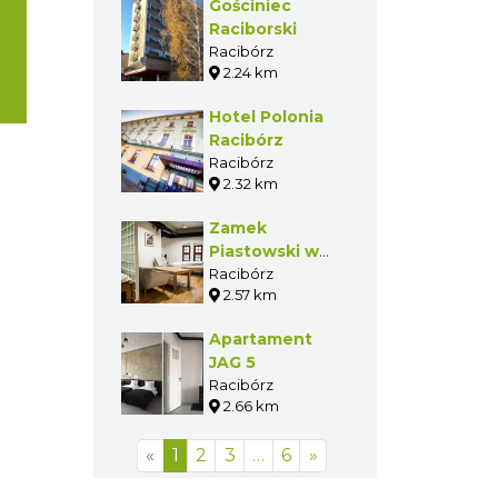
Gościniec
Raciborski
Racibórz
2.24 km
Hotel Polonia
Racibórz
Racibórz
2.32 km
Zamek
Piastowski w
Raciborzu
Racibórz
2.57 km
Apartament
JAG 5
Racibórz
2.66 km
«
1
2
3
…
6
»