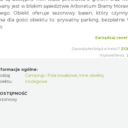
wany jest w bliskim sąsiedztwie Arboretum Bramy Moraw
nego. Obiekt oferuje sezonowy basen, który czynny
ia dla gości obiektu to: prywatny parking, bezpłatne W
o.
Zarządzaj rezer
Zauważyłeś błąd w treści?
ZG
Wyświetlenia:
nformacje ogólne:
odzaj
Campingi i Pola biwakowe
,
Inne obiekty
biektu:
noclegowe
OSTĘPNOŚĆ
ezonowy