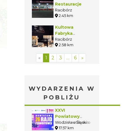
Restauracje
Racibórz
2.45 km
Kultowa
Fabryka
Zapiekanek
Racibórz
2.58 km
«
1
2
3
…
6
»
WYDARZENIA W
POBLIŻU
XXVI
Powiatowy
Rajd Rowerowy
Wodzisław Śląski
2026-08-30
17.57 km