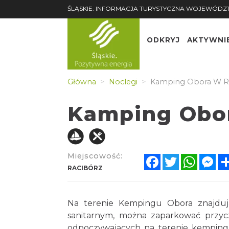
ŚLĄSKIE. INFORMACJA TURYSTYCZNA WOJEWÓDZ
ODKRYJ
AKTYWNI
Główna
Noclegi
Kamping Obora W R
Kamping Obor
Miejscowość:
Facebook
Twitter
Whats
Me
RACIBÓRZ
Na terenie Kempingu Obora znajduj
sanitarnym, można zaparkować przyc
odpoczywających na terenie kempingu