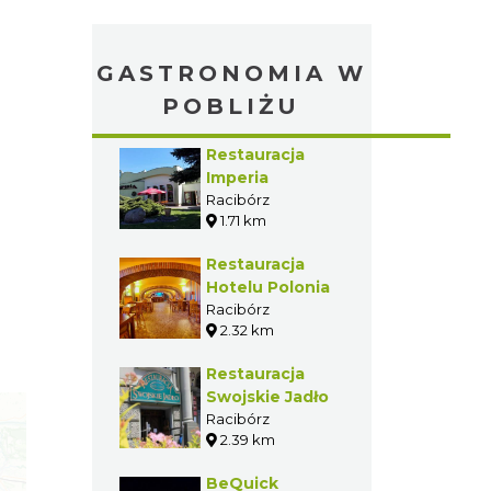
GASTRONOMIA W
POBLIŻU
Restauracja
Imperia
Racibórz
1.71 km
Restauracja
Hotelu Polonia
Racibórz
2.32 km
Restauracja
Swojskie Jadło
Racibórz
2.39 km
BeQuick