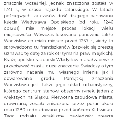
znacznie wcześniej, jednak zniszczona została w
1241 r., w czasie najazdu tatarskiego. W latach
późniejszych, za czasów dość długiego panowania
księcia Władysława Opolskiego (od roku 1246
do1281) miał miejsce proces lokacji wielu
miejscowości. Wówczas lokowano ponownie także
Wodzisław, co miało miejsce przed 1257 r., kiedy to
sprowadzono tu franciszkanów (przyjęło się zresztą
uznawać tę datę za rok otrzymania praw miejskich).
Książę opolsko-raciborski Władysław musiał zapewne
przypisywać miastu duże znaczenie. Świadczy o tym
zarówno nadanie mu własnego imienia jak i
obwarowanie grodu. Pamiątką znaczenia
Wodzisławia jest także jego układ urbanistyczny,
którego centrum stanowi obszerny rynek, jeden z
większych na Śląsku. Pierwotna zabudowa miasta,
drewniana, została zniszczona przez pożar około
roku 1280 i odbudowana przed końcem XIII wieku.
Tego rodzaju kataklizmy nawiedzały zresztą