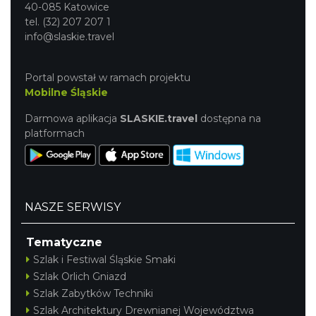
40-085 Katowice
tel. (32) 207 207 1
info@slaskie.travel
Portal powstał w ramach projektu
Mobilne Śląskie
Darmowa aplikacja
SLASKIE.travel
dostępna na
platformach
NASZE SERWISY
Tematyczne
Szlak i Festiwal Śląskie Smaki
Szlak Orlich Gniazd
Szlak Zabytków Techniki
Szlak Architektury Drewnianej Województwa