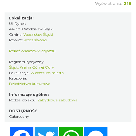
Wyświetlenia:
216
Lokalizacja:
Ul. Rynek
44-300 Wodzisław Śląski
Gmina:
Wodzisław Śląski
Powiat:
wodzisławski
Pokaż wskazówki dojazdu
Region turystyczny:
Śląsk, Kraina Górnej Odry
Lokalizacja:
W centrum miasta
Kategoria:
Dziedzictwo kulturowe
Informacje ogólne:
Rodzaj obiektu:
Zabytkowa zabudowa
DOSTĘPNOŚĆ
Całoroczny
Facebook
Twitter
WhatsApp
Messenger