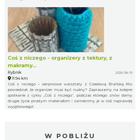
Coś z niczego - organizery z tektury, z
makramy...
Rybnik
2026-08-19
11.94 km
Coś z niczego – sierpniowe warsztaty z Czesławą Brańską Kto
powiedział, że organizer musi być nudny? Zapraszamy na kolejne
spotkanie z cyklu „Coś z niczego”, podczas którego znów damy
drugie życie prostym materiałom i zamienimy je w coś naprawdę
wyjątkowego!
W POBLIŻU