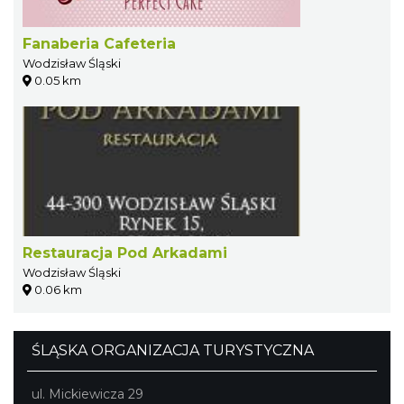
Fanaberia Cafeteria
Wodzisław Śląski
0.05 km
Restauracja Pod Arkadami
Wodzisław Śląski
0.06 km
ŚLĄSKA ORGANIZACJA TURYSTYCZNA
ul. Mickiewicza 29