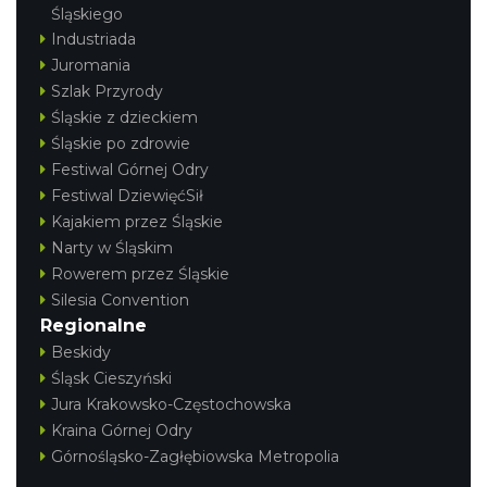
Śląskiego
Industriada
Juromania
Szlak Przyrody
Śląskie z dzieckiem
Śląskie po zdrowie
Festiwal Górnej Odry
Festiwal DziewięćSił
Kajakiem przez Śląskie
Narty w Śląskim
Rowerem przez Śląskie
Silesia Convention
Regionalne
Beskidy
Śląsk Cieszyński
Jura Krakowsko-Częstochowska
Kraina Górnej Odry
Górnośląsko-Zagłębiowska Metropolia