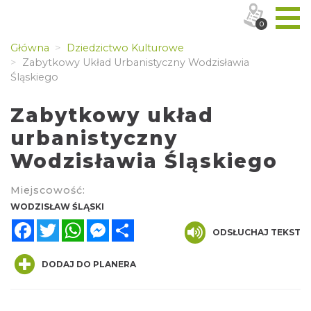
0
Główna
Dziedzictwo Kulturowe
Zabytkowy Układ Urbanistyczny Wodzisławia
Śląskiego
Zabytkowy układ
urbanistyczny
Wodzisławia Śląskiego
Miejscowość:
WODZISŁAW ŚLĄSKI
Facebook
Twitter
WhatsApp
Messenger
Share
ODSŁUCHAJ TEKST
DODAJ DO PLANERA