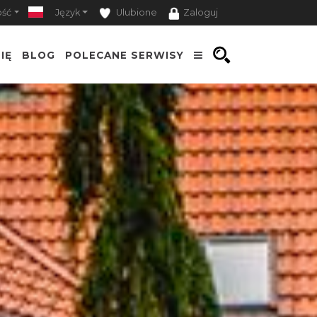
ość
Język
Ulubione
Zaloguj
IĘ
BLOG
POLECANE SERWISY