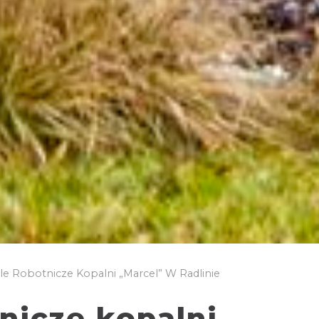
le Robotnicze Kopalni „Marcel” W Radlinie
nicze kopalni