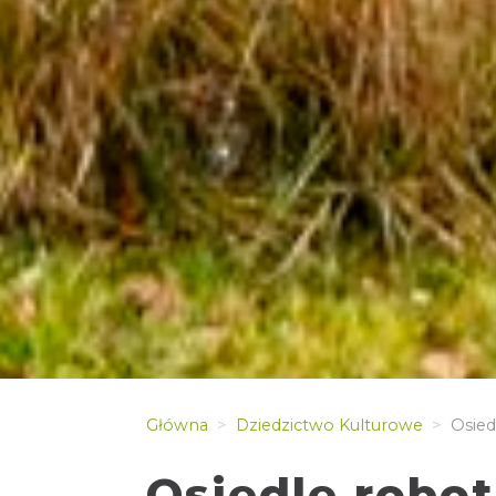
Główna
Dziedzictwo Kulturowe
Osied
Osiedle robot