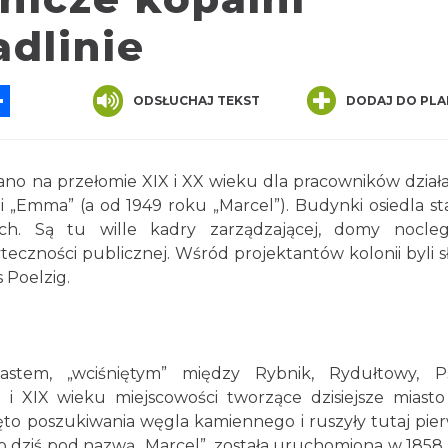
dlinie
App
ssenger
Share
ODSŁUCHAJ TEKST
DODAJ DO PLA
no na przełomie XIX i XX wieku dla pracowników działa
ni „Emma” (a od 1949 roku „Marcel”). Budynki osiedla st
h. Są tu wille kadry zarządzającej, domy nocle
eczności publicznej. Wśród projektantów kolonii byli s
s Poelzig.
miastem, „wciśniętym” między Rybnik, Rydułtowy, 
 i XIX wieku miejscowości tworzące dzisiejsze miasto
to poszukiwania węgla kamiennego i ruszyły tutaj pie
do dziś pod nazwą „Marcel”, została uruchomiona w 1858