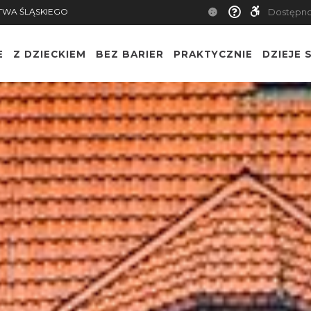
TWA ŚLĄSKIEGO
Dostępn
E
Z DZIECKIEM
BEZ BARIER
PRAKTYCZNIE
DZIEJE S