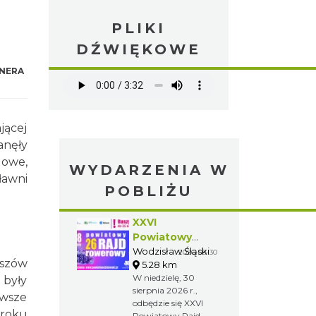
PLIKI
DŹWIĘKOWE
NERA
jącej
anęły
gowe,
WYDARZENIA W
ławni
POBLIŻU
XXVI
Powiatowy
Rajd Rowerowy
Wodzisław Śląski
2026-08-30
Pszów
5.28 km
W niedzielę, 30
 były
sierpnia 2026 r.,
rwsze
odbędzie się XXVI
 roku
Powiatowy Rajd