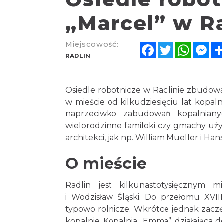
„Marcel” w Ra
Miejscowość:
Facebook
Twitter
Whats
Me
RADLIN
Osiedle robotnicze w Radlinie zbudowa
w mieście od kilkudziesięciu lat kopal
naprzeciwko zabudowań kopalnianyc
wielorodzinne familoki czy gmachy użyt
architekci, jak np. William Mueller i Han
O mieście
Radlin jest kilkunastotysięcznym 
i Wodzisław Śląski. Do przełomu XVIII
typowo rolnicze. Wkrótce jednak zaczę
kopalnie. Kopalnia „Emma”, działająca 