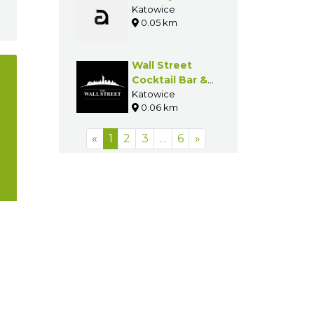
Katowice
0.05 km
Wall Street
Cocktail Bar &
Tapas
Katowice
0.06 km
«
1
2
3
…
6
»