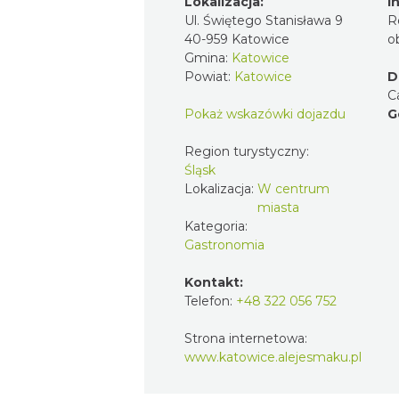
Lokalizacja:
I
Ul. Świętego Stanisława 9
R
40-959 Katowice
o
Gmina:
Katowice
Powiat:
Katowice
D
C
Pokaż wskazówki dojazdu
G
Region turystyczny:
Śląsk
Lokalizacja:
W centrum
miasta
Kategoria:
Gastronomia
Kontakt:
Telefon:
+48 322 056 752
Strona internetowa:
www.katowice.alejesmaku.pl