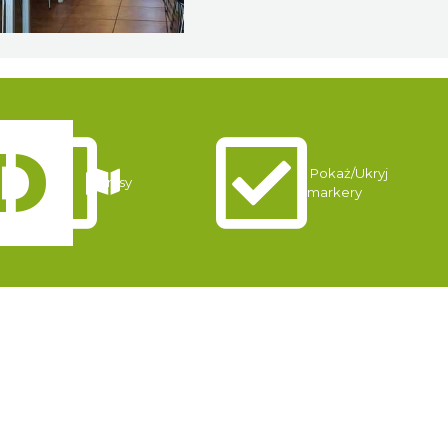
Pokaż/Ukryj
Trasy
markery