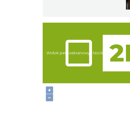
Atrakcje
Widok pełnoekranowy:
Noclegi
+
−