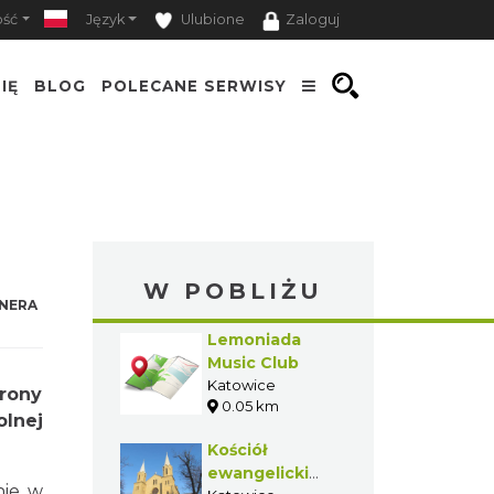
ość
Język
Ulubione
Zaloguj
IĘ
BLOG
POLECANE SERWISY
W POBLIŻU
NERA
Lemoniada
Music Club
Katowice
rony
0.05 km
lnej
Kościół
ewangelicki
nie w