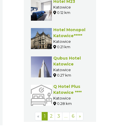
Hotel M23
Katowice
0.12 km
Hotel Monopol
Katowice*****
Katowice
0.21 km
Qubus Hotel
Katowice
Katowice
0.27 km
Q Hotel Plus
Katowice ****
Katowice
0.28 km
«
1
2
3
…
6
»