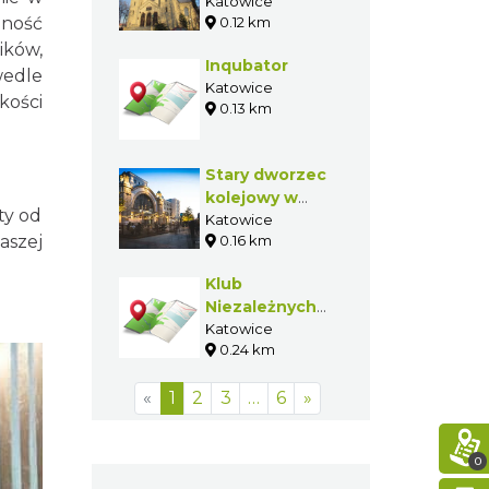
Zmartwychwstania
Katowice
lność
0.12 km
Pańskiego w
Katowicach
ików,
Inqubator
wedle
Katowice
kości
0.13 km
Stary dworzec
kolejowy w
ty od
Katowicach
Katowice
aszej
0.16 km
Klub
Niezależnych
Stowarzyszeń
Katowice
0.24 km
Twórczych
"Marchołt"
«
1
2
3
…
6
»
0