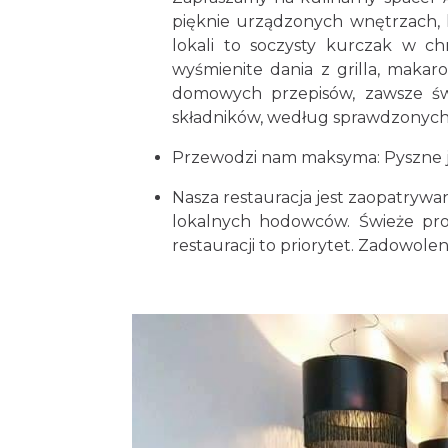
pięknie urządzonych wnętrzach, 
lokali to soczysty kurczak w chr
wyśmienite dania z grilla, makar
domowych przepisów, zawsze świ
składników, według sprawdzonych
Przewodzi nam maksyma: Pyszne je
Nasza restauracja jest zaopatrywa
lokalnych hodowców. Świeże pro
restauracji to priorytet. Zadowole