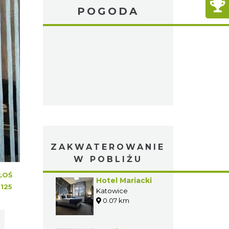
POGODA
ZAKWATEROWANIE
W POBLIŻU
ŁOŚ
Hotel Mariacki
:
125
Katowice
0.07 km