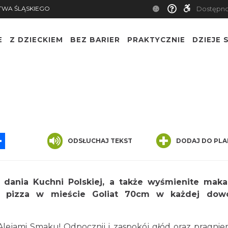
TWA ŚLĄSKIEGO
Dostępn
E
Z DZIECKIEM
BEZ BARIER
PRAKTYCZNIE
DZIEJE S
App
ssenger
Share
ODSŁUCHAJ TEKST
DODAJ DO PLA
 dania Kuchni Polskiej, a także wyśmienite maka
za pizza w mieście Goliat 70cm w każdej dowo
lejami Smaku! Odpocznij i zaspokój głód oraz pragnie