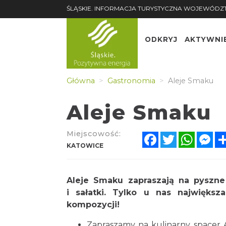
ŚLĄSKIE. INFORMACJA TURYSTYCZNA WOJEWÓDZ
ODKRYJ
AKTYWNI
Główna
Gastronomia
Aleje Smaku
Aleje Smaku
Miejscowość:
Facebook
Twitter
Whats
Me
KATOWICE
Aleje Smaku zapraszają na pyszne
i sałatki. Tylko u nas najwięks
kompozycji!
Zapraszamy na kulinarny spacer A