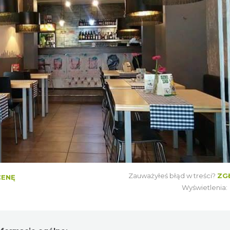
Zauważyłeś błąd w treści?
ZG
CENĘ
Wyświetlenia