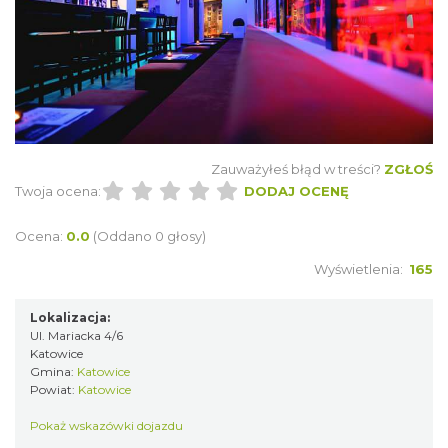
Zauważyłeś błąd w treści?
ZGŁOŚ
Twoja ocena:
DODAJ OCENĘ
Ocena:
0.0
(Oddano 0 głosy)
Wyświetlenia:
165
Lokalizacja:
Ul. Mariacka 4/6
Katowice
Gmina:
Katowice
Powiat:
Katowice
Pokaż wskazówki dojazdu