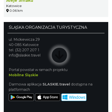
Aleje Smaku
Katowice
0.06 km
ŚLĄSKA ORGANIZACJA TURYSTYCZNA
ul. Mickiewicza 29
40-085 Katowice
tel. (32) 207 207 1
info@slaskie.travel
Portal powstał w ramach projektu
Mobilne Śląskie
Darmowa aplikacja
SLASKIE.travel
dostępna na
platformach