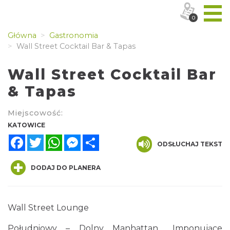
0
Główna
Gastronomia
Wall Street Cocktail Bar & Tapas
Wall Street Cocktail Bar
& Tapas
Miejscowość:
KATOWICE
Facebook
Twitter
WhatsApp
Messenger
Share
ODSŁUCHAJ TEKST
DODAJ DO PLANERA
Wall Street Lounge
Południowy – Dolny Manhattan… Imponujące