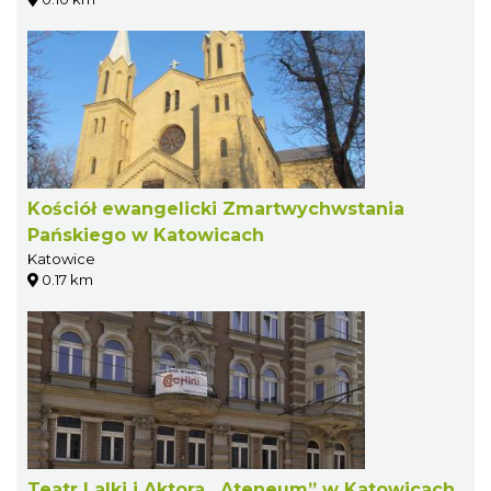
Kościół ewangelicki Zmartwychwstania
Pańskiego w Katowicach
Katowice
0.17 km
Teatr Lalki i Aktora „Ateneum” w Katowicach