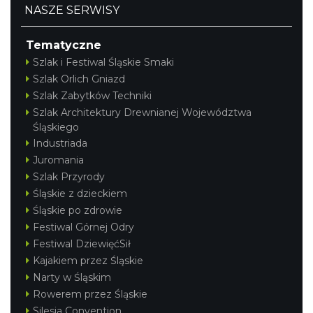
NASZE SERWISY
Tematyczne
Szlak i Festiwal Śląskie Smaki
Szlak Orlich Gniazd
Szlak Zabytków Techniki
Szlak Architektury Drewnianej Województwa
Śląskiego
Industriada
Juromania
Szlak Przyrody
Śląskie z dzieckiem
Śląskie po zdrowie
Festiwal Górnej Odry
Festiwal DziewięćSił
Kajakiem przez Śląskie
Narty w Śląskim
Rowerem przez Śląskie
Silesia Convention