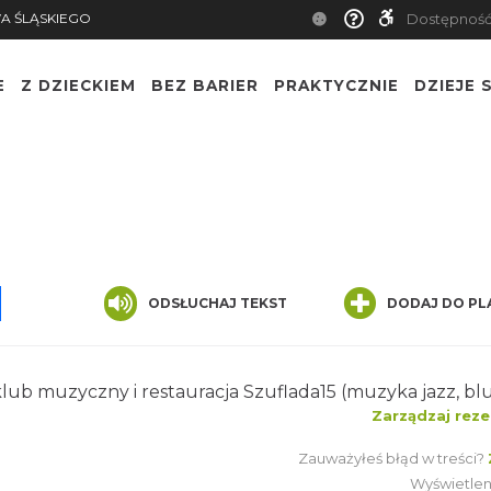
TWA ŚLĄSKIEGO
Dostępn
E
Z DZIECKIEM
BEZ BARIER
PRAKTYCZNIE
DZIEJE S
App
ssenger
Share
ODSŁUCHAJ TEKST
DODAJ DO PLA
ok klub muzyczny i restauracja Szuflada15 (muzyka 
Zarządzaj rezer
Zauważyłeś błąd w treści?
ZG