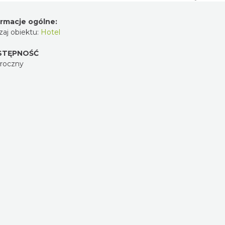
Wyświetlenia:
nformacje ogólne:
odzaj obiektu:
Hotel
OSTĘPNOŚĆ
ałoroczny