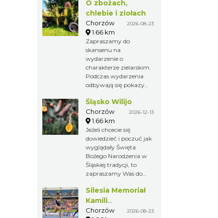
Sztandarowa
impreza
chorzowskiego
skansenu,
gromadząca co roku
tysiące gości.
Przybliżenie
O zbożach,
dawnych obrzędów
i zwyczajów na
chlebie i
Górnym Śląsku.
ziołach
Chorzów
2026-08-23
1.66 km
Zapraszamy do
skansenu na
wydarzenie o
charakterze
zielarskim. Podczas
wydarzenia
odbywają się
Śląsko Wilijo
pokazy prac
żniwnych i działania
Chorzów
2026-12-13
młynów.
1.66 km
Jeżeli chcecie się
dowiedzieć i poczuć
jak wyglądały
Święta Bożego