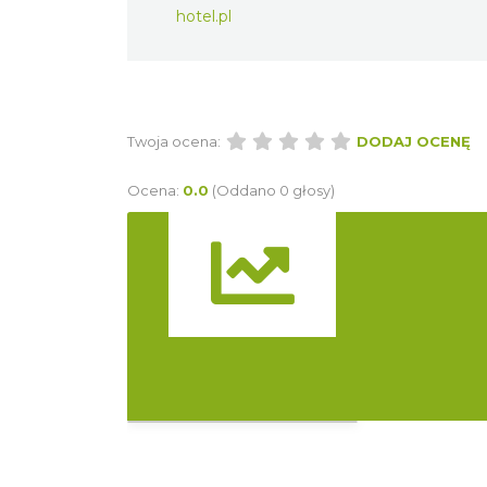
Strona internetowa:
www.blues-hotel.pl
Twoja ocena:
DODAJ O
Ocena:
0.0
(Oddano 0 głosy)
Atrakcje
Widok pełnoekranowy:
Noclegi
+