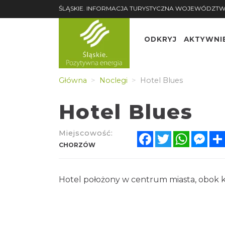
ŚLĄSKIE. INFORMACJA TURYSTYCZNA WOJEWÓDZ
ODKRYJ
AKTYWNI
Główna
Noclegi
Hotel Blues
Hotel Blues
Miejscowość:
Facebook
Twitter
Whats
Me
CHORZÓW
Hotel położony w centrum miasta, ob
blues).