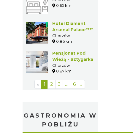
Gościniec
Chorzowski
Chorzów
0.63 km
Hostel
Chorzów
0.65 km
Hotel Diament
Arsenal
Palace****
Chorzów
0.86 km
Pensjonat Pod
Wieżą -
Sztygarka
Chorzów
0.87 km
«
1
2
3
…
6
»