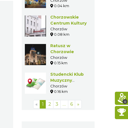
Wolności w
Chorzów
201
0.04 km
Chorzowie
Chorzowskie
Centrum
Kultury
Chorzów
0.08 km
Ratusz w
Chorzowie
Chorzów
0.15 km
Studencki Klub
Muzyczny
Kocynder
Chorzów
0.16 km
0
«
1
2
3
…
6
»