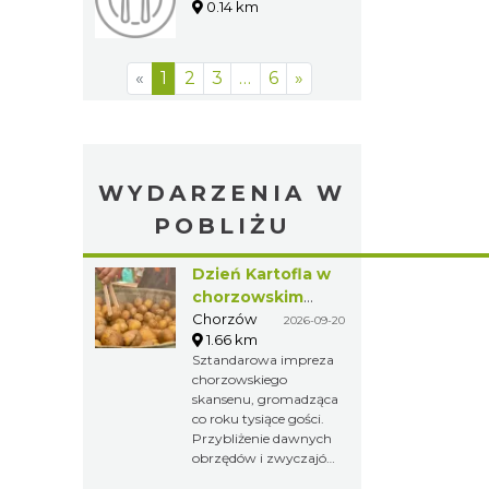
& Restauracja
Chorzów
0.13 km
Chopin
Chorzów
0.14 km
«
1
2
3
…
6
»
WYDARZENIA W
POBLIŻU
Dzień Kartofla
w chorzowskim
skansenie
Chorzów
2026-09-20
1.66 km