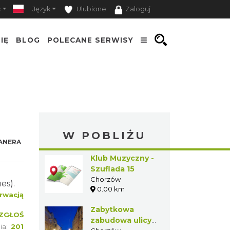
ość
Język
Ulubione
Zaloguj
IĘ
BLOG
POLECANE SERWISY
W POBLIŻU
NERA
Klub Muzyczny
- Szuflada 15
Chorzów
jazz,
0.00 km
wacją
Zabytkowa
zabudowa ulicy
ŁOŚ