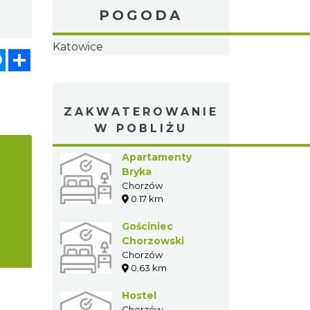
POGODA
pp
senger
Share
ZAKWATEROWANIE
W POBLIŻU
Apartamenty
Bryka
Chorzów
0.17 km