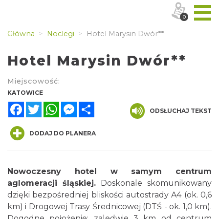
0
Główna
Noclegi
Hotel Marysin Dwór**
Hotel Marysin Dwór**
Miejscowość:
KATOWICE
Facebook
Twitter
WhatsApp
Messenger
Share
ODSŁUCHAJ TEKST
DODAJ DO PLANERA
Nowoczesny hotel w samym centrum
aglomeracji śląskiej.
Doskonale skomunikowany
dzięki bezpośredniej bliskości autostrady A4 (ok. 0,6
km) i Drogowej Trasy Średnicowej (DTŚ - ok. 1,0 km).
Dogodne położenie: zaledwie 3 km od centrum