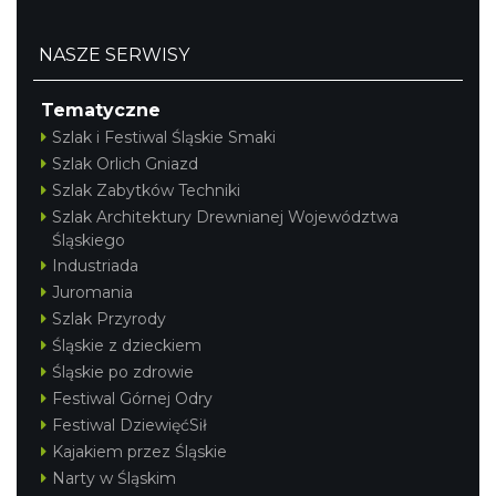
NASZE SERWISY
Tematyczne
Szlak i Festiwal Śląskie Smaki
Szlak Orlich Gniazd
Szlak Zabytków Techniki
Szlak Architektury Drewnianej Województwa
Śląskiego
Industriada
Juromania
Szlak Przyrody
Śląskie z dzieckiem
Śląskie po zdrowie
Festiwal Górnej Odry
Festiwal DziewięćSił
Kajakiem przez Śląskie
Narty w Śląskim