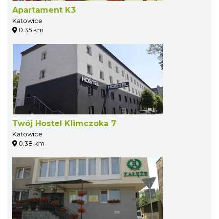
Apartament K3
Katowice
0.35 km
Twój Hostel Klimczoka 7
Katowice
0.38 km