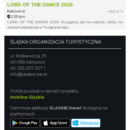
LORD OF THE DANCE 2026
Katowice
2026-12-11
2.55 km
LORD OF THE DANCE 2026. Przygotuj się na wieczór, który na
zawsze zapisze się w Twojej pamięci.
ŚLĄSKA ORGANIZACJA TURYSTYCZNA
ul. Mickiewicza 29
40-085 Katowice
tel. (32) 207 207 1
info@slaskie.travel
Portal powstał w ramach projektu
Mobilne Śląskie
Darmowa aplikacja
SLASKIE.travel
dostępna na
platformach