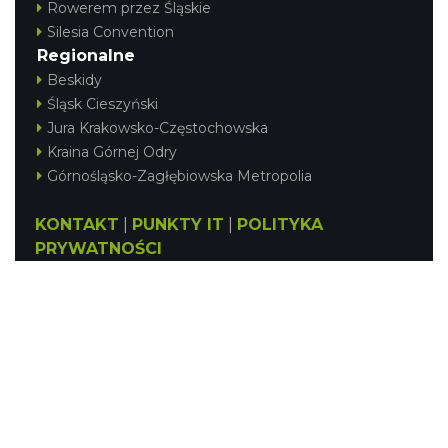
Rowerem przez Śląskie
Silesia Convention
Regionalne
Beskidy
Śląsk Cieszyński
Jura Krakowsko-Częstochowska
Kraina Górnej Odry
Górnośląsko-Zagłębiowska Metropolia
KONTAKT
|
PUNKTY IT
|
POLITYKA
PRYWATNOŚCI