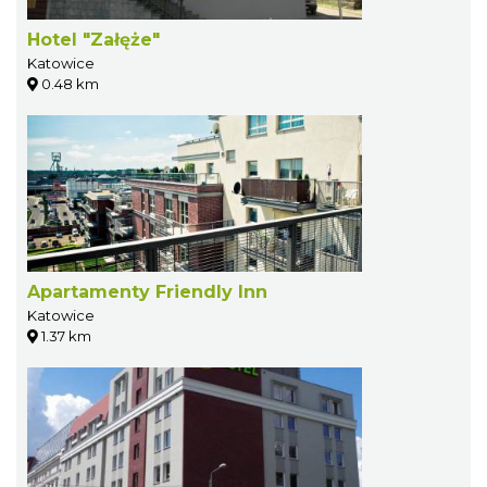
Hotel "Załęże"
Katowice
0.48 km
Apartamenty Friendly Inn
Katowice
1.37 km