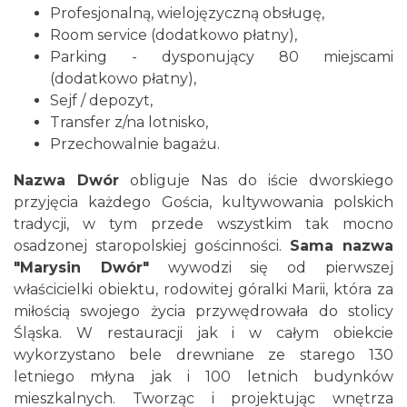
Profesjonalną, wielojęzyczną obsługę,
Room service (dodatkowo płatny),
Parking - dysponujący 80 miejscami
(dodatkowo płatny),
Sejf / depozyt,
Transfer z/na lotnisko,
Przechowalnie bagażu.
Nazwa Dwór
obliguje Nas do iście dworskiego
przyjęcia każdego Gościa, kultywowania polskich
tradycji, w tym przede wszystkim tak mocno
osadzonej staropolskiej gościnności.
Sama nazwa
"Marysin Dwór"
wywodzi się od pierwszej
właścicielki obiektu, rodowitej góralki Marii, która za
miłością swojego życia przywędrowała do stolicy
Śląska. W restauracji jak i w całym obiekcie
wykorzystano bele drewniane ze starego 130
letniego młyna jak i 100 letnich budynków
mieszkalnych. Tworząc i projektując wnętrza