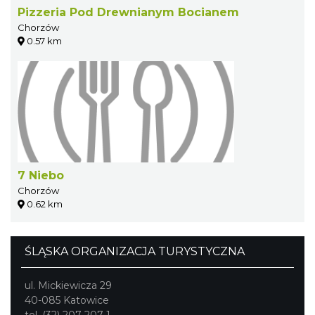
Pizzeria Pod Drewnianym Bocianem
Chorzów
0.57 km
7 Niebo
Chorzów
0.62 km
ŚLĄSKA ORGANIZACJA TURYSTYCZNA
ul. Mickiewicza 29
40-085 Katowice