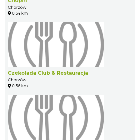
Chopin
Chorzów
0.54 km
Czekolada Club & Restauracja
Chorzów
0.56 km