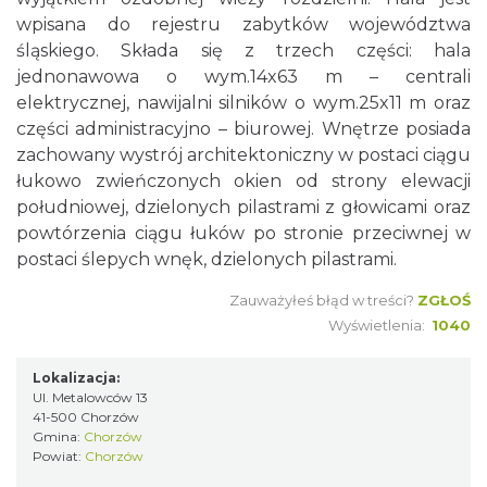
wpisana do rejestru zabytków województwa
śląskiego. Składa się z trzech części: hala
jednonawowa o wym.14x63 m – centrali
elektrycznej, nawijalni silników o wym.25x11 m oraz
części administracyjno – biurowej. Wnętrze posiada
zachowany wystrój architektoniczny w postaci ciągu
łukowo zwieńczonych okien od strony elewacji
południowej, dzielonych pilastrami z głowicami oraz
powtórzenia ciągu łuków po stronie przeciwnej w
postaci ślepych wnęk, dzielonych pilastrami.
Zauważyłeś błąd w treści?
ZGŁOŚ
Wyświetlenia:
1040
Lokalizacja:
Ul. Metalowców 13
41-500 Chorzów
Gmina:
Chorzów
Powiat:
Chorzów