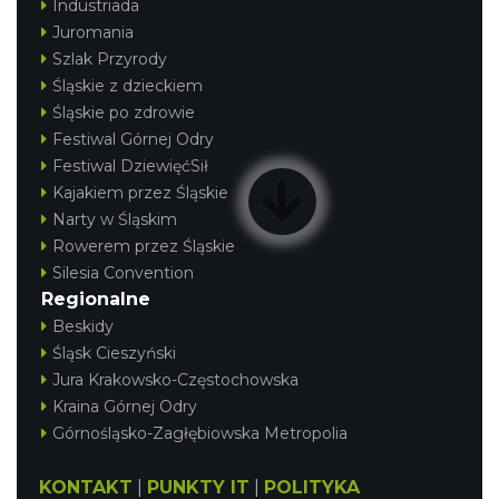
Industriada
Juromania
Szlak Przyrody
Śląskie z dzieckiem
Śląskie po zdrowie
Festiwal Górnej Odry
Festiwal DziewięćSił
Kajakiem przez Śląskie
Narty w Śląskim
Rowerem przez Śląskie
Silesia Convention
Regionalne
Beskidy
Śląsk Cieszyński
Jura Krakowsko-Częstochowska
Kraina Górnej Odry
Górnośląsko-Zagłębiowska Metropolia
KONTAKT
|
PUNKTY IT
|
POLITYKA