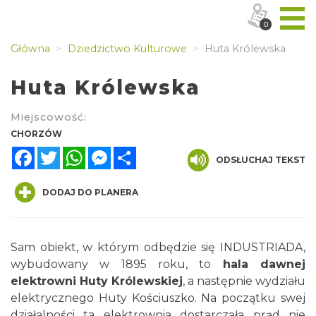
0
Główna
Dziedzictwo Kulturowe
Huta Królewska
Huta Królewska
Miejscowość:
CHORZÓW
Facebook
Twitter
WhatsApp
Messenger
Share
ODSŁUCHAJ TEKST
DODAJ DO PLANERA
Sam obiekt, w którym odbędzie się INDUSTRIADA,
wybudowany w 1895 roku, to
hala dawnej
elektrowni Huty Królewskiej
, a następnie wydziału
elektrycznego Huty Kościuszko. Na początku swej
działalności ta elektrownia dostarczała prąd nie