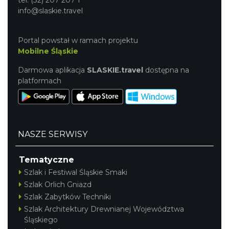
tel. (32) 207 207 1
info@slaskie.travel
Portal powstał w ramach projektu
Mobilne Śląskie
Darmowa aplikacja
SLASKIE.travel
dostępna na
platformach
NASZE SERWISY
Tematyczne
Szlak i Festiwal Śląskie Smaki
Szlak Orlich Gniazd
Szlak Zabytków Techniki
Szlak Architektury Drewnianej Województwa
Śląskiego