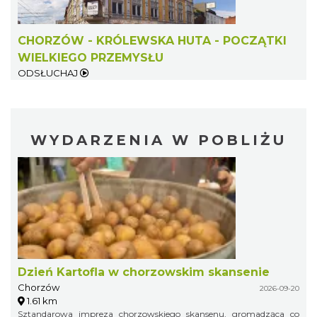
CHORZÓW - KRÓLEWSKA HUTA - POCZĄTKI
WIELKIEGO PRZEMYSŁU
ODSŁUCHAJ
WYDARZENIA W POBLIŻU
Dzień Kartofla w chorzowskim skansenie
Chorzów
2026-09-20
1.61 km
Sztandarowa impreza chorzowskiego skansenu, gromadząca co