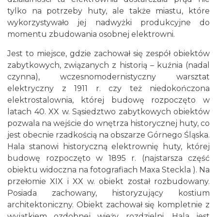
tylko na potrzeby huty, ale także miastu, które
wykorzystywało jej nadwyżki produkcyjne do
momentu zbudowania osobnej elektrowni.
Jest to miejsce, gdzie zachował się zespół obiektów
zabytkowych, związanych z historią – kuźnia (nadal
czynna), wczesnomodernistyczny warsztat
elektryczny z 1911 r. czy też niedokończona
elektrostalownia, której budowę rozpoczęto w
latach 40. XX w. Sąsiedztwo zabytkowych obiektów
pozwala na wejście do wnętrza historycznej huty, co
jest obecnie rzadkością na obszarze Górnego Śląska.
Hala stanowi historyczną elektrownię huty, której
budowę rozpoczęto w 1895 r. (najstarsza część
obiektu widoczna na fotografiach Maxa Steckla ). Na
przełomie XIX i XX w. obiekt został rozbudowany.
Posiada zachowany, historyzujący kostium
architektoniczny. Obiekt zachował się kompletnie z
wyjątkiem ozdobnej wieży rozdzielni. Hala jest