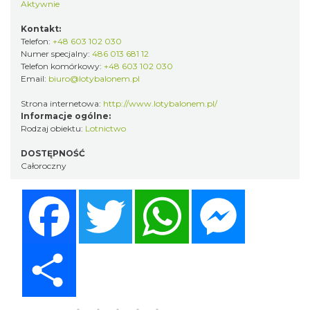
Aktywnie
Kontakt:
Telefon:
+48 603 102 030
Numer specjalny:
486 013 681 12
Telefon komórkowy:
+48 603 102 030
Email:
biuro@lotybalonem.pl
Strona internetowa:
http://www.lotybalonem.pl/
Informacje ogólne:
Rodzaj obiektu:
Lotnictwo
DOSTĘPNOŚĆ
Całoroczny
Facebook
Twitter
WhatsApp
Messenger
Share