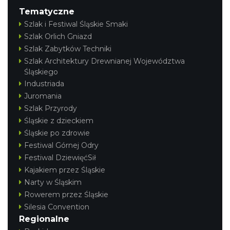
Tematyczne
Szlak i Festiwal Śląskie Smaki
Szlak Orlich Gniazd
Szlak Zabytków Techniki
Szlak Architektury Drewnianej Województwa
Śląskiego
Industriada
Juromania
Szlak Przyrody
Śląskie z dzieckiem
Śląskie po zdrowie
Festiwal Górnej Odry
Festiwal DziewięćSił
Kajakiem przez Śląskie
Narty w Śląskim
Rowerem przez Śląskie
Silesia Convention
Regionalne