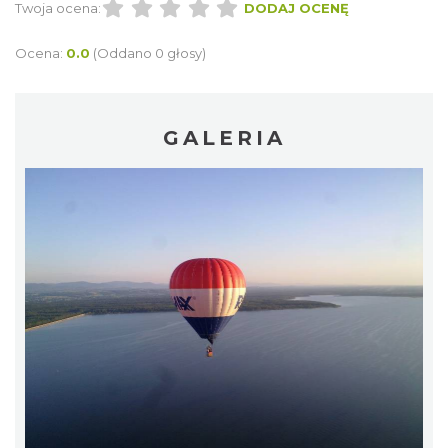
Twoja ocena:
DODAJ OCENĘ
Ocena:
0.0
(Oddano 0 głosy)
GALERIA