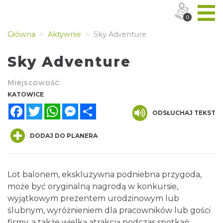
0
Główna
Aktywnie
Sky Adventure
Sky Adventure
Miejscowość:
KATOWICE
Facebook
Twitter
WhatsApp
Messenger
Share
ODSŁUCHAJ TEKST
DODAJ DO PLANERA
Lot balonem, ekskluzywna podniebna przygoda,
może być oryginalną nagrodą w konkursie,
wyjątkowym prezentem urodzinowym lub
ślubnym, wyróżnieniem dla pracowników lub gości
firmy, a także wielką atrakcją podczas spotkań