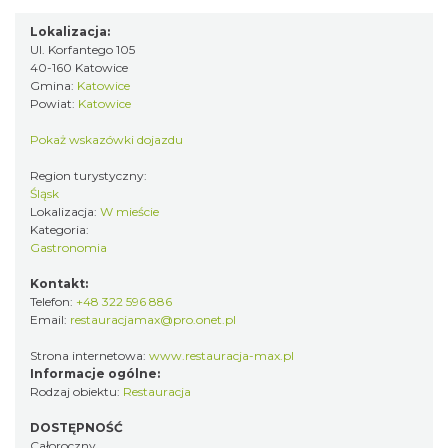
Lokalizacja:
Ul. Korfantego 105
40-160 Katowice
Gmina:
Katowice
Powiat:
Katowice
Pokaż wskazówki dojazdu
Region turystyczny:
Śląsk
Lokalizacja:
W mieście
Kategoria:
Gastronomia
Kontakt:
Telefon:
+48 322 596 886
Email:
restauracjamax@pro.onet.pl
Strona internetowa:
www.restauracja-max.pl
Informacje ogólne:
Rodzaj obiektu:
Restauracja
DOSTĘPNOŚĆ
Całoroczny