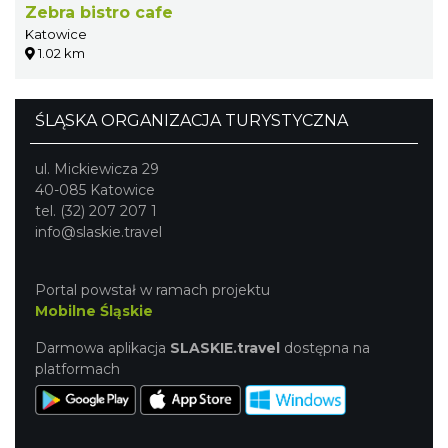
Zebra bistro cafe
Katowice
1.02 km
ŚLĄSKA ORGANIZACJA TURYSTYCZNA
ul. Mickiewicza 29
40-085 Katowice
tel. (32) 207 207 1
info@slaskie.travel
Portal powstał w ramach projektu
Mobilne Śląskie
Darmowa aplikacja
SLASKIE.travel
dostępna na
platformach