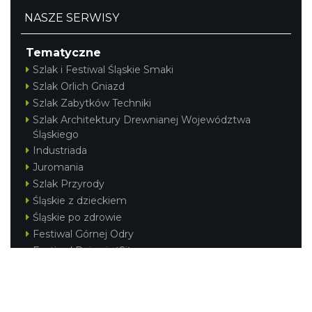
NASZE SERWISY
Tematyczne
Szlak i Festiwal Śląskie Smaki
Szlak Orlich Gniazd
Szlak Zabytków Techniki
Szlak Architektury Drewnianej Województwa
Śląskiego
Industriada
Juromania
Szlak Przyrody
Śląskie z dzieckiem
Śląskie po zdrowie
Festiwal Górnej Odry
Festiwal DziewięćSił
Kajakiem przez Śląskie
Narty w Śląskim
Rowerem przez Śląskie