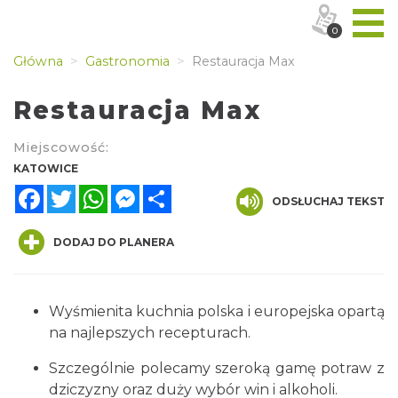
0
Główna
Gastronomia
Restauracja Max
Restauracja Max
Miejscowość:
KATOWICE
Facebook
Twitter
WhatsApp
Messenger
Share
ODSŁUCHAJ TEKST
DODAJ DO PLANERA
Wyśmienita kuchnia polska i europejska opartą
na najlepszych recepturach.
Szczególnie polecamy szeroką gamę potraw z
dziczyzny oraz duży wybór win i alkoholi.