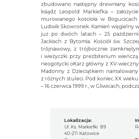
zbudowano następny drewniany kośc
ksiądz Leopold Markiefka – założycie
murowanego kościoła w Bogucicach zo
Ludwik Skowronek. Kamień węgielny wm
już po dwóch latach – 25 październi
Jackisch z Bytomia. Kościół św. Szcze
trójnawowy, z trójbocznie zamknięty
i wieżyczki przy prezbiterium wieńczą
neogotycki ołtarz główny z XV-wieczny
Madonny z Dzieciątkiem namalowany j
z różnych stuleci. Pod koniec XX wieku
– 16 czerwca 1999 r., w Gliwicach, podcz
Lokalizacja:
I
Ul. Ks. Markiefki 89
R
40-211 Katowice