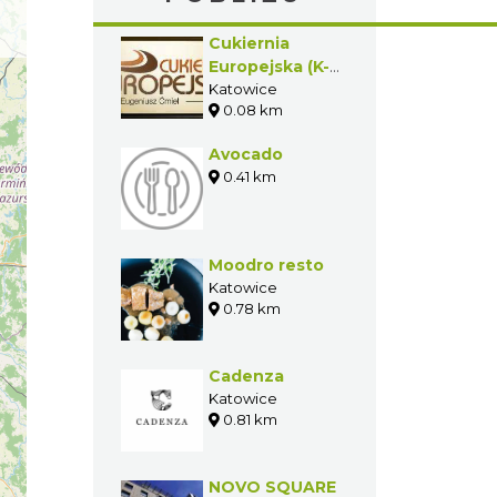
Cukiernia
Europejska (K-
ce Katowicka)
Katowice
0.08 km
Avocado
0.41 km
Moodro resto
Katowice
0.78 km
Cadenza
Katowice
0.81 km
NOVO SQUARE