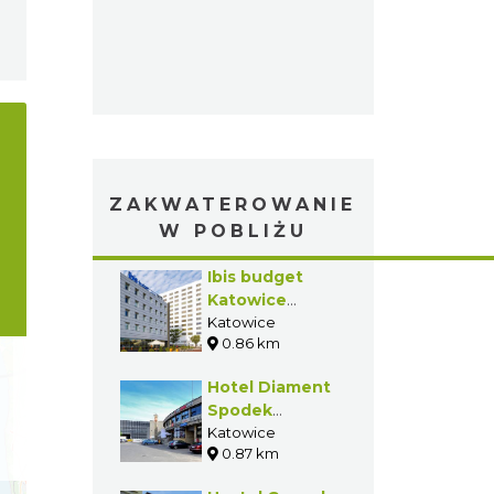
ZAKWATEROWANIE
W POBLIŻU
Ibis budget
Katowice
Centrum*
Katowice
0.86 km
Hotel Diament
Spodek
Katowice***
Katowice
0.87 km