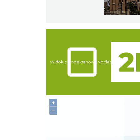
Atrakcje
Widok pełnoekranowy:
Noclegi
+
−