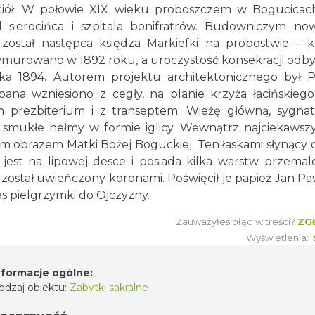
iół. W połowie XIX wieku proboszczem w Bogucicac
l sierocińca i szpitala bonifratrów. Budowniczym no
stał następca księdza Markiefki na probostwie – k
urowano w 1892 roku, a uroczystość konsekracji odbył
ka 1894. Autorem projektu architektonicznego był 
pana wzniesiono z cegły, na planie krzyża łacińskiego;
m prezbiterium i z transeptem. Wieżę główną, sygna
 smukłe hełmy w formie iglicy. Wewnątrz najciekawszy
m obrazem Matki Bożej Boguckiej. Ten łaskami słynący 
est na lipowej desce i posiada kilka warstw przema
 został uwieńczony koronami. Poświęcił je papież Jan Paw
as pielgrzymki do Ojczyzny.
Zauważyłeś błąd w treści?
ZG
Wyświetlenia:
nformacje ogólne:
odzaj obiektu:
Zabytki sakralne