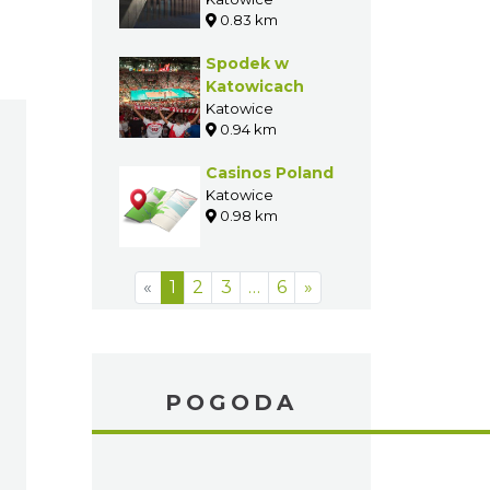
0.83 km
Polskiego
Radia w
Spodek w
Katowicach
Katowicach
(NOSPR)
Katowice
0.94 km
Casinos Poland
Katowice
0.98 km
«
1
2
3
…
6
»
POGODA