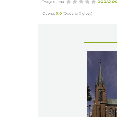
Twoja ocena:
DODAJ O
Ocena:
0.0
(Oddano 0 głosy)