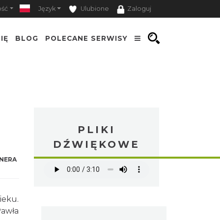
ość
Język
Ulubione
Zaloguj
IĘ
BLOG
POLECANE SERWISY
PLIKI
DŹWIĘKOWE
NERA
ieku.
Pawła