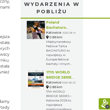
czny,
WYDARZENIA W
nami
POBLIŻU
Poland
Bachaturo
Festiwal
Katowice
2026-08-14
ejsza
0.86 km
Międzynarodowy
stała
Festiwal Tańca
órych
BACHATURO to
ewscy
największy w
Europie festiwal
ynku.
bachaty i innych
stała
popularnych
wnież
17th WORLD
tańców afro-
latynoskich. Na
BRIDGE SERIES
uczestników czekają
– Katowice
Katowice
2026-08-20
warsztaty, koncerty
0.86 km
2026
i imprezy
17th WORLD
towarzyszące, które
BRIDGE SERIES –
pozwolą przekonać
Katowice 2026 to
adamy
się, jak fenomenalne
największa
0
Wtedy
są te tańce oraz dać
międzynarodowa