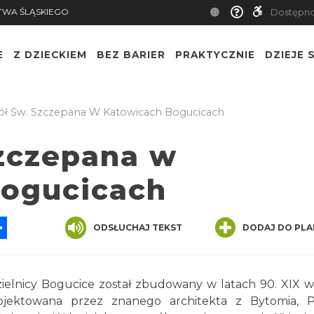
TWA ŚLĄSKIEGO
Dostępn
E
Z DZIECKIEM
BEZ BARIER
PRAKTYCZNIE
DZIEJE S
ół Św. Szczepana W Katowicach Bogucicach
Szczepana w
Bogucicach
App
ssenger
Share
ODSŁUCHAJ TEKST
DODAJ DO PLA
zielnicy Bogucice został zbudowany w latach 90. XIX w
ojektowana przez znanego architekta z Bytomia, 