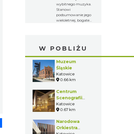
wybitnego muzyka.
Stanowi
podsumowanie jego
wieloletniej, bogatej
kariery artystycznej
na polskiej i
międzynarodowej
scenie jazzowej.
W POBLIŻU
Muzeum
Śląskie
Katowice
0.66 km
Centrum
Scenografii
Polskiej w
Katowice
0.67 km
Katowicach
pp
senger
Share
Narodowa
Orkiestra
Symfoniczna
Katowice