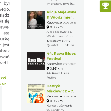
możliwość
h był
impreza w brydżu
podziwiania sztuki
sportowym, mająca
wego,
tanecznej
Alicja Majewska
rangę Otwartych
siądz
zaproszonych gości
Mistrzostw Świata,
& Włodzimierz
podczas pokazów.
a się
czyli startują w niej
Korcz &
Katowice
2026-09-18
tworzone dowolnie
Paweł
0.93 km
Warsaw String
pary i teamy, bez
Alicja Majewska &
 jest
Quartet -
konieczności
Włodzimierz Korcz
Jubileusz
turkę
reprezentowania
& Warsaw String
tego samego kraju.
 jest
Quartet - Jubileusz
obraz
44. Rawa Blues
lowań
Festival
eł II
Katowice
2026-10-03
0.93 km
44. Rawa Blues
Festival
ŁOŚ
947
Henryk
Miśkiewicz – 75
lat Mistrza i
Katowice
2026-10-18
0.93 km
Goście
Koncert uświetnia
75. urodziny