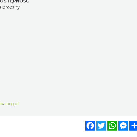
OSTĘPNOŚĆ
ałoroczny
ka.org.pl
Facebook
Twitter
WhatsA
Mes