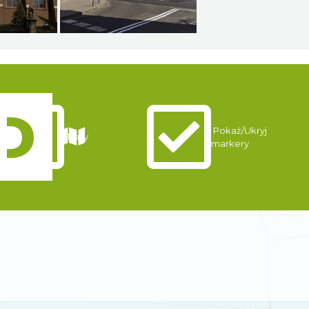
Pokaż/Ukryj
Trasy
markery