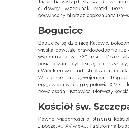
Jackischa, zastąpiła starszą, drewnianą
cudowny wizerunek Matki Bożej B
poświęconymi przez papieża Jana Pawła 
Bogucice
Bogucice są dzielnicą Katowic, położo
wioska powstała prawdopodobnie już 
wspomniana w 1360 roku. Przez kilk
posiadaczami byli książęta cieszyńsc
i Wincklerowie. Industrializacja dota
W okresie międzywojennym Bogucice
erygowana w drugiej połowie XIV stule
nowa osada – Katowice. Pierwszy kościół
Kościół św. Szczep
Pewne wiadomości o istnieniu kości
z początku XV wieku. Ta skromna budow