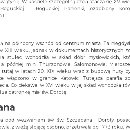
 świątynię. W kościele szczególną czcią otacza się XV-wie
oguckiej – Boguckiej Panienki, ozdobiony koro
II.
ną na północny wschód od centrum miasta. Ta niegdysi
w XIII wieku, jednak w dokumentach historycznych zo
a stuleci wchodziła w skład dóbr mysłowickich, kt
y, a później m.in. Thurzonowie, Salomonowie, Mierosz
rła tutaj w latach 20. XIX wieku wraz z budową huty c
 włączono w granice Katowic. Tutejsza parafia zo
cia. Co ciekawe, w XVI wieku w jej skład wchodziła ró
 za patronkę miał św. Dorotę.
ana
oła pod wezwaniem św. św. Szczepana i Doroty posi
la, z wieżą stojącą osobno, przetrwała do 1773 roku. 