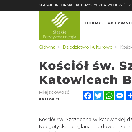
ŚLĄSKIE. INFORMACJA TURYSTYCZNA WOJEWÓDZ
ODKRYJ
AKTYWNI
Główna
Dziedzictwo Kulturowe
Kości
Kościół św. 
Katowicach 
Miejscowość:
Facebook
Twitter
Whats
Me
KATOWICE
Kościół św. Szczepana w katowickiej d
Neogotycka, ceglana budowla, zapr